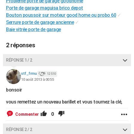
Problème porte de garage goodhome
City break
Voyage de noces
Climat
Destinations
Voyage nature
Forum
+
PHOTO
Porte de garage maguisa brico depot
Bouton poussoir sur moteur good home ou probo 60
✓
GUIDES D'ACHAT
Serrure porte de garage ancienne
✓
Baie vitrée porte de garage
BONS PLANS
CARTE DE VOEUX
2 réponses
Carte Bonne année
Carte Pâques
Carte de Noël
Carte Saint-Valentin
Carte d'anniversaire
DICTIONNAIRE
RÉPONSE 1 / 2
Biographies
Expressions
Dictionnaire
Citations
Proverbes
PROGRAMME TV
stf_frmu
12 510
10 août 2013 à 00:55
COPAINS D'AVANT
bonsoir
Se connecter
Collèges
Universités
Service militaire
S'inscrire
Lycées
Primaires
Entreprises
Avis de recherche
AVIS DE DÉCÈS
vous remettez un nouveau barillet et vous tournez la clé,
FORUM
0
Commenter
Lifestyle
Sport
Television
Cinema
Bricolage
Culture
Auto
Voyage
RÉPONSE 2 / 2