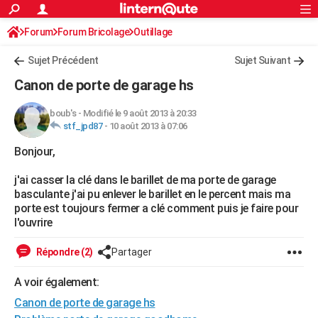
ACTUALITÉS
Forum
Forum Bricolage
Connexion
Outillage
S'inscrire
Rechercher
Société
Education
Villes
Politique
Faits Divers
Monde
+
SPORT
Sujet Précédent
Sujet Suivant
Football
Cyclisme
Forum
Coupe du monde 2026
Tennis
Rugby
CULTURE
Canon de porte de garage hs
TNT
Cinéma
Musique
Programme TV
Streaming
Sorties cinéma
+
FINANCE
boub's
-
Modifié le 9 août 2013 à 20:33
stf_jpd87
-
10 août 2013 à 07:06
Impôts
Immobilier
Banque
Crédit
Retraite
Epargne
Risques naturels par ville
Assurance
AUTO
Bonjour,
Réserver un essai
Berlines
Forum auto
Essais
Citadines
SUV
+
HIGH-TECH
j'ai casser la clé dans le barillet de ma porte de garage
Meilleur smartphone
Ordinateurs
Guide high-tech
Mobiles
Internet
Jeux vidéo
+
BRICOLAGE
basculante j'ai pu enlever le barillet en le percent mais ma
porte est toujours fermer a clé comment puis je faire pour
Aménagement intérieur
Cuisine
Jardinage
+
Forum
Extérieur
Salle de bains
Rangement
WEEK-END
l'ouvrire
Escapades
Expositions
Week-end nature
Guides de France
Patrimoine
Musées
+
LIFESTYLE
Répondre (2)
Partager
Bien-être
Mode
+
Art de vivre
Loisirs
Modes de vie
SANTE
A voir également:
Canon de porte de garage hs
Guide de la santé
Médicaments
+
Alimentation
Maladies
Sommeil
VOYAGE