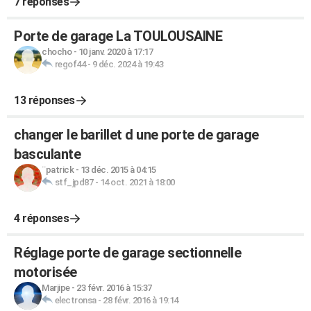
7 réponses
Porte de garage La TOULOUSAINE
chocho
-
10 janv. 2020 à 17:17
regof44
-
9 déc. 2024 à 19:43
13 réponses
changer le barillet d une porte de garage
basculante
¨patrick
-
13 déc. 2015 à 04:15
stf_jpd87
-
14 oct. 2021 à 18:00
4 réponses
Réglage porte de garage sectionnelle
motorisée
Marjipe
-
23 févr. 2016 à 15:37
electronsa
-
28 févr. 2016 à 19:14