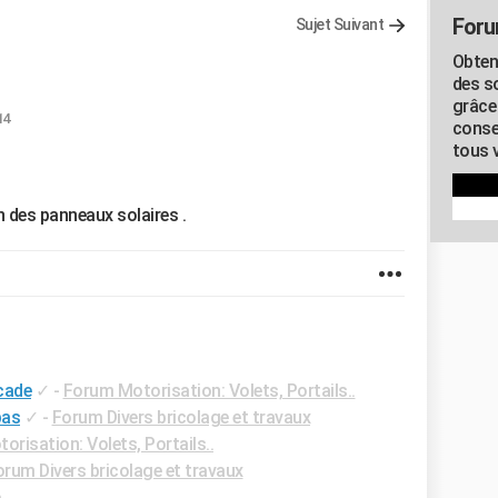
Foru
Sujet Suivant
Obten
des s
grâce
14
conse
tous v
 des panneaux solaires .
cade
✓
-
Forum Motorisation: Volets, Portails..
pas
✓
-
Forum Divers bricolage et travaux
risation: Volets, Portails..
orum Divers bricolage et travaux