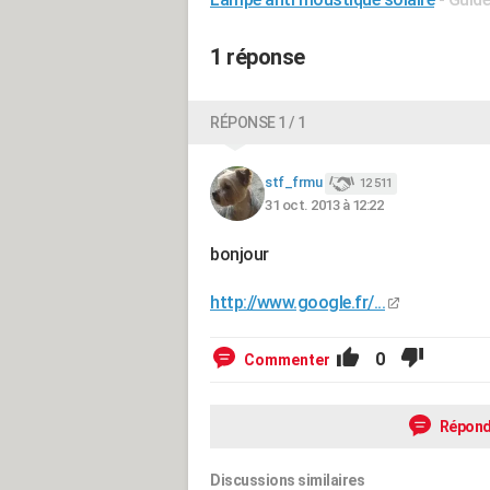
1 réponse
RÉPONSE 1 / 1
stf_frmu
12 511
31 oct. 2013 à 12:22
bonjour
http://www.google.fr/...
0
Commenter
Répond
Discussions similaires