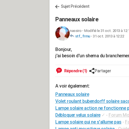
Sujet Précédent
Panneaux solaire
nassiro
-
Modifié le 31 oct. 2013 à 12:
stf_frmu
-
31 oct. 2013 à 12:22
Bonjour,
j'ai besoin d'un shema du branchemen
Répondre (1)
Partager
A voir également:
Panneaux solaire
Volet roulant bubendorff solaire sac
Lampe solaire action ne fonctionne 
Débloquer velux solaire
✓
-
Forum Moto
Lampe solaire qui ne s'allume pas
-
F
Lampe anti moustique solaire
- Guide