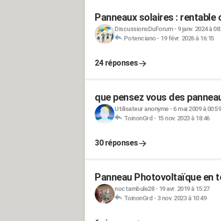
Panneaux solaires : rentable 
DiscussionsDuForum
-
9 janv. 2024 à 08
Potenciano
-
19 févr. 2026 à 16:15
24 réponses
que pensez vous des panneau
Utilisateur anonyme
-
6 mai 2009 à 00:59
ToinonGrd
-
15 nov. 2023 à 18:46
30 réponses
Panneau Photovoltaïque en toi
noctambule28
-
19 avr. 2019 à 15:27
ToinonGrd
-
3 nov. 2023 à 10:49