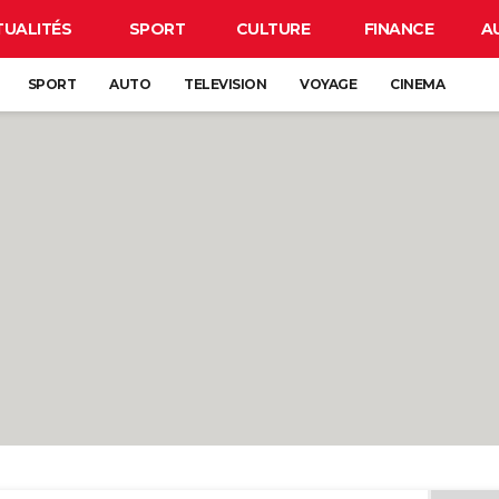
TUALITÉS
SPORT
CULTURE
FINANCE
A
SPORT
AUTO
TELEVISION
VOYAGE
CINEMA