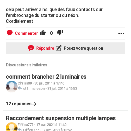
cela peut arriver ainsi que des faux contacts sur
l'embrochage du starter ou du néon.
Cordialement
0
Commenter
Répondre
Posez votre question
Discussions similaires
comment brancher 2 luminaires
Chriss09
-
30 juil. 2011 à 17:46
stf_mareson
-
31 juil. 2011 à 16:53
12 réponses
Raccordement suspension multiple lampes
Fiffou777
-
17 avr. 2021 à 11:40
Fiffou777
-
17 avr. 2021 à 13:52