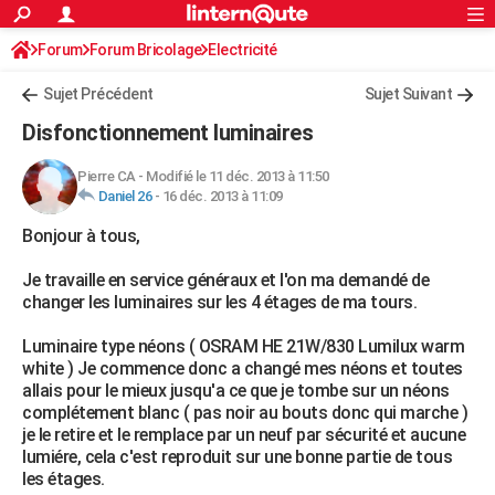
ACTUALITÉS
Forum
Forum Bricolage
Connexion
Electricité
S'inscrire
Rechercher
Société
Education
Villes
Politique
Faits Divers
Monde
+
SPORT
Sujet Précédent
Sujet Suivant
Football
Cyclisme
Forum
Coupe du monde 2026
Tennis
Rugby
CULTURE
Disfonctionnement luminaires
TNT
Cinéma
Musique
Programme TV
Streaming
Sorties cinéma
+
FINANCE
Pierre CA
-
Modifié le 11 déc. 2013 à 11:50
Daniel 26
-
16 déc. 2013 à 11:09
Impôts
Immobilier
Banque
Crédit
Retraite
Epargne
Risques naturels par ville
Assurance
AUTO
Bonjour à tous,
Réserver un essai
Berlines
Forum auto
Essais
Citadines
SUV
+
HIGH-TECH
Je travaille en service généraux et l'on ma demandé de
Meilleur smartphone
Ordinateurs
Guide high-tech
Mobiles
Internet
Jeux vidéo
+
BRICOLAGE
changer les luminaires sur les 4 étages de ma tours.
Aménagement intérieur
Cuisine
Jardinage
+
Forum
Extérieur
Salle de bains
Rangement
WEEK-END
Luminaire type néons ( OSRAM HE 21W/830 Lumilux warm
white ) Je commence donc a changé mes néons et toutes
Escapades
Expositions
Week-end nature
Guides de France
Patrimoine
Musées
+
LIFESTYLE
allais pour le mieux jusqu'a ce que je tombe sur un néons
complétement blanc ( pas noir au bouts donc qui marche )
Bien-être
Mode
+
Art de vivre
Loisirs
Modes de vie
SANTE
je le retire et le remplace par un neuf par sécurité et aucune
lumiére, cela c'est reproduit sur une bonne partie de tous
Guide de la santé
Médicaments
+
Alimentation
Maladies
Sommeil
VOYAGE
les étages.