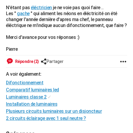
City break
Voyage de noces
Climat
Destinations
Voyage nature
Forum
+
N'étant pas
éléctricien
je ne voie pas quoi faire ..
PHOTO
Les "
gache
" qui aliment les néons en éléctricité on été
changer l'année dernière d'apres ma chef, le panneau
GUIDES D'ACHAT
éléctrique ne m'indique aucun difonctionnement, que faire ?
BONS PLANS
Merci d'avance pour vos réponses :)
CARTE DE VOEUX
Pierre
Carte Bonne année
Carte Pâques
Carte de Noël
Carte Saint-Valentin
Carte d'anniversaire
DICTIONNAIRE
Répondre (2)
Partager
Biographies
Expressions
Dictionnaire
Citations
Proverbes
PROGRAMME TV
A voir également:
COPAINS D'AVANT
Difonctionnement
Comparatif luminaires led
Se connecter
Collèges
Universités
Service militaire
S'inscrire
Lycées
Primaires
Entreprises
Avis de recherche
AVIS DE DÉCÈS
Luminaires classe 2
✓
FORUM
Installation de luminaires
Plusieurs circuits luminaires sur un disjoncteur
Lifestyle
Sport
Television
Cinema
Bricolage
Culture
Auto
Voyage
2 circuits éclairage avec 1 seul neutre ?