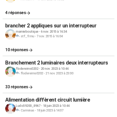
4 réponses
brancher 2 appliques sur un interrupteur
mamieboutique
-
6 nov. 2015 à 16:34
stf_frmu
-
7 nov. 2015 à 16:04
10 réponses
Branchement 2 luminaires deux interrupteurs
flodereims0202
-
20 nov. 2023 à 10:44
flodereims0202
-
21 nov. 2023 à 23:00
33 réponses
Alimentation diffèrent circuit lumière
Ludo59200_8967
-
18 juin 2023 à 10:44
Carminas
-
18 juin 2023 à 14:07