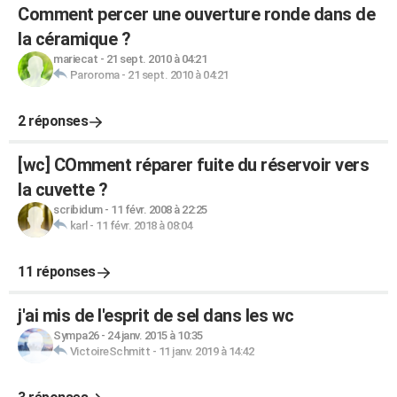
Comment percer une ouverture ronde dans de
la céramique ?
mariecat
-
21 sept. 2010 à 04:21
Paroroma
-
21 sept. 2010 à 04:21
2 réponses
[wc] COmment réparer fuite du réservoir vers
la cuvette ?
scribidum
-
11 févr. 2008 à 22:25
karl
-
11 févr. 2018 à 08:04
11 réponses
j'ai mis de l'esprit de sel dans les wc
Sympa26
-
24 janv. 2015 à 10:35
VictoireSchmitt
-
11 janv. 2019 à 14:42