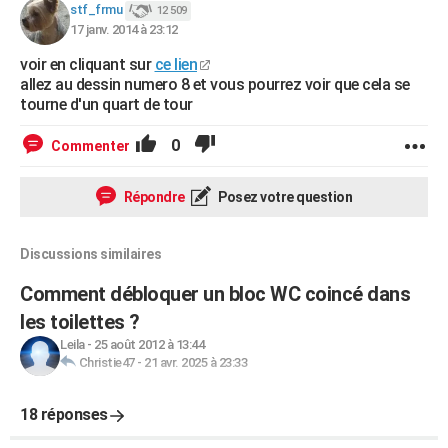
stf_frmu
12 509
17 janv. 2014 à 23:12
voir en cliquant sur
ce lien
allez au dessin numero 8 et vous pourrez voir que cela se
tourne d'un quart de tour
0
Commenter
Répondre
Posez votre question
Discussions similaires
Comment débloquer un bloc WC coincé dans
les toilettes ?
Leila
-
25 août 2012 à 13:44
Christie47
-
21 avr. 2025 à 23:33
18 réponses