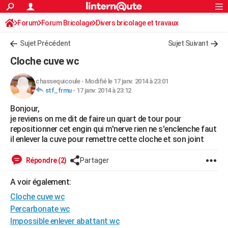
ACTUALITÉS
Forum
Forum Bricolage
Connexion
Divers bricolage et travaux
S'inscrire
Rechercher
Société
Education
Villes
Politique
Faits Divers
Monde
+
SPORT
Sujet Précédent
Sujet Suivant
Football
Cyclisme
Forum
Coupe du monde 2026
Tennis
Rugby
CULTURE
Cloche cuve wc
TNT
Cinéma
Musique
Programme TV
Streaming
Sorties cinéma
+
FINANCE
chassequicoule
-
Modifié le 17 janv. 2014 à 23:01
stf_frmu
-
17 janv. 2014 à 23:12
Impôts
Immobilier
Banque
Crédit
Retraite
Epargne
Risques naturels par ville
Assurance
AUTO
Bonjour,
Réserver un essai
Berlines
Forum auto
Essais
Citadines
SUV
+
HIGH-TECH
je reviens on me dit de faire un quart de tour pour
repositionner cet engin qui m'nerve rien ne s'enclenche faut
Meilleur smartphone
Ordinateurs
Guide high-tech
Mobiles
Internet
Jeux vidéo
+
BRICOLAGE
il enlever la cuve pour remettre cette cloche et son joint
Aménagement intérieur
Cuisine
Jardinage
+
Forum
Extérieur
Salle de bains
Rangement
WEEK-END
Répondre (2)
Partager
Escapades
Expositions
Week-end nature
Guides de France
Patrimoine
Musées
+
LIFESTYLE
A voir également:
Cloche cuve wc
Bien-être
Mode
+
Art de vivre
Loisirs
Modes de vie
SANTE
Percarbonate wc
Guide de la santé
Médicaments
+
Alimentation
Maladies
Sommeil
VOYAGE
Impossible enlever abattant wc