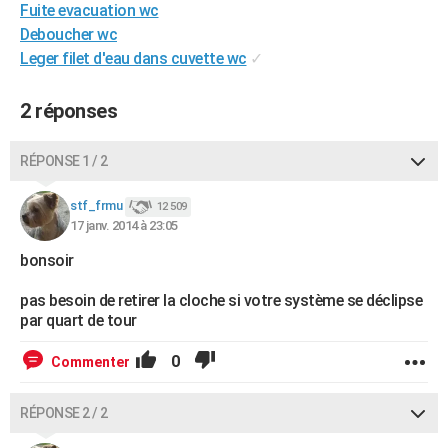
Fuite evacuation wc
City break
Voyage de noces
Climat
Destinations
Voyage nature
Forum
+
PHOTO
Deboucher wc
Leger filet d'eau dans cuvette wc
✓
GUIDES D'ACHAT
BONS PLANS
2 réponses
CARTE DE VOEUX
RÉPONSE 1 / 2
Carte Bonne année
Carte Pâques
Carte de Noël
Carte Saint-Valentin
Carte d'anniversaire
DICTIONNAIRE
stf_frmu
12 509
Biographies
Expressions
Dictionnaire
Citations
Proverbes
17 janv. 2014 à 23:05
PROGRAMME TV
bonsoir
COPAINS D'AVANT
pas besoin de retirer la cloche si votre système se déclipse
Se connecter
Collèges
Universités
Service militaire
S'inscrire
Lycées
Primaires
Entreprises
Avis de recherche
AVIS DE DÉCÈS
par quart de tour
FORUM
0
Commenter
Lifestyle
Sport
Television
Cinema
Bricolage
Culture
Auto
Voyage
RÉPONSE 2 / 2