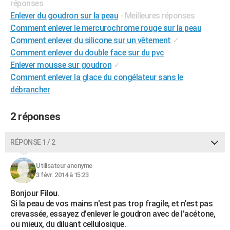
réponses
City break
Voyage de noces
Climat
Destinations
Voyage nature
Forum
+
PHOTO
Enlever du goudron sur la peau
- Meilleures réponses
Comment enlever le mercurochrome rouge sur la peau
GUIDES D'ACHAT
Comment enlever du silicone sur un vêtement
✓
Comment enlever du double face sur du pvc
BONS PLANS
Enlever mousse sur goudron
✓
CARTE DE VOEUX
Comment enlever la glace du congélateur sans le
débrancher
Carte Bonne année
Carte Pâques
Carte de Noël
Carte Saint-Valentin
Carte d'anniversaire
DICTIONNAIRE
Biographies
Expressions
Dictionnaire
Citations
Proverbes
2 réponses
PROGRAMME TV
COPAINS D'AVANT
RÉPONSE 1 / 2
Se connecter
Collèges
Universités
Service militaire
S'inscrire
Lycées
Primaires
Entreprises
Avis de recherche
AVIS DE DÉCÈS
Utilisateur anonyme
3 févr. 2014 à 15:23
FORUM
Bonjour
Filou
.
Lifestyle
Sport
Television
Cinema
Bricolage
Culture
Auto
Voyage
Si la peau de vos mains n'est pas trop fragile, et n'est pas
crevassée, essayez d'enlever le goudron avec de l'acétone,
ou mieux, du diluant cellulosique.