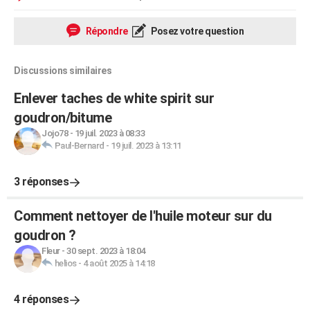
Répondre
Posez votre question
Discussions similaires
Enlever taches de white spirit sur
goudron/bitume
Jojo78
-
19 juil. 2023 à 08:33
Paul-Bernard
-
19 juil. 2023 à 13:11
3 réponses
Comment nettoyer de l'huile moteur sur du
goudron ?
Fleur
-
30 sept. 2023 à 18:04
helios
-
4 août 2025 à 14:18
4 réponses