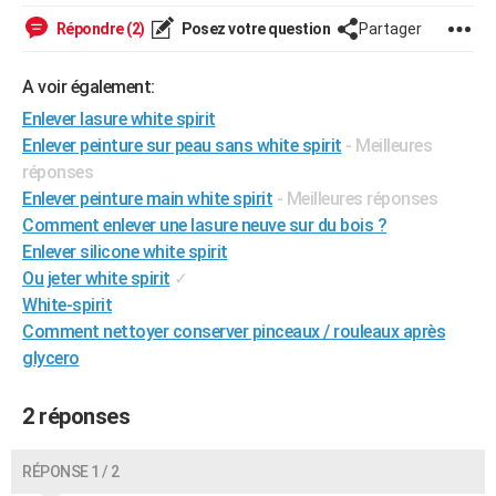
City break
Voyage de noces
Climat
Destinations
Voyage nature
Forum
+
PHOTO
Répondre (2)
Posez votre question
Partager
GUIDES D'ACHAT
A voir également:
BONS PLANS
Enlever lasure white spirit
Enlever peinture sur peau sans white spirit
- Meilleures
CARTE DE VOEUX
réponses
Enlever peinture main white spirit
- Meilleures réponses
Carte Bonne année
Carte Pâques
Carte de Noël
Carte Saint-Valentin
Carte d'anniversaire
DICTIONNAIRE
Comment enlever une lasure neuve sur du bois ?
Biographies
Expressions
Dictionnaire
Citations
Proverbes
Enlever silicone white spirit
PROGRAMME TV
Ou jeter white spirit
✓
COPAINS D'AVANT
White-spirit
Comment nettoyer conserver pinceaux / rouleaux après
Se connecter
Collèges
Universités
Service militaire
S'inscrire
Lycées
Primaires
Entreprises
Avis de recherche
AVIS DE DÉCÈS
glycero
FORUM
2 réponses
Lifestyle
Sport
Television
Cinema
Bricolage
Culture
Auto
Voyage
RÉPONSE 1 / 2