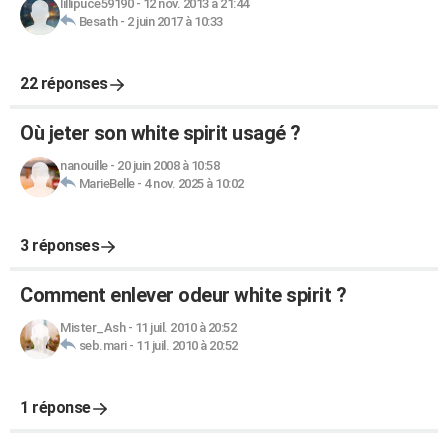
lillipuce59190
-
12 nov. 2013 à 21:44
Besath
-
2 juin 2017 à 10:33
22 réponses
Où jeter son white spirit usagé ?
nanouille
-
20 juin 2008 à 10:58
MarieBelle
-
4 nov. 2025 à 10:02
3 réponses
Comment enlever odeur white spirit ?
Mister_Ash
-
11 juil. 2010 à 20:52
seb.mari
-
11 juil. 2010 à 20:52
1 réponse