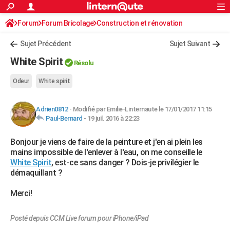
ACTUALITÉS
Forum
Forum Bricolage
Connexion
Construction et rénovation
S'inscrire
Rechercher
Société
Education
Villes
Politique
Faits Divers
Monde
+
SPORT
Peinture, Vernis, Tapissserie
Sujet Précédent
Sujet Suivant
Football
Cyclisme
Forum
Coupe du monde 2026
Tennis
Rugby
CULTURE
White Spirit
Résolu
TNT
Cinéma
Musique
Programme TV
Streaming
Sorties cinéma
+
FINANCE
Odeur
White spirit
Impôts
Immobilier
Banque
Crédit
Retraite
Epargne
Risques naturels par ville
Assurance
AUTO
Adrien0812
-
Modifié par Emilie-Linternaute le 17/01/2017 11:15
Réserver un essai
Berlines
Forum auto
Essais
Citadines
SUV
+
HIGH-TECH
Paul-Bernard
-
19 juil. 2016 à 22:23
Meilleur smartphone
Ordinateurs
Guide high-tech
Mobiles
Internet
Jeux vidéo
+
BRICOLAGE
Bonjour je viens de faire de la peinture et j'en ai plein les
mains impossible de l'enlever à l'eau, on me conseille le
Aménagement intérieur
Cuisine
Jardinage
+
Forum
Extérieur
Salle de bains
Rangement
WEEK-END
White Spirit
, est-ce sans danger ? Dois-je privilégier le
démaquillant ?
Escapades
Expositions
Week-end nature
Guides de France
Patrimoine
Musées
+
LIFESTYLE
Merci!
Bien-être
Mode
+
Art de vivre
Loisirs
Modes de vie
SANTE
Posté depuis CCM Live forum pour iPhone/iPad
Guide de la santé
Médicaments
+
Alimentation
Maladies
Sommeil
VOYAGE