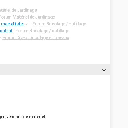
ériel de Jardinage
Forum Matériel de Jardinage
 mac allister
✓
-
Forum Bricolage / outillage
ontrol
-
Forum Bricolage / outillage
-
Forum Divers bricolage et travaux
gne vendant ce matériel.