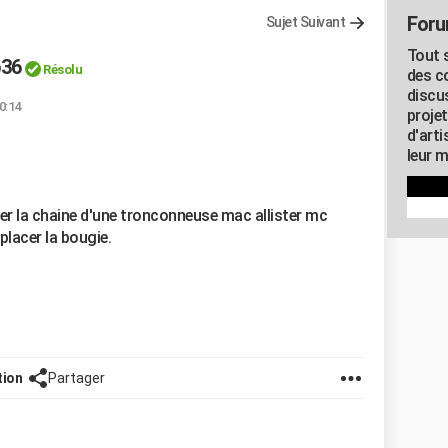
Foru
Sujet Suivant
Tout s
p36
Résolu
des c
discu
00:14
proje
d'art
leur m
cer la chaine d'une tronconneuse mac allister mc
placer la bougie.
tion
Partager