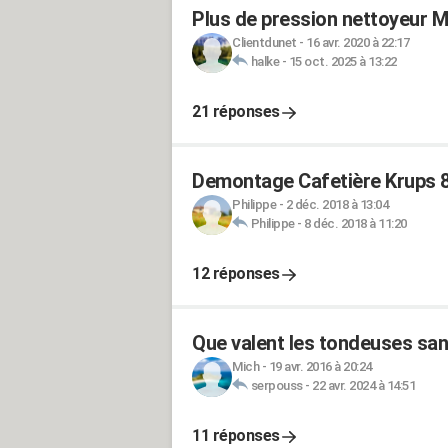
Plus de pression nettoyeur 
Clientdunet
-
16 avr. 2020 à 22:17
halke
-
15 oct. 2025 à 13:22
21 réponses
Demontage Cafetière Krups 
Philippe
-
2 déc. 2018 à 13:04
Philippe
-
8 déc. 2018 à 11:20
12 réponses
Que valent les tondeuses sa
Mich
-
19 avr. 2016 à 20:24
serpouss
-
22 avr. 2024 à 14:51
11 réponses