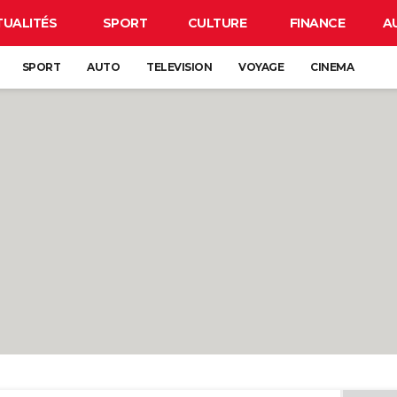
TUALITÉS
SPORT
CULTURE
FINANCE
A
SPORT
AUTO
TELEVISION
VOYAGE
CINEMA