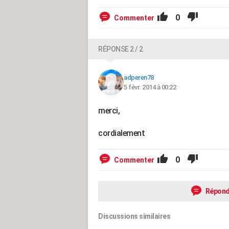
0
Commenter
RÉPONSE 2 / 2
adperen78
5 févr. 2014 à 00:22
merci,
cordialement
0
Commenter
Répond
Discussions similaires