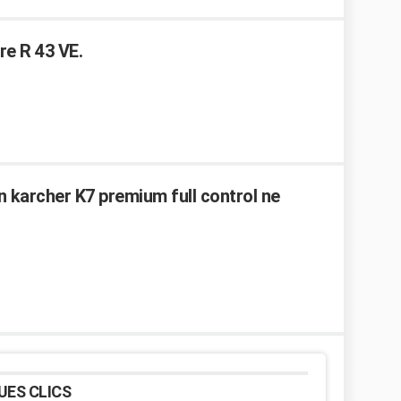
re R 43 VE.
 karcher K7 premium full control ne
UES CLICS