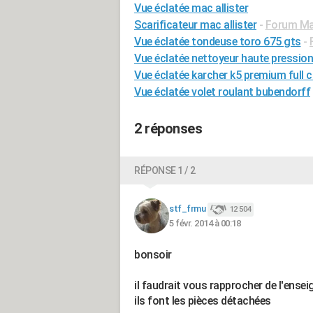
Vue éclatée mac allister
Scarificateur mac allister
-
Forum Mat
Vue éclatée tondeuse toro 675 gts
-
Vue éclatée nettoyeur haute pression
Vue éclatée karcher k5 premium full c
Vue éclatée volet roulant bubendorff
2 réponses
RÉPONSE 1 / 2
stf_frmu
12 504
5 févr. 2014 à 00:18
bonsoir
il faudrait vous rapprocher de l'ensei
ils font les pièces détachées