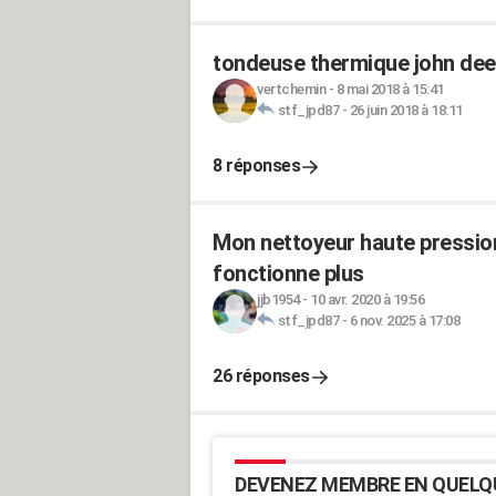
tondeuse thermique john dee
vertchemin
-
8 mai 2018 à 15:41
stf_jpd87
-
26 juin 2018 à 18:11
8 réponses
Mon nettoyeur haute pression
fonctionne plus
jjb1954
-
10 avr. 2020 à 19:56
stf_jpd87
-
6 nov. 2025 à 17:08
26 réponses
DEVENEZ MEMBRE EN QUELQ