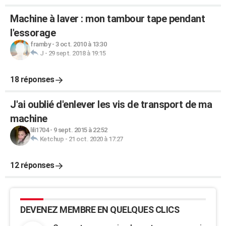
Machine à laver : mon tambour tape pendant
l'essorage
framby
-
3 oct. 2010 à 13:30
J
-
29 sept. 2018 à 19:15
18 réponses
J'ai oublié d'enlever les vis de transport de ma
machine
lili1704
-
9 sept. 2015 à 22:52
Ketchup
-
21 oct. 2020 à 17:27
12 réponses
DEVENEZ MEMBRE EN QUELQUES CLICS