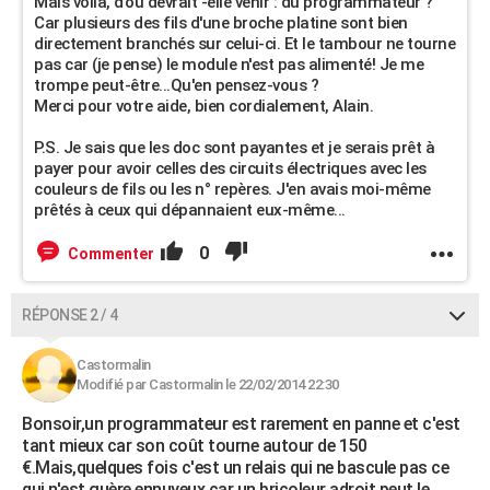
Mais voilà, d'où devrait -elle venir : du programmateur ?
Car plusieurs des fils d'une broche platine sont bien
directement branchés sur celui-ci. Et le tambour ne tourne
pas car (je pense) le module n'est pas alimenté! Je me
trompe peut-être...Qu'en pensez-vous ?
Merci pour votre aide, bien cordialement, Alain.
P.S. Je sais que les doc sont payantes et je serais prêt à
payer pour avoir celles des circuits électriques avec les
couleurs de fils ou les n° repères. J'en avais moi-même
prêtés à ceux qui dépannaient eux-même...
0
Commenter
RÉPONSE 2 / 4
Castormalin
Modifié par Castormalin le 22/02/2014 22:30
Bonsoir,un programmateur est rarement en panne et c'est
tant mieux car son coût tourne autour de 150
€.Mais,quelques fois c'est un relais qui ne bascule pas ce
qui n'est guère ennuyeux car un bricoleur adroit peut le