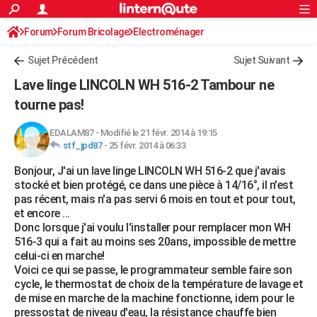
ACTUALITÉS
Forum
Forum Bricolage
Connexion
Electroménager
S'inscrire
Rechercher
Société
Education
Villes
Politique
Faits Divers
Monde
+
SPORT
Sujet Précédent
Sujet Suivant
Football
Cyclisme
Forum
Coupe du monde 2026
Tennis
Rugby
CULTURE
Lave linge LINCOLN WH 516-2 Tambour ne
TNT
Cinéma
Musique
Programme TV
Streaming
Sorties cinéma
+
tourne pas!
FINANCE
Impôts
Immobilier
Banque
Crédit
Retraite
Epargne
Risques naturels par ville
Assurance
AUTO
EDALAM87
-
Modifié le 21 févr. 2014 à 19:15
stf_jpd87
-
25 févr. 2014 à 06:33
Réserver un essai
Berlines
Forum auto
Essais
Citadines
SUV
+
HIGH-TECH
Bonjour, J'ai un lave linge LINCOLN WH 516-2 que j'avais
stocké et bien protégé, ce dans une pièce à 14/16°, il n'est
Meilleur smartphone
Ordinateurs
Guide high-tech
Mobiles
Internet
Jeux vidéo
+
BRICOLAGE
pas récent, mais n'a pas servi 6 mois en tout et pour tout,
et encore ...
Aménagement intérieur
Cuisine
Jardinage
+
Forum
Extérieur
Salle de bains
Rangement
WEEK-END
Donc lorsque j'ai voulu l'installer pour remplacer mon WH
516-3 qui a fait au moins ses 20ans, impossible de mettre
Escapades
Expositions
Week-end nature
Guides de France
Patrimoine
Musées
+
LIFESTYLE
celui-ci en marche!
Voici ce qui se passe, le programmateur semble faire son
Bien-être
Mode
+
Art de vivre
Loisirs
Modes de vie
SANTE
cycle, le thermostat de choix de la température de lavage et
de mise en marche de la machine fonctionne, idem pour le
Guide de la santé
Médicaments
+
Alimentation
Maladies
Sommeil
VOYAGE
pressostat de niveau d'eau, la résistance chauffe bien