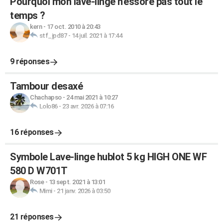
Pourquoi mon lave-linge n'essore pas tout le
temps ?
kern
-
17 oct. 2010 à 20:43
stf_jpd87
-
14 juil. 2021 à 17:44
9 réponses
Tambour desaxé
Chachapso
-
24 mai 2021 à 10:27
Lolo86
-
23 avr. 2026 à 07:16
16 réponses
Symbole Lave-linge hublot 5 kg HIGH ONE WF
580 D W701T
Rose
-
13 sept. 2021 à 13:01
Mimi
-
21 janv. 2026 à 03:50
21 réponses