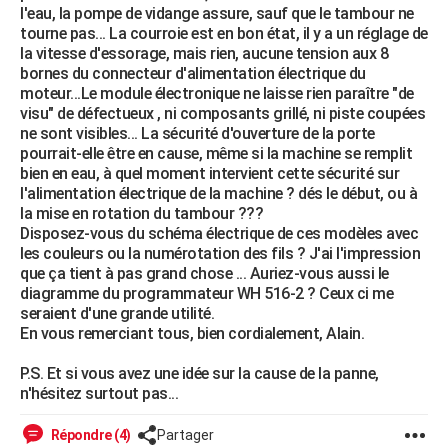
l'eau, la pompe de vidange assure, sauf que le tambour ne
City break
Voyage de noces
Climat
Destinations
Voyage nature
Forum
+
PHOTO
tourne pas... La courroie est en bon état, il y a un réglage de
la vitesse d'essorage, mais rien, aucune tension aux 8
GUIDES D'ACHAT
bornes du connecteur d'alimentation électrique du
moteur...Le module électronique ne laisse rien paraître "de
BONS PLANS
visu" de défectueux , ni composants grillé, ni piste coupées
ne sont visibles... La sécurité d'ouverture de la porte
CARTE DE VOEUX
pourrait-elle être en cause, même si la machine se remplit
bien en eau, à quel moment intervient cette sécurité sur
Carte Bonne année
Carte Pâques
Carte de Noël
Carte Saint-Valentin
Carte d'anniversaire
DICTIONNAIRE
l'alimentation électrique de la machine ? dés le début, ou à
la mise en rotation du tambour ???
Biographies
Expressions
Dictionnaire
Citations
Proverbes
PROGRAMME TV
Disposez-vous du schéma électrique de ces modèles avec
les couleurs ou la numérotation des fils ? J'ai l'impression
COPAINS D'AVANT
que ça tient à pas grand chose ... Auriez-vous aussi le
diagramme du programmateur WH 516-2 ? Ceux ci me
Se connecter
Collèges
Universités
Service militaire
S'inscrire
Lycées
Primaires
Entreprises
Avis de recherche
AVIS DE DÉCÈS
seraient d'une grande utilité.
En vous remerciant tous, bien cordialement, Alain.
FORUM
P.S. Et si vous avez une idée sur la cause de la panne,
Lifestyle
Sport
Television
Cinema
Bricolage
Culture
Auto
Voyage
n'hésitez surtout pas...
Répondre (4)
Partager