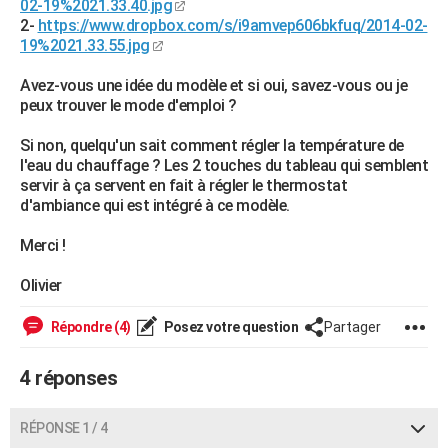
02-19%2021.33.40.jpg
City break
Voyage de noces
Climat
Destinations
Voyage nature
Forum
+
2-
https://www.dropbox.com/s/i9amvep606bkfuq/2014-02-
PHOTO
19%2021.33.55.jpg
GUIDES D'ACHAT
Avez-vous une idée du modèle et si oui, savez-vous ou je
peux trouver le mode d'emploi ?
BONS PLANS
Si non, quelqu'un sait comment régler la température de
CARTE DE VOEUX
l'eau du chauffage ? Les 2 touches du tableau qui semblent
Carte Bonne année
Carte Pâques
Carte de Noël
Carte Saint-Valentin
Carte d'anniversaire
servir à ça servent en fait à régler le thermostat
DICTIONNAIRE
d'ambiance qui est intégré à ce modèle.
Biographies
Expressions
Dictionnaire
Citations
Proverbes
PROGRAMME TV
Merci !
COPAINS D'AVANT
Olivier
Se connecter
Collèges
Universités
Service militaire
S'inscrire
Lycées
Primaires
Entreprises
Avis de recherche
AVIS DE DÉCÈS
Répondre (4)
Posez votre question
Partager
FORUM
4 réponses
Lifestyle
Sport
Television
Cinema
Bricolage
Culture
Auto
Voyage
RÉPONSE 1 / 4