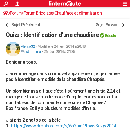
ACTUALITÉS
Forum
Forum Bricolage
Connexion
Chauffage et climatisation
S'inscrire
Rechercher
Société
Education
Villes
Politique
Faits Divers
Monde
+
SPORT
Sujet Précédent
Sujet Suivant
Football
Cyclisme
Forum
Coupe du monde 2026
Tennis
Rugby
CULTURE
Quizz : Identification d'une chaudière
Résolu
TNT
Cinéma
Musique
Programme TV
Streaming
Sorties cinéma
+
FINANCE
Merco32
-
Modifié le 24 févr. 2014 à 20:48
stf_frmu
-
26 févr. 2014 à 21:35
Impôts
Immobilier
Banque
Crédit
Retraite
Epargne
Risques naturels par ville
Assurance
AUTO
Bonjour à tous,
Réserver un essai
Berlines
Forum auto
Essais
Citadines
SUV
+
HIGH-TECH
J'ai emménagé dans un nouvel appartement, et je n'arrive
Meilleur smartphone
Ordinateurs
Guide high-tech
Mobiles
Internet
Jeux vidéo
+
BRICOLAGE
pas à identifier le modèle de la chaudière Chappée.
Aménagement intérieur
Cuisine
Jardinage
+
Forum
Extérieur
Salle de bains
Rangement
WEEK-END
Un plombier m'a dit que c'était sûrement une Initia 2.24 cf,
mais je ne trouve pas le mode d'emploi correspondant à
Escapades
Expositions
Week-end nature
Guides de France
Patrimoine
Musées
+
LIFESTYLE
son tableau de commande sur le site de Chappée /
Baxifrance. Et il y a plusieurs modèles d'Initia.
Bien-être
Mode
+
Art de vivre
Loisirs
Modes de vie
SANTE
J'ai pris 2 photos de la bête :
Guide de la santé
Médicaments
+
Alimentation
Maladies
Sommeil
VOYAGE
1-
https://www.dropbox.com/s/6h2nic19bws3dvy/2014-