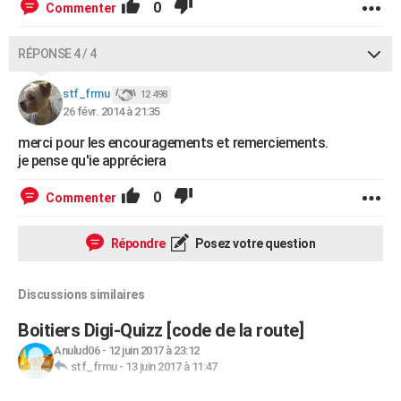
0
Commenter
RÉPONSE 4 / 4
stf_frmu
12 498
26 févr. 2014 à 21:35
merci pour les encouragements et remerciements.
je pense qu'ie appréciera
0
Commenter
Répondre
Posez votre question
Discussions similaires
Boitiers Digi-Quizz [code de la route]
Anulud06
-
12 juin 2017 à 23:12
stf_frmu
-
13 juin 2017 à 11:47