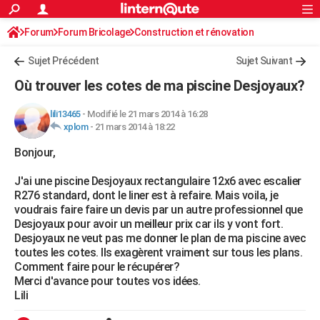
ACTUALITÉS
Forum
Forum Bricolage
Connexion
Construction et rénovation
S'inscrire
Rechercher
Société
Education
Villes
Politique
Faits Divers
Monde
+
SPORT
Sujet Précédent
Sujet Suivant
Football
Cyclisme
Forum
Coupe du monde 2026
Tennis
Rugby
CULTURE
Où trouver les cotes de ma piscine Desjoyaux?
TNT
Cinéma
Musique
Programme TV
Streaming
Sorties cinéma
+
FINANCE
lili13465
-
Modifié le 21 mars 2014 à 16:28
xplom
-
21 mars 2014 à 18:22
Impôts
Immobilier
Banque
Crédit
Retraite
Epargne
Risques naturels par ville
Assurance
AUTO
Bonjour,
Réserver un essai
Berlines
Forum auto
Essais
Citadines
SUV
+
HIGH-TECH
J'ai une piscine Desjoyaux rectangulaire 12x6 avec escalier
Meilleur smartphone
Ordinateurs
Guide high-tech
Mobiles
Internet
Jeux vidéo
+
BRICOLAGE
R276 standard, dont le liner est à refaire. Mais voila, je
voudrais faire faire un devis par un autre professionnel que
Aménagement intérieur
Cuisine
Jardinage
+
Forum
Extérieur
Salle de bains
Rangement
WEEK-END
Desjoyaux pour avoir un meilleur prix car ils y vont fort.
Desjoyaux ne veut pas me donner le plan de ma piscine avec
Escapades
Expositions
Week-end nature
Guides de France
Patrimoine
Musées
+
LIFESTYLE
toutes les cotes. Ils exagèrent vraiment sur tous les plans.
Comment faire pour le récupérer?
Bien-être
Mode
+
Art de vivre
Loisirs
Modes de vie
SANTE
Merci d'avance pour toutes vos idées.
Lili
Guide de la santé
Médicaments
+
Alimentation
Maladies
Sommeil
VOYAGE