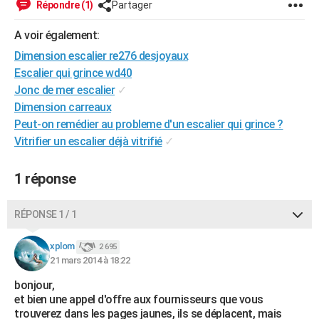
Répondre (1)
Partager
City break
Voyage de noces
Climat
Destinations
Voyage nature
Forum
+
PHOTO
A voir également:
GUIDES D'ACHAT
Dimension escalier re276 desjoyaux
Escalier qui grince wd40
BONS PLANS
Jonc de mer escalier
✓
CARTE DE VOEUX
Dimension carreaux
Peut-on remédier au probleme d'un escalier qui grince ?
Carte Bonne année
Carte Pâques
Carte de Noël
Carte Saint-Valentin
Carte d'anniversaire
DICTIONNAIRE
Vitrifier un escalier déjà vitrifié
✓
Biographies
Expressions
Dictionnaire
Citations
Proverbes
PROGRAMME TV
1 réponse
COPAINS D'AVANT
RÉPONSE 1 / 1
Se connecter
Collèges
Universités
Service militaire
S'inscrire
Lycées
Primaires
Entreprises
Avis de recherche
AVIS DE DÉCÈS
xplom
2 695
FORUM
21 mars 2014 à 18:22
Lifestyle
Sport
Television
Cinema
Bricolage
Culture
Auto
Voyage
bonjour,
et bien une appel d'offre aux fournisseurs que vous
trouverez dans les pages jaunes, ils se déplacent, mais