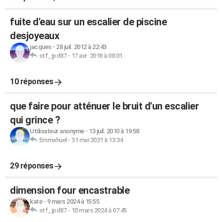
fuite d'eau sur un escalier de piscine
desjoyeaux
jacques
-
28 juil. 2012 à 22:43
stf_jpd87
-
17 avr. 2018 à 08:01
10 réponses
que faire pour atténuer le bruit d'un escalier
qui grince ?
Utilisateur anonyme
-
13 juil. 2010 à 19:58
Emmahuel
-
31 mai 2021 à 13:34
29 réponses
dimension four encastrable
kate
-
9 mars 2024 à 15:55
stf_jpd87
-
10 mars 2024 à 07:45