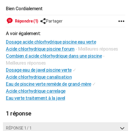
City break
Voyage de noces
Climat
Destinations
Voyage nature
Forum
+
PHOTO
Bien Cordialement
GUIDES D'ACHAT
Répondre (1)
Partager
BONS PLANS
A voir également:
Dosage acide chlorhydrique piscine eau verte
CARTE DE VOEUX
Acide chlorhydrique piscine forum
- Meilleures réponses
Carte Bonne année
Carte Pâques
Carte de Noël
Carte Saint-Valentin
Carte d'anniversaire
DICTIONNAIRE
Combien d acide chlorhydrique dans une piscine
-
Meilleures réponses
Biographies
Expressions
Dictionnaire
Citations
Proverbes
PROGRAMME TV
Dosage eau de javel piscine verte
✓
Acide chlorhydrique canalisation
COPAINS D'AVANT
Eau de piscine verte remède de grand-mère
✓
Se connecter
Collèges
Universités
Service militaire
S'inscrire
Lycées
Primaires
Entreprises
Avis de recherche
AVIS DE DÉCÈS
Acide chlorhydrique carrelage
Eau verte traitement à la javel
FORUM
Lifestyle
Sport
Television
Cinema
Bricolage
Culture
Auto
Voyage
1 réponse
RÉPONSE 1 / 1