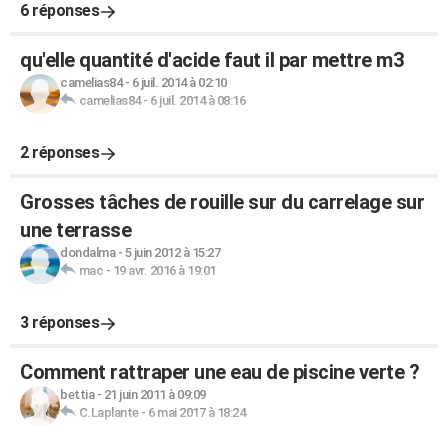
6 réponses
qu'elle quantité d'acide faut il par mettre m3
camelias84
-
6 juil. 2014 à 02:10
camelias84
-
6 juil. 2014 à 08:16
2 réponses
Grosses tâches de rouille sur du carrelage sur
une terrasse
dondalma
-
5 juin 2012 à 15:27
mac
-
19 avr. 2016 à 19:01
3 réponses
Comment rattraper une eau de piscine verte ?
bettia
-
21 juin 2011 à 09:09
C.Laplante
-
6 mai 2017 à 18:24