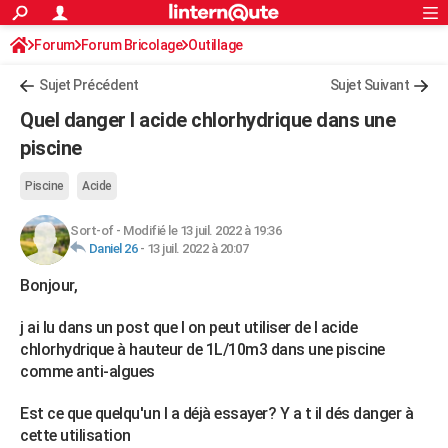
ACTUALITÉS
Forum
Forum Bricolage
Connexion
Outillage
S'inscrire
Rechercher
Société
Education
Villes
Politique
Faits Divers
Monde
+
SPORT
Sujet Précédent
Sujet Suivant
Football
Cyclisme
Forum
Coupe du monde 2026
Tennis
Rugby
CULTURE
Quel danger l acide chlorhydrique dans une
TNT
Cinéma
Musique
Programme TV
Streaming
Sorties cinéma
+
piscine
FINANCE
Impôts
Immobilier
Banque
Crédit
Retraite
Epargne
Risques naturels par ville
Assurance
AUTO
Piscine
Acide
Réserver un essai
Berlines
Forum auto
Essais
Citadines
SUV
+
HIGH-TECH
Sort-of
-
Modifié le 13 juil. 2022 à 19:36
Daniel 26
-
13 juil. 2022 à 20:07
Meilleur smartphone
Ordinateurs
Guide high-tech
Mobiles
Internet
Jeux vidéo
+
BRICOLAGE
Bonjour,
Aménagement intérieur
Cuisine
Jardinage
+
Forum
Extérieur
Salle de bains
Rangement
WEEK-END
j ai lu dans un post que l on peut utiliser de l acide
Escapades
Expositions
Week-end nature
Guides de France
Patrimoine
Musées
+
chlorhydrique à hauteur de 1L/10m3 dans une piscine
LIFESTYLE
comme anti-algues
Bien-être
Mode
+
Art de vivre
Loisirs
Modes de vie
SANTE
Est ce que quelqu'un l a déjà essayer? Y a t il dés danger à
Guide de la santé
Médicaments
+
Alimentation
Maladies
Sommeil
VOYAGE
cette utilisation