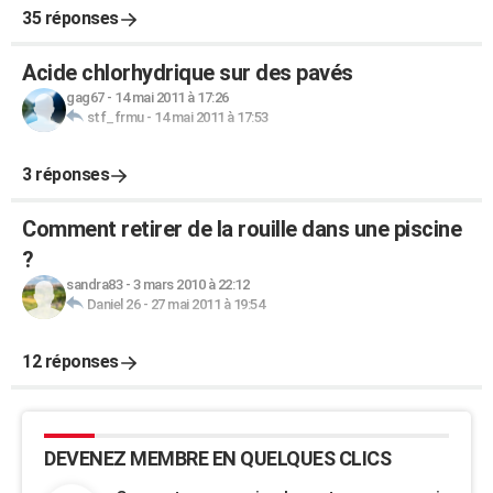
35 réponses
Acide chlorhydrique sur des pavés
gag67
-
14 mai 2011 à 17:26
stf_frmu
-
14 mai 2011 à 17:53
3 réponses
Comment retirer de la rouille dans une piscine
?
sandra83
-
3 mars 2010 à 22:12
Daniel 26
-
27 mai 2011 à 19:54
12 réponses
DEVENEZ MEMBRE EN QUELQUES CLICS