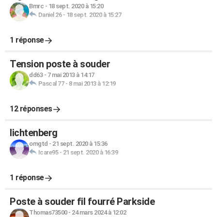
Bmrc
-
18 sept. 2020 à 15:20
Daniel 26
-
18 sept. 2020 à 15:27
1 réponse
Tension poste à souder
dd63
-
7 mai 2013 à 14:17
Pascal 77
-
8 mai 2013 à 12:19
12 réponses
lichtenberg
omgtd
-
21 sept. 2020 à 15:36
Icare95
-
21 sept. 2020 à 16:39
1 réponse
Poste à souder fil fourré Parkside
Thomas73500
-
24 mars 2024 à 12:02