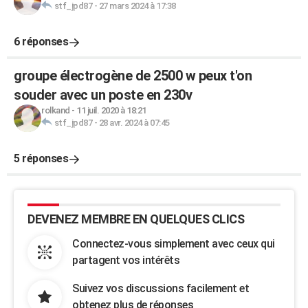
stf_jpd87
-
27 mars 2024 à 17:38
6 réponses
groupe électrogène de 2500 w peux t'on
souder avec un poste en 230v
rolkand
-
11 juil. 2020 à 18:21
stf_jpd87
-
28 avr. 2024 à 07:45
5 réponses
DEVENEZ MEMBRE EN QUELQUES CLICS
Connectez-vous simplement avec ceux qui
partagent vos intérêts
Suivez vos discussions facilement et
obtenez plus de réponses