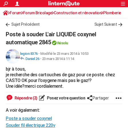
ACTUALITÉS
Forum
Forum Bricolage
Connexion
Construction et rénovation
S'inscrire
Plomberie
Rechercher
Société
Education
Villes
Politique
Faits Divers
Monde
+
SPORT
Sujet Précédent
Sujet Suivant
Football
Cyclisme
Forum
Coupe du monde 2026
Tennis
Rugby
CULTURE
Poste à souder L'air LIQUIDE coxynel
TNT
Cinéma
Musique
Programme TV
Streaming
Sorties cinéma
+
automatique 2845
FINANCE
Résolu
Impôts
Immobilier
Banque
Crédit
Retraite
Epargne
Risques naturels par ville
Assurance
AUTO
legion 8376
-
Modifié le 23 mars 2014 à 10:53
Daniel 26
-
23 mars 2014 à 11:14
Réserver un essai
Berlines
Forum auto
Essais
Citadines
SUV
+
HIGH-TECH
bjr à tous,
je recherche des cartouches de gaz pour ce poste. chez
Meilleur smartphone
Ordinateurs
Guide high-tech
Mobiles
Internet
Jeux vidéo
+
BRICOLAGE
CASTO OK pour l'oxygene mais pas le gaz!?
Une idée?merci cordialement.
Aménagement intérieur
Cuisine
Jardinage
+
Forum
Extérieur
Salle de bains
Rangement
WEEK-END
Répondre (2)
Posez votre question
Partager
Escapades
Expositions
Week-end nature
Guides de France
Patrimoine
Musées
+
LIFESTYLE
A voir également:
Bien-être
Mode
+
Art de vivre
Loisirs
Modes de vie
SANTE
Poste a souder coxynel
Guide de la santé
Médicaments
+
Alimentation
Maladies
Sommeil
VOYAGE
Souder fil électrique 220v