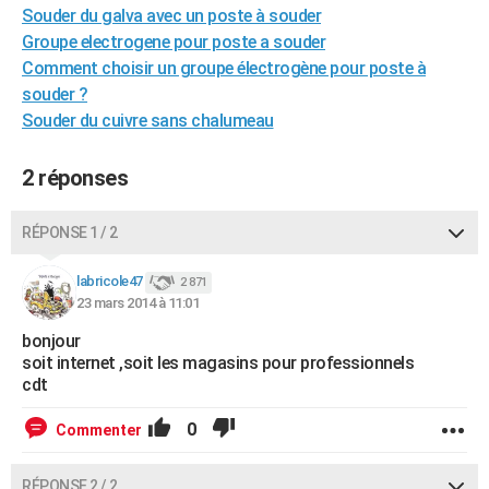
Souder du galva avec un poste à souder
City break
Voyage de noces
Climat
Destinations
Voyage nature
Forum
+
PHOTO
Groupe electrogene pour poste a souder
Comment choisir un groupe électrogène pour poste à
GUIDES D'ACHAT
souder ?
BONS PLANS
Souder du cuivre sans chalumeau
CARTE DE VOEUX
2 réponses
Carte Bonne année
Carte Pâques
Carte de Noël
Carte Saint-Valentin
Carte d'anniversaire
DICTIONNAIRE
RÉPONSE 1 / 2
Biographies
Expressions
Dictionnaire
Citations
Proverbes
PROGRAMME TV
labricole47
2 871
COPAINS D'AVANT
23 mars 2014 à 11:01
Se connecter
Collèges
Universités
Service militaire
S'inscrire
Lycées
Primaires
Entreprises
Avis de recherche
AVIS DE DÉCÈS
bonjour
soit internet ,soit les magasins pour professionnels
FORUM
cdt
Lifestyle
Sport
Television
Cinema
Bricolage
Culture
Auto
Voyage
0
Commenter
RÉPONSE 2 / 2