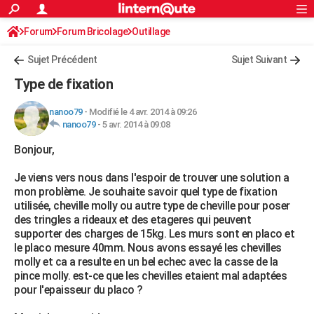
ACTUALITÉS
Forum
Forum Bricolage
Connexion
Outillage
S'inscrire
Rechercher
Société
Education
Villes
Politique
Faits Divers
Monde
+
SPORT
Sujet Précédent
Sujet Suivant
Football
Cyclisme
Forum
Coupe du monde 2026
Tennis
Rugby
CULTURE
Type de fixation
TNT
Cinéma
Musique
Programme TV
Streaming
Sorties cinéma
+
FINANCE
nanoo79
-
Modifié le 4 avr. 2014 à 09:26
nanoo79
-
5 avr. 2014 à 09:08
Impôts
Immobilier
Banque
Crédit
Retraite
Epargne
Risques naturels par ville
Assurance
AUTO
Bonjour,
Réserver un essai
Berlines
Forum auto
Essais
Citadines
SUV
+
HIGH-TECH
Je viens vers nous dans l'espoir de trouver une solution a
Meilleur smartphone
Ordinateurs
Guide high-tech
Mobiles
Internet
Jeux vidéo
+
BRICOLAGE
mon problème. Je souhaite savoir quel type de fixation
utilisée, cheville molly ou autre type de cheville pour poser
Aménagement intérieur
Cuisine
Jardinage
+
Forum
Extérieur
Salle de bains
Rangement
WEEK-END
des tringles a rideaux et des etageres qui peuvent
supporter des charges de 15kg. Les murs sont en placo et
Escapades
Expositions
Week-end nature
Guides de France
Patrimoine
Musées
+
LIFESTYLE
le placo mesure 40mm. Nous avons essayé les chevilles
molly et ca a resulte en un bel echec avec la casse de la
Bien-être
Mode
+
Art de vivre
Loisirs
Modes de vie
SANTE
pince molly. est-ce que les chevilles etaient mal adaptées
pour l'epaisseur du placo ?
Guide de la santé
Médicaments
+
Alimentation
Maladies
Sommeil
VOYAGE