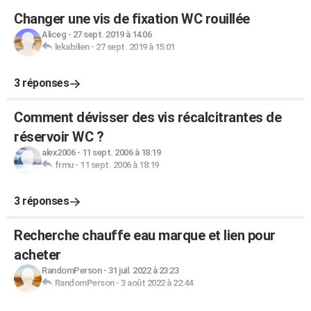
Changer une vis de fixation WC rouillée
Aliceg
-
27 sept. 2019 à 14:06
lekabilien
-
27 sept. 2019 à 15:01
3 réponses
Comment dévisser des vis récalcitrantes de
réservoir WC ?
alex2006
-
11 sept. 2006 à 18:19
frmu
-
11 sept. 2006 à 18:19
3 réponses
Recherche chauffe eau marque et lien pour
acheter
RandomPerson
-
31 juil. 2022 à 23:23
RandomPerson
-
3 août 2022 à 22:44