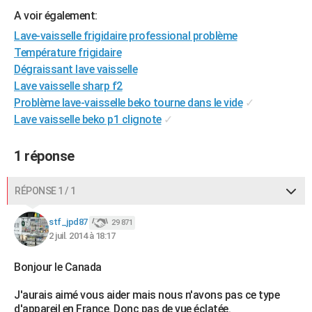
City break
Voyage de noces
Climat
Destinations
Voyage nature
Forum
+
A voir également:
PHOTO
Lave-vaisselle frigidaire professional problème
GUIDES D'ACHAT
Température frigidaire
Dégraissant lave vaisselle
BONS PLANS
Lave vaisselle sharp f2
CARTE DE VOEUX
Problème lave-vaisselle beko tourne dans le vide
✓
Lave vaisselle beko p1 clignote
✓
Carte Bonne année
Carte Pâques
Carte de Noël
Carte Saint-Valentin
Carte d'anniversaire
DICTIONNAIRE
1 réponse
Biographies
Expressions
Dictionnaire
Citations
Proverbes
PROGRAMME TV
COPAINS D'AVANT
RÉPONSE 1 / 1
Se connecter
Collèges
Universités
Service militaire
S'inscrire
Lycées
Primaires
Entreprises
Avis de recherche
AVIS DE DÉCÈS
stf_jpd87
29 871
2 juil. 2014 à 18:17
FORUM
Bonjour le Canada
Lifestyle
Sport
Television
Cinema
Bricolage
Culture
Auto
Voyage
J'aurais aimé vous aider mais nous n'avons pas ce type
d'appareil en France. Donc pas de vue éclatée.