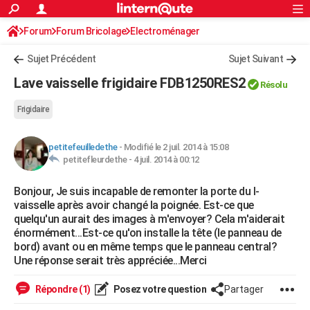
ACTUALITÉS
Forum
Forum Bricolage
Connexion
Electroménager
S'inscrire
Rechercher
Société
Education
Villes
Politique
Faits Divers
Monde
+
SPORT
Sujet Précédent
Sujet Suivant
Football
Cyclisme
Forum
Coupe du monde 2026
Tennis
Rugby
CULTURE
Lave vaisselle frigidaire FDB1250RES2
Résolu
TNT
Cinéma
Musique
Programme TV
Streaming
Sorties cinéma
+
FINANCE
Frigidaire
Impôts
Immobilier
Banque
Crédit
Retraite
Epargne
Risques naturels par ville
Assurance
AUTO
petitefeuilledethe
-
Modifié le 2 juil. 2014 à 15:08
Réserver un essai
Berlines
Forum auto
Essais
Citadines
SUV
+
HIGH-TECH
petitefleurdethe -
4 juil. 2014 à 00:12
Meilleur smartphone
Ordinateurs
Guide high-tech
Mobiles
Internet
Jeux vidéo
+
BRICOLAGE
Bonjour, Je suis incapable de remonter la porte du l-
vaisselle après avoir changé la poignée. Est-ce que
Aménagement intérieur
Cuisine
Jardinage
+
Forum
Extérieur
Salle de bains
Rangement
WEEK-END
quelqu'un aurait des images à m'envoyer? Cela m'aiderait
énormément...Est-ce qu'on installe la tête (le panneau de
Escapades
Expositions
Week-end nature
Guides de France
Patrimoine
Musées
+
LIFESTYLE
bord) avant ou en même temps que le panneau central?
Une réponse serait très appréciée...Merci
Bien-être
Mode
+
Art de vivre
Loisirs
Modes de vie
SANTE
Répondre (1)
Posez votre question
Partager
Guide de la santé
Médicaments
+
Alimentation
Maladies
Sommeil
VOYAGE