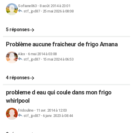
Sofiane063
-
8 août 2014 à 23:01
stf_jpd87
-
25 mai 2026 à 08:08
5 réponses
Problème aucune fraicheur de frigo Amana
Alex
-
6 mai 2014 à 03:08
stf_jpd87
-
15 mai 2024 à 06:53
4 réponses
probleme d eau qui coule dans mon frigo
whirlpool
fridouline
-
11 avr. 2014 à 12:03
stf_jpd87
-
6 janv. 2023 à 08:44