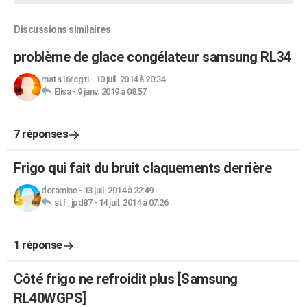
Discussions similaires
problème de glace congélateur samsung RL34
mats16rcgti
-
10 juil. 2014 à 20:34
Elisa
-
9 janv. 2019 à 08:57
7 réponses
Frigo qui fait du bruit claquements derrière
doramine
-
13 juil. 2014 à 22:49
stf_jpd87
-
14 juil. 2014 à 07:26
1 réponse
Côté frigo ne refroidit plus [Samsung
RL40WGPS]