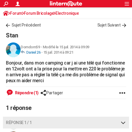
ACTUALITÉS
Forum
Forum Bricolage
Connexion
Electronique
S'inscrire
Rechercher
Société
Education
Villes
Politique
Faits Divers
Monde
+
SPORT
Sujet Précédent
Sujet Suivant
Football
Cyclisme
Forum
Coupe du monde 2026
Tennis
Rugby
CULTURE
Stan
TNT
Cinéma
Musique
Programme TV
Streaming
Sorties cinéma
+
FINANCE
Domdom59
-
Modifié le 15 juil. 2014 à 09:09
Daniel 26
-
15 juil. 2014 à 09:21
Impôts
Immobilier
Banque
Crédit
Retraite
Epargne
Risques naturels par ville
Assurance
AUTO
Bonjour, dans mon camping car j ai une télé qui fonctionne
Réserver un essai
Berlines
Forum auto
Essais
Citadines
SUV
+
HIGH-TECH
en 12volt ont a la prise pour la mettre en 220 le problème je
n arrive pas a régler la télé ça me dis problème de signal qui
Meilleur smartphone
Ordinateurs
Guide high-tech
Mobiles
Internet
Jeux vidéo
+
BRICOLAGE
peux m aider merci
Aménagement intérieur
Cuisine
Jardinage
+
Forum
Extérieur
Salle de bains
Rangement
WEEK-END
Répondre (1)
Partager
Escapades
Expositions
Week-end nature
Guides de France
Patrimoine
Musées
+
LIFESTYLE
1 réponse
Bien-être
Mode
+
Art de vivre
Loisirs
Modes de vie
SANTE
RÉPONSE 1 / 1
Guide de la santé
Médicaments
+
Alimentation
Maladies
Sommeil
VOYAGE