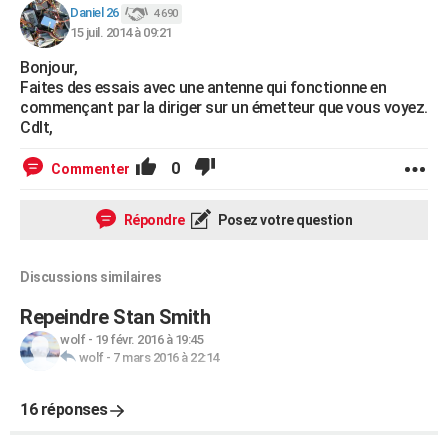
Daniel 26
4 690
City break
Voyage de noces
Climat
Destinations
Voyage nature
Forum
+
PHOTO
15 juil. 2014 à 09:21
GUIDES D'ACHAT
Bonjour,
Faites des essais avec une antenne qui fonctionne en
BONS PLANS
commençant par la diriger sur un émetteur que vous voyez.
Cdlt,
CARTE DE VOEUX
0
Commenter
Carte Bonne année
Carte Pâques
Carte de Noël
Carte Saint-Valentin
Carte d'anniversaire
DICTIONNAIRE
Répondre
Posez votre question
Biographies
Expressions
Dictionnaire
Citations
Proverbes
PROGRAMME TV
COPAINS D'AVANT
Discussions similaires
Se connecter
Collèges
Universités
Service militaire
S'inscrire
Lycées
Primaires
Entreprises
Avis de recherche
AVIS DE DÉCÈS
Repeindre Stan Smith
wolf
-
19 févr. 2016 à 19:45
FORUM
wolf
-
7 mars 2016 à 22:14
Lifestyle
Sport
Television
Cinema
Bricolage
Culture
Auto
Voyage
16 réponses