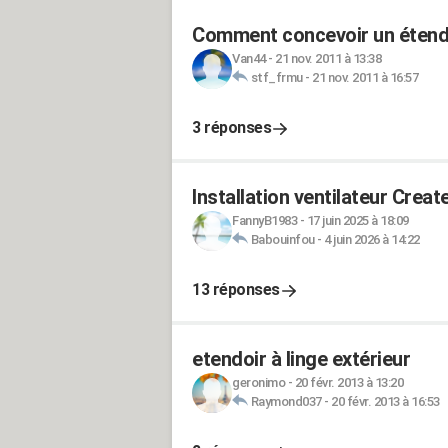
Comment concevoir un étendoi
Van44
-
21 nov. 2011 à 13:38
stf_frmu
-
21 nov. 2011 à 16:57
3 réponses
Installation ventilateur Crea
FannyB1983
-
17 juin 2025 à 18:09
Babouinfou
-
4 juin 2026 à 14:22
13 réponses
etendoir à linge extérieur
geronimo
-
20 févr. 2013 à 13:20
Raymond037
-
20 févr. 2013 à 16:53