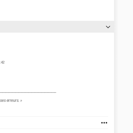
:42
___________________________________
ses erreurs. »