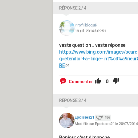
RÉPONSE 2 / 4
Profil bloqué
19 juil. 2014 à 09:51
vaste question .. vaste réponse
https://www.bing.com/images/searc
q=etendoir+a+linge+int%c3%a9rieu
RE
0
Commenter
RÉPONSE 3 / 4
Epoisses21
186
Modifié par Epoisses21 le 20/07/2014
Bonjour c'est dimanche