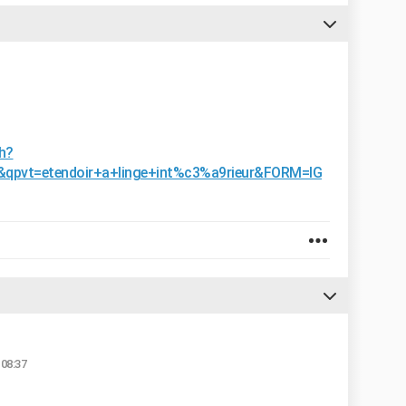
h?
r&qpvt=etendoir+a+linge+int%c3%a9rieur&FORM=IG
 08:37