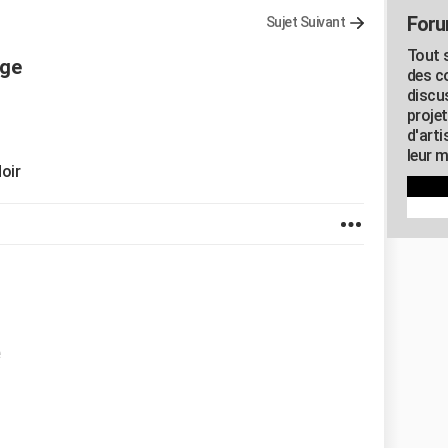
Foru
Sujet Suivant
Tout s
nge
des c
discu
proje
d'art
leur m
doir
e