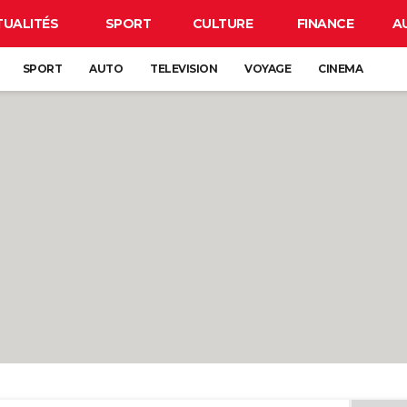
TUALITÉS
SPORT
CULTURE
FINANCE
A
SPORT
AUTO
TELEVISION
VOYAGE
CINEMA