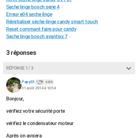
City break
Voyage de noces
Climat
Destinations
Voyage nature
Forum
+
Seche linge bosch serie 4
✓
PHOTO
Erreur e04 seche linge
GUIDES D'ACHAT
Réinitialiser sèche-linge candy smart touch
Reset commant faire pour candy
BONS PLANS
Seche linge bosch avantixx 7
✓
CARTE DE VOEUX
3 réponses
Carte Bonne année
Carte Pâques
Carte de Noël
Carte Saint-Valentin
Carte d'anniversaire
DICTIONNAIRE
RÉPONSE 1 / 3
Biographies
Expressions
Dictionnaire
Citations
Proverbes
PROGRAMME TV
Papy35
COPAINS D'AVANT
4 808
31 août 2014 à 10:54
Se connecter
Collèges
Universités
Service militaire
S'inscrire
Lycées
Primaires
Entreprises
Avis de recherche
AVIS DE DÉCÈS
Bonjour,
FORUM
vérifiez votre sécurité porte
Lifestyle
Sport
Television
Cinema
Bricolage
Culture
Auto
Voyage
vérifiez le condensateur moteur
Après on avisera