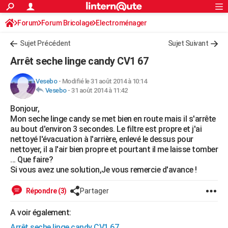
ACTUALITÉS
Forum
Forum Bricolage
Connexion
Electroménager
S'inscrire
Rechercher
Société
Education
Villes
Politique
Faits Divers
Monde
+
SPORT
Sujet Précédent
Sujet Suivant
Football
Cyclisme
Forum
Coupe du monde 2026
Tennis
Rugby
CULTURE
Arrêt seche linge candy CV1 67
TNT
Cinéma
Musique
Programme TV
Streaming
Sorties cinéma
+
FINANCE
Vesebo
-
Modifié le 31 août 2014 à 10:14
Vesebo
-
31 août 2014 à 11:42
Impôts
Immobilier
Banque
Crédit
Retraite
Epargne
Risques naturels par ville
Assurance
AUTO
Bonjour,
Réserver un essai
Berlines
Forum auto
Essais
Citadines
SUV
+
HIGH-TECH
Mon seche linge candy se met bien en route mais il s'arrête
au bout d'environ 3 secondes. Le filtre est propre et j'ai
Meilleur smartphone
Ordinateurs
Guide high-tech
Mobiles
Internet
Jeux vidéo
+
BRICOLAGE
nettoyé l'évacuation à l'arrière, enlevé le dessus pour
nettoyer, il a l'air bien propre et pourtant il me laisse tomber
Aménagement intérieur
Cuisine
Jardinage
+
Forum
Extérieur
Salle de bains
Rangement
WEEK-END
... Que faire?
Si vous avez une solution,Je vous remercie d'avance !
Escapades
Expositions
Week-end nature
Guides de France
Patrimoine
Musées
+
LIFESTYLE
Répondre (3)
Partager
Bien-être
Mode
+
Art de vivre
Loisirs
Modes de vie
SANTE
A voir également:
Guide de la santé
Médicaments
+
Alimentation
Maladies
Sommeil
VOYAGE
Arrêt seche linge candy CV1 67