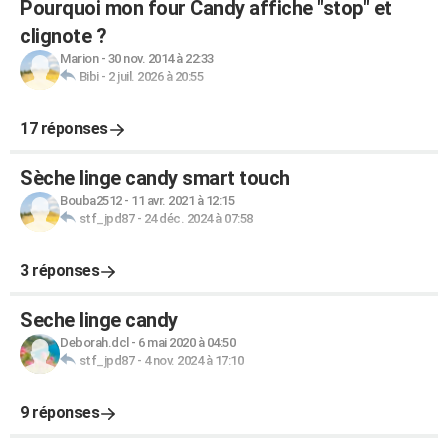
Pourquoi mon four Candy affiche "stop" et
clignote ?
Marion
-
30 nov. 2014 à 22:33
Bibi
-
2 juil. 2026 à 20:55
17 réponses
Sèche linge candy smart touch
Bouba2512
-
11 avr. 2021 à 12:15
stf_jpd87
-
24 déc. 2024 à 07:58
3 réponses
Seche linge candy
Deborah.dcl
-
6 mai 2020 à 04:50
stf_jpd87
-
4 nov. 2024 à 17:10
9 réponses