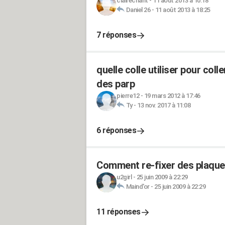
clairechant
-
11 août 2013 à 10:18
Daniel 26
-
11 août 2013 à 18:25
7 réponses
quelle colle utiliser pour col
des parp
pierre12
-
19 mars 2012 à 17:46
Ty
-
13 nov. 2017 à 11:08
6 réponses
Comment re-fixer des plaques
u2girl
-
25 juin 2009 à 22:29
Maind'or
-
25 juin 2009 à 22:29
11 réponses