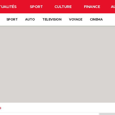
TUALITÉS
SPORT
CULTURE
FINANCE
A
SPORT
AUTO
TELEVISION
VOYAGE
CINEMA
s