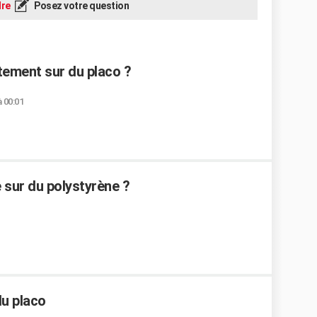
re
Posez votre question
tement sur du placo ?
à 00:01
 sur du polystyrène ?
du placo