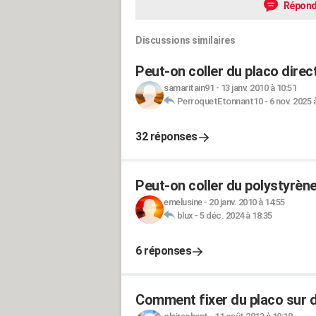
Répond
Discussions similaires
Peut-on coller du placo direc
samaritain91
-
13 janv. 2010 à 10:51
PerroquetEtonnant10
-
6 nov. 2025 
32 réponses
Peut-on coller du polystyrène
emelusine
-
20 janv. 2010 à 14:55
blux
-
5 déc. 2024 à 18:35
6 réponses
Comment fixer du placo sur 