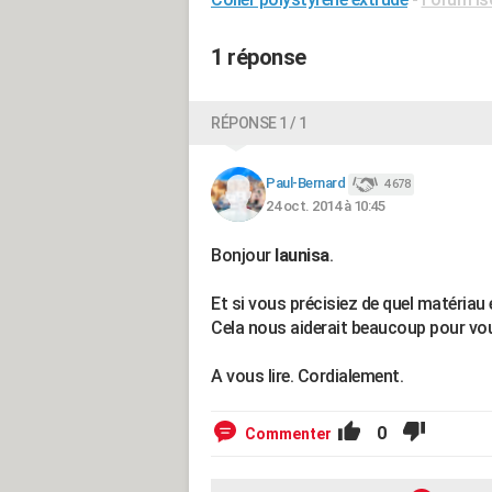
1 réponse
RÉPONSE 1 / 1
Paul-Bernard
4 678
24 oct. 2014 à 10:45
Bonjour
launisa
.
Et si vous précisiez de quel matériau 
Cela nous aiderait beaucoup pour vou
A vous lire. Cordialement.
0
Commenter