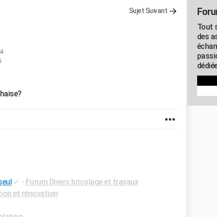
Foru
Sujet Suivant
Tout s
des as
échan
34
passi
5
dédiée
chaise?
seul
✓
-
Forum Divers bricolage et travaux
on et rénovation
olation