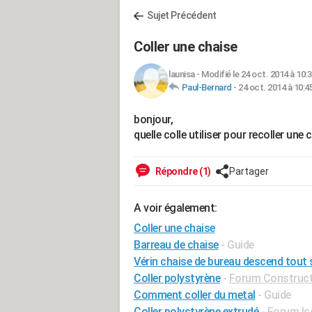
Sujet Précédent
Coller une chaise
launisa
-
Modifié le 24 oct. 2014 à 10:
Paul-Bernard
-
24 oct. 2014 à 10:4
bonjour,
quelle colle utiliser pour recoller une 
Répondre (1)
Partager
A voir également:
Coller une chaise
Barreau de chaise
- Guide
Vérin chaise de bureau descend tout 
Coller polystyrène
-
Forum Constructi
Comment coller du metal
- Guide
Coller polystyrène extrudé
-
Forum Is