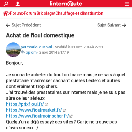
ACTUALITÉS
Forum
Forum Bricolage
Connexion
Chauffage et climatisation
S'inscrire
Rechercher
Société
Education
Villes
Politique
Faits Divers
Monde
+
SPORT
Sujet Précédent
Sujet Suivant
Football
Cyclisme
Forum
Coupe du monde 2026
Tennis
Rugby
CULTURE
Achat de fioul domestique
TNT
Cinéma
Musique
Programme TV
Streaming
Sorties cinéma
+
FINANCE
petitcailloudusoleil
-
Modifié le 31 oct. 2014 à 22:21
xplom
-
2 nov. 2014 à 17:19
Impôts
Immobilier
Banque
Crédit
Retraite
Epargne
Risques naturels par ville
Assurance
AUTO
Bonjour,
Réserver un essai
Berlines
Forum auto
Essais
Citadines
SUV
+
HIGH-TECH
Je souhaite acheter du fioul ordinaire mais je ne sais à quel
Meilleur smartphone
Ordinateurs
Guide high-tech
Mobiles
Internet
Jeux vidéo
+
BRICOLAGE
prestataire m'adresser sachant que les Leclerc et autres
sont vraiment trop chers.
Aménagement intérieur
Cuisine
Jardinage
+
Forum
Extérieur
Salle de bains
Rangement
WEEK-END
J'ai trouvé des prestataires sur internet mais je ne suis pas
sûre de leur sèrieux:
Escapades
Expositions
Week-end nature
Guides de France
Patrimoine
Musées
+
LIFESTYLE
https://prixfioul.fr/
https://www.fioulmarket.fr/
Bien-être
Mode
+
Art de vivre
Loisirs
Modes de vie
SANTE
https://www.fioulmoinscher.fr/
Quelqu'un a déjà essayé ces sites? Car je ne trouve pas
Guide de la santé
Médicaments
+
Alimentation
Maladies
Sommeil
VOYAGE
d'avis sur eux. :/