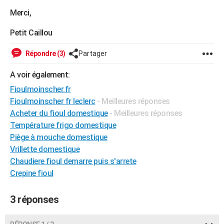
City break
Voyage de noces
Climat
Destinations
Voyage nature
Forum
+
Merci,
PHOTO
Petit Caillou
GUIDES D'ACHAT
BONS PLANS
Répondre (3)
Partager
CARTE DE VOEUX
A voir également:
Fioulmoinscher.fr
Carte Bonne année
Carte Pâques
Carte de Noël
Carte Saint-Valentin
Carte d'anniversaire
DICTIONNAIRE
Fioulmoinscher fr leclerc
- Meilleures réponses
Biographies
Expressions
Dictionnaire
Citations
Proverbes
Acheter du fioul domestique
- Meilleures réponses
PROGRAMME TV
Température frigo domestique
COPAINS D'AVANT
Piège à mouche domestique
Vrillette domestique
Se connecter
Collèges
Universités
Service militaire
S'inscrire
Lycées
Primaires
Entreprises
Avis de recherche
AVIS DE DÉCÈS
Chaudiere fioul demarre puis s'arrete
Crepine fioul
FORUM
Lifestyle
Sport
Television
Cinema
Bricolage
Culture
Auto
Voyage
3 réponses