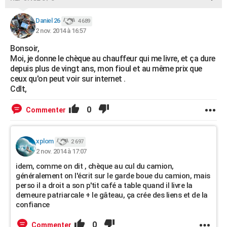
Daniel 26
4 689
2 nov. 2014 à 16:57
Bonsoir,
Moi, je donne le chèque au chauffeur qui me livre, et ça dure
depuis plus de vingt ans, mon fioul et au même prix que
ceux qu'on peut voir sur internet .
Cdlt,
0
Commenter
xplom
2 697
2 nov. 2014 à 17:07
idem, comme on dit , chèque au cul du camion,
généralement on l'écrit sur le garde boue du camion, mais
perso il a droit a son p'tit café a table quand il livre la
demeure patriarcale + le gâteau, ça crée des liens et de la
confiance
0
Commenter