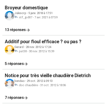
Broyeur domestique
Julescrp
-
5 janv. 2018 à 17:51
stf_jpd87
-
7 avr. 2021 à 07:59
13 réponses
Additif pour fioul efficace ? ou pas ?
Gerard
-
28 nov. 2012 à 17:24
pat38
-
30 nov. 2012 à 15:39
5 réponses
Notice pour très vieille chaudière Dietrich
bendao
-
29 oct. 2012 à 09:13
doc chaudiére
-
31 oct. 2012 à 18:06
7 réponses