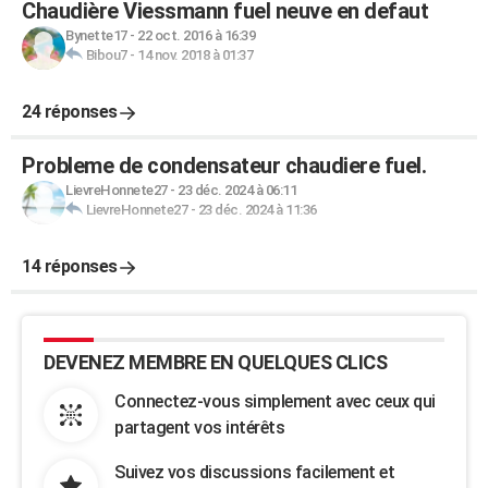
Chaudière Viessmann fuel neuve en defaut
Bynette17
-
22 oct. 2016 à 16:39
Bibou7
-
14 nov. 2018 à 01:37
24 réponses
Probleme de condensateur chaudiere fuel.
LievreHonnete27
-
23 déc. 2024 à 06:11
LievreHonnete27
-
23 déc. 2024 à 11:36
14 réponses
DEVENEZ MEMBRE EN QUELQUES CLICS
Connectez-vous simplement avec ceux qui
partagent vos intérêts
Suivez vos discussions facilement et