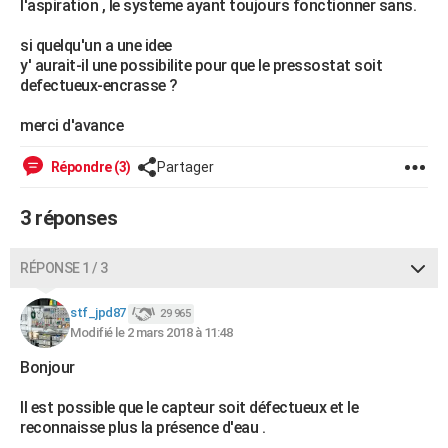
l'aspiration , le systeme ayant toujours fonctionner sans.
City break
Voyage de noces
Climat
Destinations
Voyage nature
Forum
+
PHOTO
si quelqu'un a une idee
y' aurait-il une possibilite pour que le pressostat soit
GUIDES D'ACHAT
defectueux-encrasse ?
BONS PLANS
merci d'avance
CARTE DE VOEUX
Répondre (3)
Partager
Carte Bonne année
Carte Pâques
Carte de Noël
Carte Saint-Valentin
Carte d'anniversaire
DICTIONNAIRE
3 réponses
Biographies
Expressions
Dictionnaire
Citations
Proverbes
PROGRAMME TV
COPAINS D'AVANT
RÉPONSE 1 / 3
Se connecter
Collèges
Universités
Service militaire
S'inscrire
Lycées
Primaires
Entreprises
Avis de recherche
AVIS DE DÉCÈS
stf_jpd87
29 965
Modifié le 2 mars 2018 à 11:48
FORUM
Bonjour
Lifestyle
Sport
Television
Cinema
Bricolage
Culture
Auto
Voyage
Il est possible que le capteur soit défectueux et le
reconnaisse plus la présence d'eau .