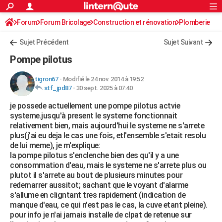
ACTUALITÉS
Forum
Forum Bricolage
Connexion
Construction et rénovation
S'inscrire
Plomberie
Rechercher
Société
Education
Villes
Politique
Faits Divers
Monde
+
SPORT
Sujet Précédent
Sujet Suivant
Football
Cyclisme
Forum
Coupe du monde 2026
Tennis
Rugby
CULTURE
Pompe pilotus
TNT
Cinéma
Musique
Programme TV
Streaming
Sorties cinéma
+
FINANCE
tigron67
-
Modifié le 24 nov. 2014 à 19:52
stf_jpd87
-
30 sept. 2025 à 07:40
Impôts
Immobilier
Banque
Crédit
Retraite
Epargne
Risques naturels par ville
Assurance
AUTO
je possede actuellement une pompe pilotus actvie
Réserver un essai
Berlines
Forum auto
Essais
Citadines
SUV
+
HIGH-TECH
systeme.jusqu'à present le systeme fonctionnait
relativement bien, mais aujourd'hui le systeme ne s'arrete
Meilleur smartphone
Ordinateurs
Guide high-tech
Mobiles
Internet
Jeux vidéo
+
BRICOLAGE
plus(j'ai eu deja le cas une fois, etl'ensemble s'etait resolu
de lui meme), je m'explique:
Aménagement intérieur
Cuisine
Jardinage
+
Forum
Extérieur
Salle de bains
Rangement
WEEK-END
la pompe pilotus s'enclenche bien des qu'il y a une
consommation d'eau, mais le systeme ne s'arrete plus ou
Escapades
Expositions
Week-end nature
Guides de France
Patrimoine
Musées
+
LIFESTYLE
plutot il s'arrete au bout de plusieurs minutes pour
redemarrer aussitot; sachant que le voyant d'alarme
Bien-être
Mode
+
Art de vivre
Loisirs
Modes de vie
SANTE
s'allume en cligntant tres rapidement (indication de
manque d'eau, ce qui n'est pas le cas, la cuve etant pleine).
Guide de la santé
Médicaments
+
Alimentation
Maladies
Sommeil
VOYAGE
pour info je n'ai jamais installe de clpat de retenue sur