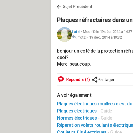
Sujet Précédent
Plaques réfractaires dans un
fotzi
-
Modifié le 19 déc. 2014 à 14:37
fotzi -
19 déc. 2014 à 19:32
bonjour un coté de la protection réfr
quoi?
Merci beaucoup.
Répondre (1)
Partager
A voir également:
Plaques électriques rouillées c'est du
Plaques electriques
- Guide
Normes électriques
- Guide
Réparation volets roulants électriqu
Couleurs fils électriques
- Guide