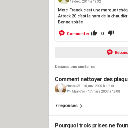
19 déc. 2014 à 19:32
Merci Franck c'est une marque tchèque 
Attack 20 c'est le nom de la chaudièr
Bonne soirée
0
Commenter
Répond
Discussions similaires
Comment nettoyer des plaque
Nanou75
-
10 janv. 2007 à 19:10
Maind'or
-
17 mars 2007 à 18:08
7 réponses
Pourquoi trois prises ne four