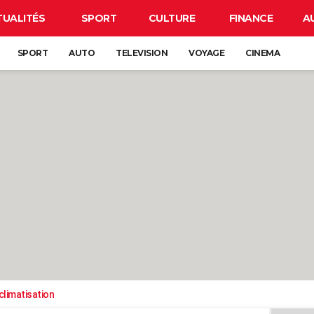
TUALITÉS
SPORT
CULTURE
FINANCE
A
SPORT
AUTO
TELEVISION
VOYAGE
CINEMA
climatisation