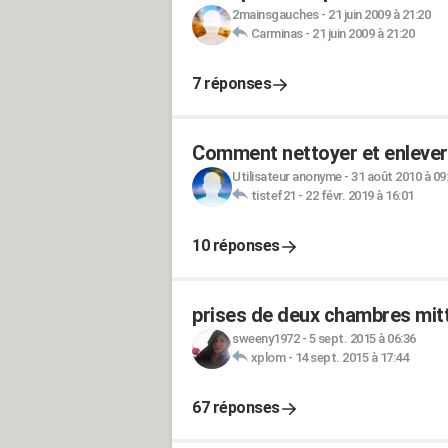
2mainsgauches
-
21 juin 2009 à 21:20
Carminas
-
21 juin 2009 à 21:20
7 réponses
Comment nettoyer et enlever 
Utilisateur anonyme
-
31 août 2010 à 09
tistef21
-
22 févr. 2019 à 16:01
10 réponses
prises de deux chambres mitt
sweeny1972
-
5 sept. 2015 à 06:36
xplom
-
14 sept. 2015 à 17:44
67 réponses