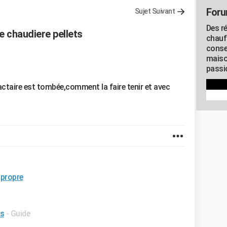
Foru
Sujet Suivant
Des r
e chaudiere pellets
chauf
conse
maiso
passio
actaire est tombée,comment la faire tenir et avec
 propre
es
- Guide