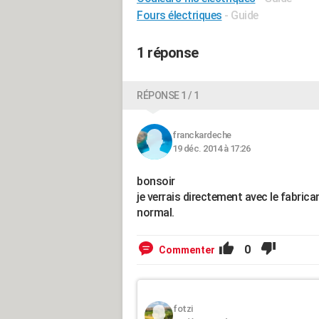
Fours électriques
- Guide
1 réponse
RÉPONSE 1 / 1
franckardeche
19 déc. 2014 à 17:26
bonsoir
je verrais directement avec le fabrican
normal.
0
Commenter
fotzi