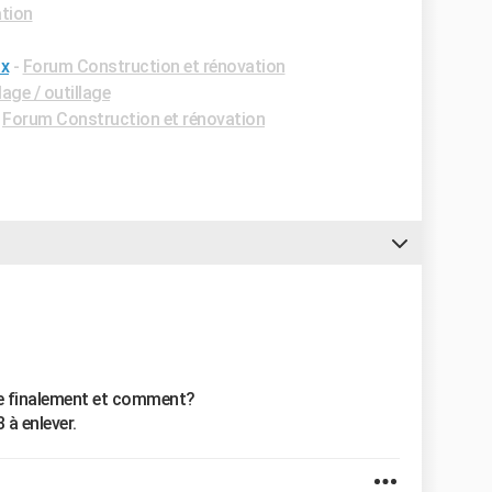
ation
ux
-
Forum Construction et rénovation
age / outillage
-
Forum Construction et rénovation
re finalement et comment?
 à enlever.