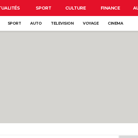
TUALITÉS
SPORT
CULTURE
FINANCE
A
SPORT
AUTO
TELEVISION
VOYAGE
CINEMA