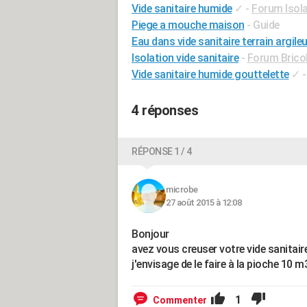
Vide sanitaire humide
✓
-
Forum Isol
Piege a mouche maison
- Guide
Eau dans vide sanitaire terrain argile
Isolation vide sanitaire
-
Forum Bricol
Vide sanitaire humide gouttelette
✓
4 réponses
RÉPONSE 1 / 4
microbe
27 août 2015 à 12:08
Bonjour
avez vous creuser votre vide sanitai
j'envisage de le faire à la pioche 10 m3
1
Commenter