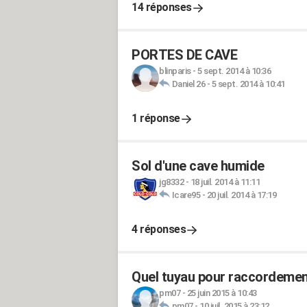
14 réponses
PORTES DE CAVE
blinparis
-
5 sept. 2014 à 10:36
Daniel 26
-
5 sept. 2014 à 10:41
1 réponse
Sol d'une cave humide
jg8332
-
18 juil. 2014 à 11:11
Icare95
-
20 juil. 2014 à 17:19
4 réponses
Quel tuyau pour raccordemen
pm07
-
25 juin 2015 à 10:43
pm07
-
10 juil. 2015 à 23:12