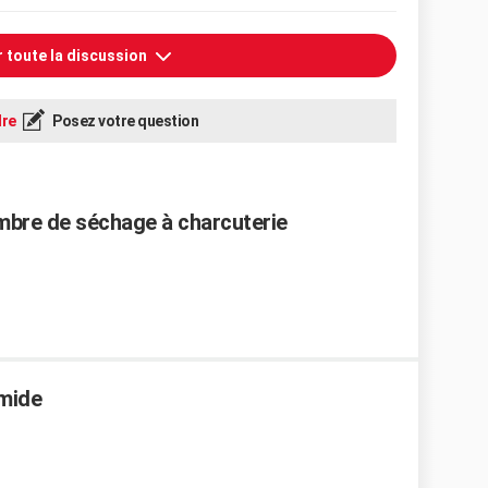
r toute la discussion
re
Posez votre question
mbre de séchage à charcuterie
umide