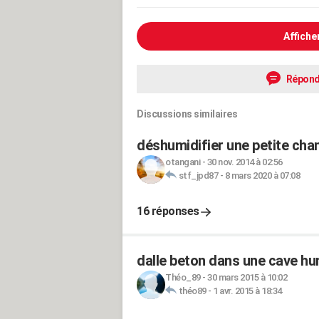
Affiche
Répond
Discussions similaires
déshumidifier une petite cha
otangani
-
30 nov. 2014 à 02:56
stf_jpd87
-
8 mars 2020 à 07:08
16 réponses
dalle beton dans une cave h
Théo_89
-
30 mars 2015 à 10:02
théo89
-
1 avr. 2015 à 18:34