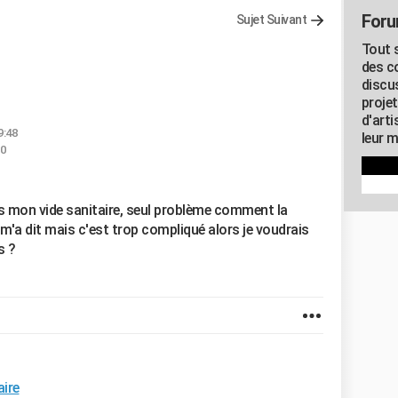
Foru
Sujet Suivant
Tout s
des c
discu
proje
d'art
9:48
leur m
30
us mon vide sanitaire, seul problème comment la
m'a dit mais c'est trop compliqué alors je voudrais
s ?
aire