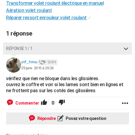
Transformer volet roulant électrique en manuel
City break
Voyage de noces
Climat
Destinations
Voyage nature
Forum
+
PHOTO
Aération volet roulant
Réparer ressort enrouleur volet roulant
✓
GUIDES D'ACHAT
BONS PLANS
1 réponse
CARTE DE VOEUX
RÉPONSE 1 / 1
Carte Bonne année
Carte Pâques
Carte de Noël
Carte Saint-Valentin
Carte d'anniversaire
DICTIONNAIRE
stf_frmu
12 511
Biographies
Expressions
Dictionnaire
Citations
Proverbes
29 janv. 2015 à 20:26
PROGRAMME TV
vérifiez que rien ne bloque dans les glissières.
COPAINS D'AVANT
ouvrez le coffre et voir si les lames sont bien en lignes et
ne frottent pas sur les cotés des glissières
Se connecter
Collèges
Universités
Service militaire
S'inscrire
Lycées
Primaires
Entreprises
Avis de recherche
AVIS DE DÉCÈS
0
Commenter
FORUM
Lifestyle
Sport
Television
Cinema
Bricolage
Culture
Auto
Voyage
Répondre
Posez votre question