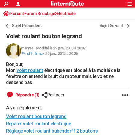
ACTUALITÉS
Forum
Forum Bricolage
Connexion
Electricité
S'inscrire
Rechercher
Société
Education
Villes
Politique
Faits Divers
Monde
+
SPORT
Sujet Précédent
Sujet Suivant
Football
Cyclisme
Forum
Coupe du monde 2026
Tennis
Rugby
CULTURE
Volet roulant bouton legrand
TNT
Cinéma
Musique
Programme TV
Streaming
Sorties cinéma
+
FINANCE
maryse
-
Modifié le 29 janv. 2015 à 20:07
stf_frmu
-
29 janv. 2015 à 20:26
Impôts
Immobilier
Banque
Crédit
Retraite
Epargne
Risques naturels par ville
Assurance
AUTO
Bonjour,
Réserver un essai
Berlines
Forum auto
Essais
Citadines
SUV
+
HIGH-TECH
Mon
volet roulant
électrique est bloqué à la moitié de la
fenêtre on entend le bruit du moteur mais le volet ne
Meilleur smartphone
Ordinateurs
Guide high-tech
Mobiles
Internet
Jeux vidéo
+
BRICOLAGE
descend pas.
Aménagement intérieur
Cuisine
Jardinage
+
Forum
Extérieur
Salle de bains
Rangement
WEEK-END
Répondre (1)
Partager
Escapades
Expositions
Week-end nature
Guides de France
Patrimoine
Musées
+
LIFESTYLE
A voir également:
Volet roulant bouton legrand
Bien-être
Mode
+
Art de vivre
Loisirs
Modes de vie
SANTE
Reparer volet roulant electrique
Guide de la santé
Médicaments
+
Alimentation
Maladies
Sommeil
VOYAGE
Réglage volet roulant bubendorff 2 boutons