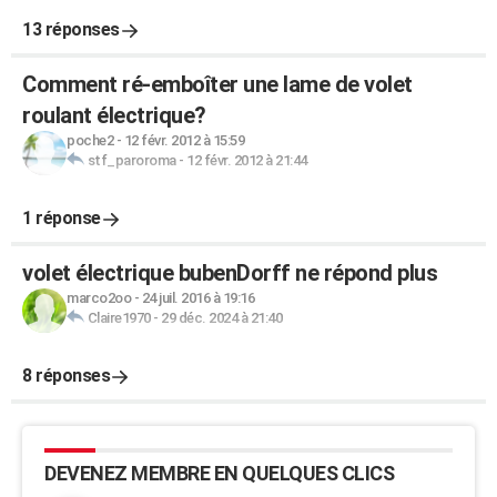
13 réponses
Comment ré-emboîter une lame de volet
roulant électrique?
poche2
-
12 févr. 2012 à 15:59
stf_paroroma
-
12 févr. 2012 à 21:44
1 réponse
volet électrique bubenDorff ne répond plus
marco2oo
-
24 juil. 2016 à 19:16
Claire1970
-
29 déc. 2024 à 21:40
8 réponses
DEVENEZ MEMBRE EN QUELQUES CLICS