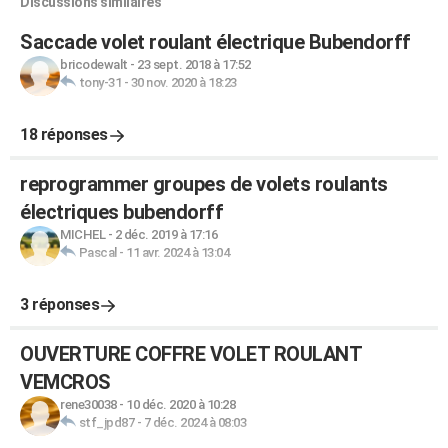
Discussions similaires
Saccade volet roulant électrique Bubendorff
bricodewalt
-
23 sept. 2018 à 17:52
tony-31
-
30 nov. 2020 à 18:23
18 réponses
reprogrammer groupes de volets roulants
électriques bubendorff
MICHEL
-
2 déc. 2019 à 17:16
Pascal
-
11 avr. 2024 à 13:04
3 réponses
OUVERTURE COFFRE VOLET ROULANT
VEMCROS
rene30038
-
10 déc. 2020 à 10:28
stf_jpd87
-
7 déc. 2024 à 08:03