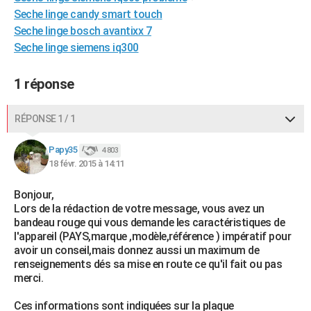
Seche linge candy smart touch
City break
Voyage de noces
Climat
Destinations
Voyage nature
Forum
+
PHOTO
Seche linge bosch avantixx 7
GUIDES D'ACHAT
Seche linge siemens iq300
BONS PLANS
1 réponse
CARTE DE VOEUX
RÉPONSE 1 / 1
Carte Bonne année
Carte Pâques
Carte de Noël
Carte Saint-Valentin
Carte d'anniversaire
DICTIONNAIRE
Papy35
4 803
Biographies
Expressions
Dictionnaire
Citations
Proverbes
PROGRAMME TV
18 févr. 2015 à 14:11
COPAINS D'AVANT
Bonjour,
Lors de la rédaction de votre message, vous avez un
Se connecter
Collèges
Universités
Service militaire
S'inscrire
Lycées
Primaires
Entreprises
Avis de recherche
AVIS DE DÉCÈS
bandeau rouge qui vous demande les caractéristiques de
l'appareil (PAYS,marque ,modèle,référence ) impératif pour
FORUM
avoir un conseil,mais donnez aussi un maximum de
renseignements dés sa mise en route ce qu'il fait ou pas
Lifestyle
Sport
Television
Cinema
Bricolage
Culture
Auto
Voyage
merci.
Ces informations sont indiquées sur la plaque