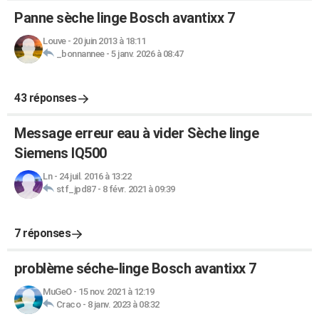
Panne sèche linge Bosch avantixx 7
Louve
-
20 juin 2013 à 18:11
_bonnannee
-
5 janv. 2026 à 08:47
43 réponses
Message erreur eau à vider Sèche linge
Siemens IQ500
Ln
-
24 juil. 2016 à 13:22
stf_jpd87
-
8 févr. 2021 à 09:39
7 réponses
problème séche-linge Bosch avantixx 7
MuGeO
-
15 nov. 2021 à 12:19
Craco
-
8 janv. 2023 à 08:32