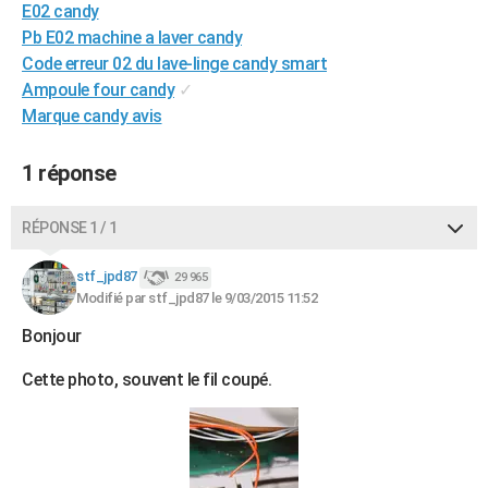
E02 candy
City break
Voyage de noces
Climat
Destinations
Voyage nature
Forum
+
PHOTO
Pb E02 machine a laver candy
Code erreur 02 du lave-linge candy smart
GUIDES D'ACHAT
Ampoule four candy
✓
BONS PLANS
Marque candy avis
CARTE DE VOEUX
1 réponse
Carte Bonne année
Carte Pâques
Carte de Noël
Carte Saint-Valentin
Carte d'anniversaire
DICTIONNAIRE
RÉPONSE 1 / 1
Biographies
Expressions
Dictionnaire
Citations
Proverbes
PROGRAMME TV
stf_jpd87
29 965
COPAINS D'AVANT
Modifié par stf_jpd87 le 9/03/2015 11:52
Se connecter
Collèges
Universités
Service militaire
S'inscrire
Lycées
Primaires
Entreprises
Avis de recherche
Bonjour
AVIS DE DÉCÈS
Cette photo, souvent le fil coupé.
FORUM
Lifestyle
Sport
Television
Cinema
Bricolage
Culture
Auto
Voyage