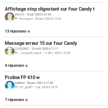
Affichage stop clignotant sur four Candy t
Vero13
-
10 juil. 2020 à 21:44
Georgiana
-
25 janv. 2024 à 12:26
13 réponses
Message erreur 15 sur four Candy
CLODORIZ
-
13 août 2020 à 11:17
_LeopardJoyeux
-
11 déc. 2025 à 13:43
4 réponses
Proline FP 610 w
Gaillard
-
28 janv. 2021 à 17:48
stf_jpd87
-
1 juil. 2024 à 18:15
7 réponses