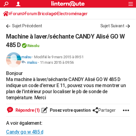
ACTUALITÉS
Forum
Forum Bricolage
Connexion
Electroménager
S'inscrire
Rechercher
Société
Education
Villes
Politique
Faits Divers
Monde
+
SPORT
Sujet Précédent
Sujet Suivant
Football
Cyclisme
Forum
Coupe du monde 2026
Tennis
Rugby
CULTURE
Machine à laver/séchante CANDY Alisé GO W
TNT
Cinéma
Musique
Programme TV
Streaming
Sorties cinéma
+
485 D
FINANCE
Résolu
Impôts
Immobilier
Banque
Crédit
Retraite
Epargne
Risques naturels par ville
Assurance
AUTO
malsu
-
Modifié le 9 mars 2015 à 09:51
malsu
-
11 mars 2015 à 09:56
Réserver un essai
Berlines
Forum auto
Essais
Citadines
SUV
+
HIGH-TECH
Bonjour
Ma machine à laver/séchante CANDY Alisé GO W 485 D
Meilleur smartphone
Ordinateurs
Guide high-tech
Mobiles
Internet
Jeux vidéo
+
BRICOLAGE
indique un code d'erreur E 11, pouvez vous me montrer un
plan de l'intérieur pour localiser le pb de sonde de
Aménagement intérieur
Cuisine
Jardinage
+
Forum
Extérieur
Salle de bains
Rangement
WEEK-END
température. Merci
Escapades
Expositions
Week-end nature
Guides de France
Patrimoine
Musées
+
LIFESTYLE
Répondre (1)
Posez votre question
Partager
Bien-être
Mode
+
Art de vivre
Loisirs
Modes de vie
SANTE
A voir également:
Guide de la santé
Médicaments
+
Alimentation
Maladies
Sommeil
VOYAGE
Candy go w 485 d