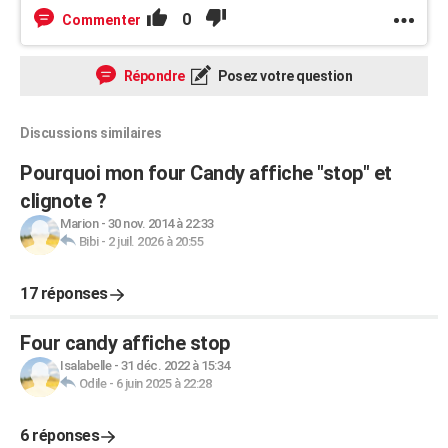
0
Commenter
Répondre
Posez votre question
Discussions similaires
Pourquoi mon four Candy affiche "stop" et
clignote ?
Marion
-
30 nov. 2014 à 22:33
Bibi
-
2 juil. 2026 à 20:55
17 réponses
Four candy affiche stop
Isalabelle
-
31 déc. 2022 à 15:34
Odile
-
6 juin 2025 à 22:28
6 réponses