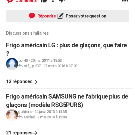
0
Commenter
Répondre
Posez votre question
Discussions similaires
Frigo américain LG : plus de glaçons, que faire
?
tof40
-
20 mai 2011 à 18:53
stf_jpd87
-
17 mars 2016 à 07:20
13 réponses
Frigo américain SAMSUNG ne fabrique plus de
glaçons (modèle RSG5PURS)
guilders
-
14 janv. 2013 à 14:35
Michel
-
7 mai 2018 à 12:08
21 réponses