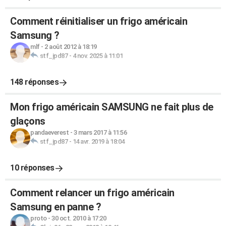
Comment réinitialiser un frigo américain
Samsung ?
mlf
-
2 août 2012 à 18:19
stf_jpd87
-
4 nov. 2025 à 11:01
148 réponses
Mon frigo américain SAMSUNG ne fait plus de
glaçons
pandaeverest
-
3 mars 2017 à 11:56
stf_jpd87
-
14 avr. 2019 à 18:04
10 réponses
Comment relancer un frigo américain
Samsung en panne ?
proto
-
30 oct. 2010 à 17:20