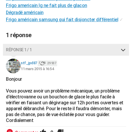
Frigo americain lg ne fait plus de glacon
City break
Voyage de noces
Climat
Destinations
Voyage nature
Forum
+
PHOTO
Dégradé américain
GUIDES D'ACHAT
Frigo américain samsung qui fait disjoncter différentiel
✓
BONS PLANS
1 réponse
CARTE DE VOEUX
RÉPONSE 1 / 1
Carte Bonne année
Carte Pâques
Carte de Noël
Carte Saint-Valentin
Carte d'anniversaire
DICTIONNAIRE
stf_jpd87
29 937
Biographies
Expressions
Dictionnaire
Citations
Proverbes
PROGRAMME TV
11 mars 2015 à 16:54
COPAINS D'AVANT
Bonjour
Se connecter
Collèges
Universités
Service militaire
S'inscrire
Lycées
Primaires
Entreprises
Avis de recherche
Vous pouvez avoir un problème mécanique, un problème
AVIS DE DÉCÈS
d'électrovanne ou un bouchon de glace le plus facile à
vérifier en faisant un dégivrage sur 12h portes ouvertes et
FORUM
appareil débranché. Pour le reste il faudra démonter, mais
Lifestyle
Sport
Television
Cinema
Bricolage
Culture
Auto
Voyage
pas de chance, pas de vue éclatée pour vous guider.
Cordialement