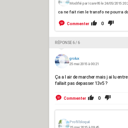
Modifié par Icare95 le 24/05/2015 20:
ca ne fait rien le transfo ne pourra 
0
Commenter
RÉPONSE 6 / 6
grolux
25 mai 2015 à 00:21
Ça a l air de marcher mais j ai lu ent
fallait pas depasser 13v5 ?
0
Commenter
Profil bloqué
25 mai 2015 à 09:45