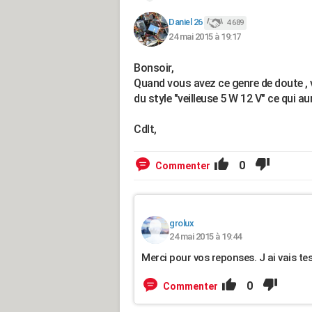
Daniel 26
4 689
24 mai 2015 à 19:17
Bonsoir,
Quand vous avez ce genre de doute , v
du style "veilleuse 5 W 12 V" ce qui au
Cdlt,
0
Commenter
grolux
24 mai 2015 à 19:44
Merci pour vos reponses. J ai vais tes
0
Commenter