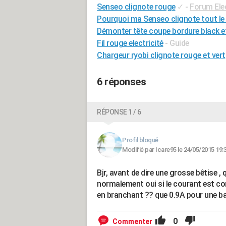
Senseo clignote rouge
✓
-
Forum Ele
Pourquoi ma Senseo clignote tout le
Démonter tête coupe bordure black e
Fil rouge electricité
- Guide
Chargeur ryobi clignote rouge et vert
6 réponses
RÉPONSE 1 / 6
Profil bloqué
Modifié par Icare95 le 24/05/2015 19:
Bjr, avant de dire une grosse bêtise ,
normalement oui si le courant est cont
en branchant ?? que 0.9A pour une ba
0
Commenter