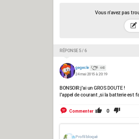
Vous n’avez pas tro
RÉPONSE 5 / 6
gegecle
440
24 mai 2015 à 20:19
BONSOIR:j'ai un GROS DOUTE !
l'appel de courant ,si la batterie est fai
0
Commenter
Profil bloqué