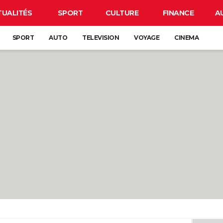
TUALITÉS
SPORT
CULTURE
FINANCE
A
SPORT
AUTO
TELEVISION
VOYAGE
CINEMA