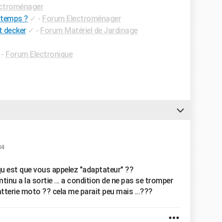
ctroménager
 temps ?
✓
-
Forum Electroménager
t decker
✓
-
Forum Matériel de Jardinage
-
Forum Electronique
34
 qu est que vous appelez "adaptateur" ??
inu a la sortie ... a condition de ne pas se tromper
tterie moto ?? cela me parait peu mais ...???