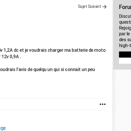
Foru
Sujet Suivant
Discu
quest
Rejoi
par l
des su
high-
5v 1,2A dc et je voudrais charger ma batterie de moto
 12v 0,9A .
voudrais l'avis de quelqu un qui si connait un peu
uge