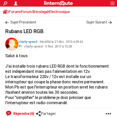
ACTUALITÉS
Forum
Forum Bricolage
Connexion
Electronique
S'inscrire
Rechercher
Société
Education
Villes
Politique
Faits Divers
Monde
+
SPORT
Sujet Précédent
Sujet Suivant
Football
Cyclisme
Forum
Coupe du monde 2026
Tennis
Rugby
CULTURE
Rubans LED RGB
TNT
Cinéma
Musique
Programme TV
Streaming
Sorties cinéma
+
FINANCE
charly-speed
-
Modifié le 21 déc. 2015 à 09:42
charly-speed -
5 févr. 2017 à 15:28
Impôts
Immobilier
Banque
Crédit
Retraite
Epargne
Risques naturels par ville
Assurance
AUTO
Salut à tous
Réserver un essai
Berlines
Forum auto
Essais
Citadines
SUV
+
HIGH-TECH
J'ai installe trois rubans LED RGB dont le fonctionnement
Meilleur smartphone
Ordinateurs
Guide high-tech
Mobiles
Internet
Jeux vidéo
+
BRICOLAGE
est independant mais pas l'alimentation en 12v.
Le transformateur 220v / 12v est installe sur un
Aménagement intérieur
Cuisine
Jardinage
+
Forum
Extérieur
Salle de bains
Rangement
WEEK-END
interrupteur qui coupe la phase donc neutre permanent.
Mon Pb est que l'interrupteur en position arret les rubans
Escapades
Expositions
Week-end nature
Guides de France
Patrimoine
Musées
+
LIFESTYLE
flashent environ toutes les 30 secondes.
Pour "simplifier" le problème je dois préciser que
Bien-être
Mode
+
Art de vivre
Loisirs
Modes de vie
SANTE
l'interrupteur est radio commandé.
Guide de la santé
Médicaments
+
Alimentation
Maladies
Sommeil
VOYAGE
Répondre (6)
Partager