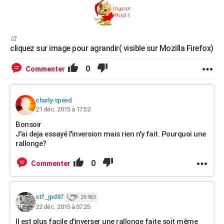
cliquez sur image pour agrandir( visible sur Mozilla Firefox)
0
Commenter
charly-speed
21 déc. 2015 à 17:52
Bonsoir
J'ai deja essayé l'inversion mais rien n'y fait. Pourquoi une
rallonge?
0
Commenter
stf_jpd87
29 963
22 déc. 2015 à 07:25
Il est plus facile d'inverser une rallonge faite soit même