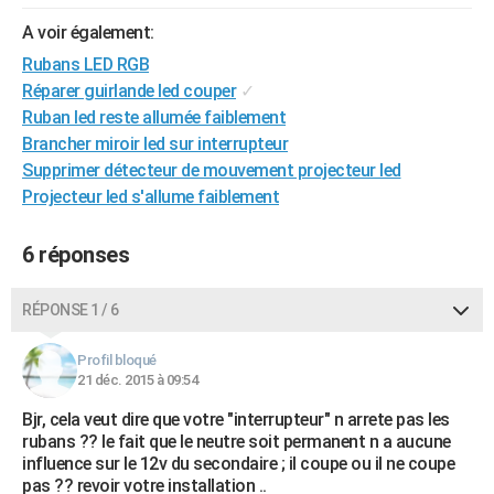
City break
Voyage de noces
Climat
Destinations
Voyage nature
Forum
+
PHOTO
A voir également:
Rubans LED RGB
GUIDES D'ACHAT
Réparer guirlande led couper
✓
BONS PLANS
Ruban led reste allumée faiblement
Brancher miroir led sur interrupteur
CARTE DE VOEUX
Supprimer détecteur de mouvement projecteur led
Projecteur led s'allume faiblement
Carte Bonne année
Carte Pâques
Carte de Noël
Carte Saint-Valentin
Carte d'anniversaire
DICTIONNAIRE
Biographies
Expressions
Dictionnaire
Citations
Proverbes
PROGRAMME TV
6 réponses
COPAINS D'AVANT
RÉPONSE 1 / 6
Se connecter
Collèges
Universités
Service militaire
S'inscrire
Lycées
Primaires
Entreprises
Avis de recherche
AVIS DE DÉCÈS
Profil bloqué
21 déc. 2015 à 09:54
FORUM
Bjr, cela veut dire que votre "interrupteur" n arrete pas les
Lifestyle
Sport
Television
Cinema
Bricolage
Culture
Auto
Voyage
rubans ?? le fait que le neutre soit permanent n a aucune
influence sur le 12v du secondaire ; il coupe ou il ne coupe
pas ?? revoir votre installation ..