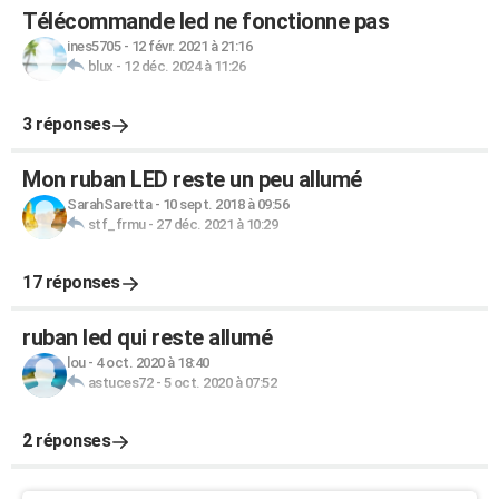
Télécommande led ne fonctionne pas
ines5705
-
12 févr. 2021 à 21:16
blux
-
12 déc. 2024 à 11:26
3 réponses
Mon ruban LED reste un peu allumé
SarahSaretta
-
10 sept. 2018 à 09:56
stf_frmu
-
27 déc. 2021 à 10:29
17 réponses
ruban led qui reste allumé
lou
-
4 oct. 2020 à 18:40
astuces72
-
5 oct. 2020 à 07:52
2 réponses