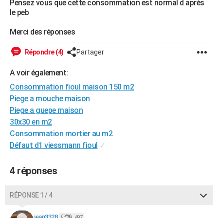
Pensez vous que cette consommation est normal d après
City break
Voyage de noces
Climat
Destinations
Voyage nature
Forum
+
le peb
PHOTO
Merci des réponses
GUIDES D'ACHAT
BONS PLANS
Répondre (4)
Partager
CARTE DE VOEUX
A voir également:
Consommation fioul maison 150 m2
Carte Bonne année
Carte Pâques
Carte de Noël
Carte Saint-Valentin
Carte d'anniversaire
DICTIONNAIRE
Piege a mouche maison
Biographies
Expressions
Dictionnaire
Citations
Proverbes
Piege a guepe maison
PROGRAMME TV
30x30 en m2
COPAINS D'AVANT
Consommation mortier au m2
Défaut d1 viessmann fioul
✓
Se connecter
Collèges
Universités
Service militaire
S'inscrire
Lycées
Primaires
Entreprises
Avis de recherche
AVIS DE DÉCÈS
4 réponses
FORUM
Lifestyle
Sport
Television
Cinema
Bricolage
Culture
Auto
Voyage
RÉPONSE 1 / 4
jean3328
497