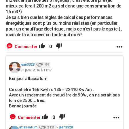
m2 est la surface des 3 façades , c'est encore pire (au
mieux ça ferait 200 m2 au sol donc une consommation de
15 m3 !)
Je sais bien que les règles de calcul des performances
énergétiques sont plus ou moins réalistes (en particulier
pour un chauffage électrique , mais ce n'est pas le cas ici) ,
mais de là à trouver un facteur 4 ou 6 !
0
Commenter
jean3328
497
31 janv. 2016 à 11:17
Bonjour atlassaturn
Ce doit étre 166 Kw/h x 135 = 22410 Kw /an .
Avec un rendement de chaudière de 90% , on ne serait pas
loin de 2500 Litres.
Bonne journée
0
Commenter
atlassaturn
>
jean3328
2 121