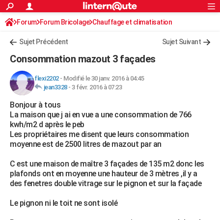
ACTUALITÉS
Forum
Forum Bricolage
Connexion
Chauffage et climatisation
S'inscrire
Rechercher
Société
Education
Villes
Politique
Faits Divers
Monde
+
SPORT
Sujet Précédent
Sujet Suivant
Football
Cyclisme
Forum
Coupe du monde 2026
Tennis
Rugby
CULTURE
Consommation mazout 3 façades
TNT
Cinéma
Musique
Programme TV
Streaming
Sorties cinéma
+
FINANCE
flexi2202
-
Modifié le 30 janv. 2016 à 04:45
jean3328
-
3 févr. 2016 à 07:23
Impôts
Immobilier
Banque
Crédit
Retraite
Epargne
Risques naturels par ville
Assurance
AUTO
Bonjour à tous
Réserver un essai
Berlines
Forum auto
Essais
Citadines
SUV
+
HIGH-TECH
La maison que j ai en vue a une consommation de 766
kwh/m2 d après le peb
Meilleur smartphone
Ordinateurs
Guide high-tech
Mobiles
Internet
Jeux vidéo
+
BRICOLAGE
Les propriétaires me disent que leurs consommation
moyenne est de 2500 litres de mazout par an
Aménagement intérieur
Cuisine
Jardinage
+
Forum
Extérieur
Salle de bains
Rangement
WEEK-END
C est une maison de maître 3 façades de 135 m2 donc les
Escapades
Expositions
Week-end nature
Guides de France
Patrimoine
Musées
+
LIFESTYLE
plafonds ont en moyenne une hauteur de 3 mètres ,il y a
des fenetres double vitrage sur le pignon et sur la façade
Bien-être
Mode
+
Art de vivre
Loisirs
Modes de vie
SANTE
Le pignon ni le toit ne sont isolé
Guide de la santé
Médicaments
+
Alimentation
Maladies
Sommeil
VOYAGE