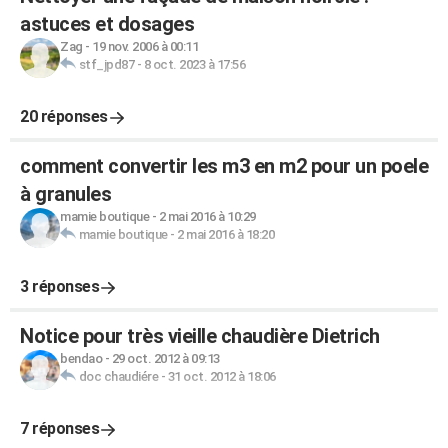
astuces et dosages
Zag
-
19 nov. 2006 à 00:11
stf_jpd87
-
8 oct. 2023 à 17:56
20 réponses
comment convertir les m3 en m2 pour un poele
à granules
mamie boutique
-
2 mai 2016 à 10:29
mamie boutique
-
2 mai 2016 à 18:20
3 réponses
Notice pour très vieille chaudière Dietrich
bendao
-
29 oct. 2012 à 09:13
doc chaudiére
-
31 oct. 2012 à 18:06
7 réponses