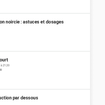
n noircie : astuces et dosages
ourt
à 21:20
48
duction par dessous