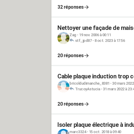
32 réponses
Nettoyer une façade de maiso
Zag
-
19 nov. 2006 à 00:11
stf_jpd87
-
8 oct. 2023 à 17:56
20 réponses
Cable plaque induction trop c
bricoldudimanche_8381
-
30 mars 2022 
TrucoyAstucia
-
31 mars 2022 à 23:
20 réponses
Isoler plaque électrique à in
marc3324
-
15 oct. 2018 à 09:40