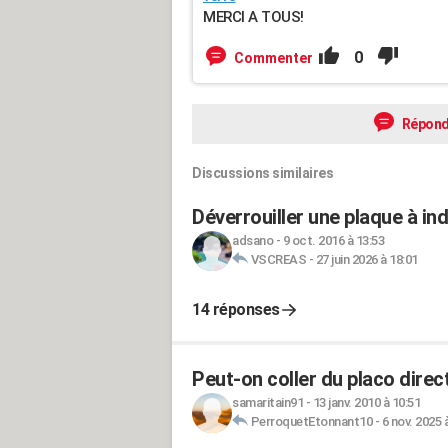
MERCI A TOUS!
0
Commenter
Répond
Discussions similaires
Déverrouiller une plaque à in
adsano
-
9 oct. 2016 à 13:53
VSCREAS
-
27 juin 2026 à 18:01
14 réponses
Peut-on coller du placo direc
samaritain91
-
13 janv. 2010 à 10:51
PerroquetEtonnant10
-
6 nov. 2025 