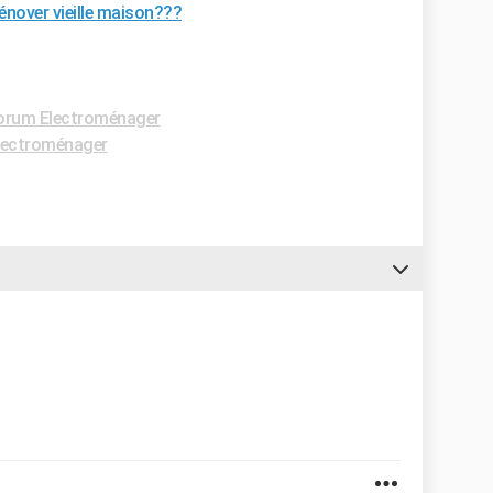
énover vieille maison???
orum Electroménager
lectroménager