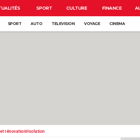
TUALITÉS
SPORT
CULTURE
FINANCE
A
SPORT
AUTO
TELEVISION
VOYAGE
CINEMA
et rénovation
Isolation