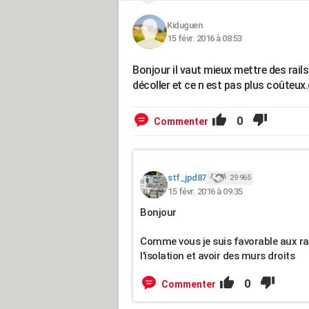
Kiduguen
15 févr. 2016 à 08:53
Bonjour il vaut mieux mettre des rail
décoller et ce n est pas plus coûteux.
0
Commenter
stf_jpd87
29 965
15 févr. 2016 à 09:35
Bonjour
Comme vous je suis favorable aux rai
l'isolation et avoir des murs droits
0
Commenter