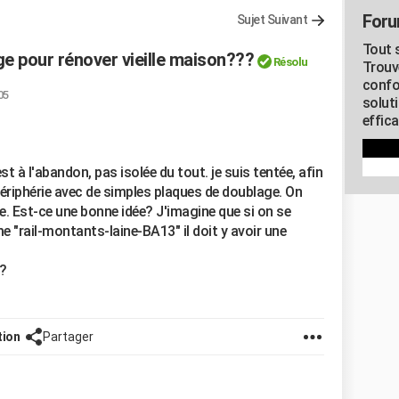
Foru
Sujet Suivant
Tout s
e pour rénover vieille maison???
Résolu
Trouv
confo
05
soluti
effica
est à l'abandon, pas isolée du tout. je suis tentée, afin
ériphérie avec de simples plaques de doublage. On
se. Est-ce une bonne idée? J'imagine que si on se
e "rail-montants-laine-BA13" il doit y avoir une
e?
tion
Partager