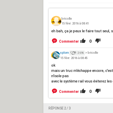
bricolle
15 févr. 2016 à 08:41
eh bah, ça je peux le faire tout seul, s
0
Commenter
xplom
>
bricolle
2 696
15 févr. 2016 à 08:45
ok
mais un truc m’échappe encore, c'est 
n'isole pas
avec le système rail vous éviterez les
0
Commenter
RÉPONSE 2 / 3