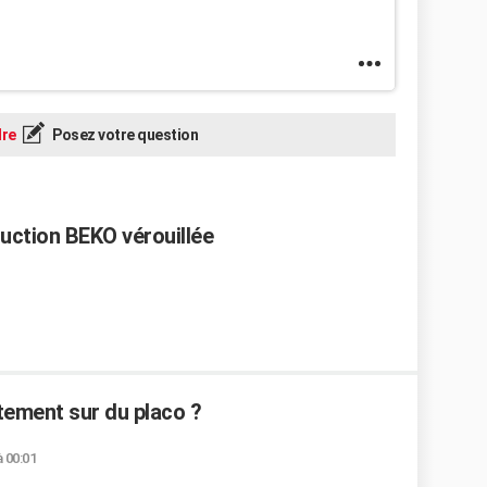
re
Posez votre question
duction BEKO vérouillée
tement sur du placo ?
à 00:01