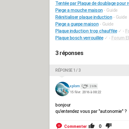
Tentée par Plaque de doublage pour r
Piege a mouche maison
- Guide
Réinitialiser plaque induction
- Guide
Piege a guepe maison
- Guide
Plaque induction trop chauffée
✓
-
F
Plaque bosch verrouillée
✓
-
Forum E
3 réponses
RÉPONSE 1 / 3
xplom
2 696
15 févr. 2016 à 08:22
bonjour
qu’entendez vous par "autonomie" ?
0
Commenter