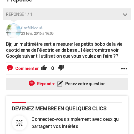
City break
Voyage de noces
Climat
Destinations
Voyage nature
Forum
+
PHOTO
RÉPONSE 1 / 1
GUIDES D'ACHAT
Profil bloqué
BONS PLANS
23 févr. 2016 à 16:05
CARTE DE VOEUX
Bjr, un multimètre sert a mesurer les petits bobo de la vie
quotidienne de l'électricien de base .. l électromètre voir
Carte Bonne année
Carte Pâques
Carte de Noël
Carte Saint-Valentin
Carte d'anniversaire
DICTIONNAIRE
Google suivant l utilisation que vous voulez en faire ??
Biographies
Expressions
Dictionnaire
Citations
Proverbes
PROGRAMME TV
0
Commenter
COPAINS D'AVANT
Répondre
Posez votre question
Se connecter
Collèges
Universités
Service militaire
S'inscrire
Lycées
Primaires
Entreprises
Avis de recherche
AVIS DE DÉCÈS
FORUM
DEVENEZ MEMBRE EN QUELQUES CLICS
Lifestyle
Sport
Television
Cinema
Bricolage
Culture
Auto
Voyage
Connectez-vous simplement avec ceux qui
partagent vos intérêts