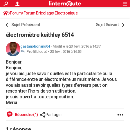
ACTUALITÉS
Forum
Forum Bricolage
Connexion
Electronique
S'inscrire
Rechercher
Société
Education
Villes
Politique
Faits Divers
Monde
+
SPORT
Sujet Précédent
Sujet Suivant
Football
Cyclisme
Forum
Coupe du monde 2026
Tennis
Rugby
CULTURE
électromètre keithley 6514
TNT
Cinéma
Musique
Programme TV
Streaming
Sorties cinéma
+
FINANCE
gaetanobonano04
-
Modifié le 23 févr. 2016 à 14:37
Profil bloqué -
23 févr. 2016 à 16:05
Impôts
Immobilier
Banque
Crédit
Retraite
Epargne
Risques naturels par ville
Assurance
AUTO
Bonjour,
Réserver un essai
Berlines
Forum auto
Essais
Citadines
SUV
+
HIGH-TECH
Bonjour,
je voulais juste savoir quelles est la particularité ou la
Meilleur smartphone
Ordinateurs
Guide high-tech
Mobiles
Internet
Jeux vidéo
+
BRICOLAGE
différence entre un électromètre un multimètre. Je vous
voulais aussi savoir quelles types d'erreurs peut on
Aménagement intérieur
Cuisine
Jardinage
+
Forum
Extérieur
Salle de bains
Rangement
WEEK-END
rencontrer l'hors de son utilisation.
je suis ouvert a toute proposition.
Escapades
Expositions
Week-end nature
Guides de France
Patrimoine
Musées
+
LIFESTYLE
Merci
Bien-être
Mode
+
Art de vivre
Loisirs
Modes de vie
SANTE
Répondre (1)
Partager
Guide de la santé
Médicaments
+
Alimentation
Maladies
Sommeil
VOYAGE
1 réponse