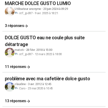
MARCHE DOLCE GUSTO LUMIO
Utilisateur anonyme
-
20 juin 2024 à 09:29
stf_jpd87
-
9 avr. 2025 à 18:21
3 réponses
DOLCE GUSTO eau ne coule plus suite
détartrage
matoti
-
28 févr. 2018 à 15:00
stf_jpd87
-
12 mars 2022 à 18:00
11 réponses
problème avec ma cafetière dolce gusto
claudine
-
3 avr. 2012 à 12:45
Caro
-
23 mai 2020 à 10:45
13 réponses