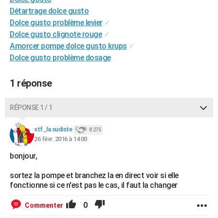
City break
Voyage de noces
Climat
Destinations
Voyage nature
Forum
+
Détartrage dolce gusto
PHOTO
Dolce gusto problème levier
✓
GUIDES D'ACHAT
Dolce gusto clignote rouge
✓
Amorcer pompe dolce gusto krups
✓
BONS PLANS
Dolce gusto problème dosage
CARTE DE VOEUX
1 réponse
Carte Bonne année
Carte Pâques
Carte de Noël
Carte Saint-Valentin
Carte d'anniversaire
DICTIONNAIRE
RÉPONSE 1 / 1
Biographies
Expressions
Dictionnaire
Citations
Proverbes
PROGRAMME TV
stf_la sudiste
COPAINS D'AVANT
8 275
26 févr. 2016 à 14:00
Se connecter
Collèges
Universités
Service militaire
S'inscrire
Lycées
Primaires
Entreprises
Avis de recherche
AVIS DE DÉCÈS
bonjour,
FORUM
sortez la pompe et branchez la en direct voir si elle
fonctionne si ce n'est pas le cas, il faut la changer
Lifestyle
Sport
Television
Cinema
Bricolage
Culture
Auto
Voyage
0
Commenter