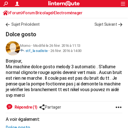
ACTUALITÉS
Forum
Forum Bricolage
Connexion
Electroménager
S'inscrire
Rechercher
Société
Education
Villes
Politique
Faits Divers
Monde
+
SPORT
Sujet Précédent
Sujet Suivant
Football
Cyclisme
Forum
Coupe du monde 2026
Tennis
Rugby
CULTURE
Dolce gosto
TNT
Cinéma
Musique
Programme TV
Streaming
Sorties cinéma
+
FINANCE
Momo
-
Modifié le 26 févr. 2016 à 11:13
stf_la sudiste
-
26 févr. 2016 à 14:00
Impôts
Immobilier
Banque
Crédit
Retraite
Epargne
Risques naturels par ville
Assurance
AUTO
Bonjour,
Réserver un essai
Berlines
Forum auto
Essais
Citadines
SUV
+
HIGH-TECH
Ma machine dolce gosto melody 3 automatic . S'allume
normal clignote rouge après devenir vert mais . Aucun bruit
Meilleur smartphone
Ordinateurs
Guide high-tech
Mobiles
Internet
Jeux vidéo
+
BRICOLAGE
est rien ne marche . Il coule pas est pas du bruit du tt . Je
pense que la pompe foctionne pas j ai demonte la machine
Aménagement intérieur
Cuisine
Jardinage
+
Forum
Extérieur
Salle de bains
Rangement
WEEK-END
je vérifier les branchement tt est nikel vous pouvez m aidé
svp merci
Escapades
Expositions
Week-end nature
Guides de France
Patrimoine
Musées
+
LIFESTYLE
Répondre (1)
Partager
Bien-être
Mode
+
Art de vivre
Loisirs
Modes de vie
SANTE
A voir également:
Guide de la santé
Médicaments
+
Alimentation
Maladies
Sommeil
VOYAGE
Dolce gosto