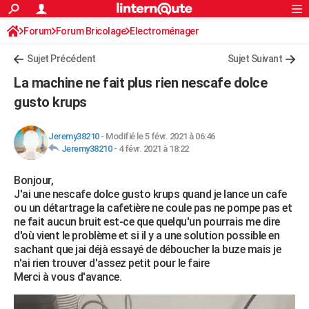
ACTUALITÉS
Forum
Forum Bricolage
Connexion
Electroménager
S'inscrire
Rechercher
Société
Education
Villes
Politique
Faits Divers
Monde
+
SPORT
Sujet Précédent
Sujet Suivant
Football
Cyclisme
Forum
Coupe du monde 2026
Tennis
Rugby
CULTURE
La machine ne fait plus rien nescafe dolce
TNT
Cinéma
Musique
Programme TV
Streaming
Sorties cinéma
+
gusto krups
FINANCE
Impôts
Immobilier
Banque
Crédit
Retraite
Epargne
Risques naturels par ville
Assurance
AUTO
Jeremy38210
-
Modifié le 5 févr. 2021 à 06:46
Jeremy38210
-
4 févr. 2021 à 18:22
Réserver un essai
Berlines
Forum auto
Essais
Citadines
SUV
+
HIGH-TECH
Bonjour,
Meilleur smartphone
Ordinateurs
Guide high-tech
Mobiles
Internet
Jeux vidéo
+
BRICOLAGE
J'ai une nescafe dolce gusto krups quand je lance un cafe
ou un détartrage la cafetière ne coule pas ne pompe pas et
Aménagement intérieur
Cuisine
Jardinage
+
Forum
Extérieur
Salle de bains
Rangement
WEEK-END
ne fait aucun bruit est-ce que quelqu'un pourrais me dire
d'où vient le problème et si il y a une solution possible en
Escapades
Expositions
Week-end nature
Guides de France
Patrimoine
Musées
+
LIFESTYLE
sachant que jai déjà essayé de déboucher la buze mais je
n'ai rien trouver d'assez petit pour le faire
Bien-être
Mode
+
Art de vivre
Loisirs
Modes de vie
SANTE
Merci à vous d'avance.
Guide de la santé
Médicaments
+
Alimentation
Maladies
Sommeil
VOYAGE