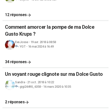
12 réponses
Comment amorcer la pompe de ma Dolce
Gusto Krups ?
EveJosse
-
19 avr. 2018 à 08:58
YGT
-
16 mai 2024 à 16:49
34 réponses
Un voyant rouge clignote sur ma Dolce Gusto
Sandra
-
21 oct. 2018 à 10:22
gigi24490_6358
-
16 mars 2020 à 10:35
2 réponses