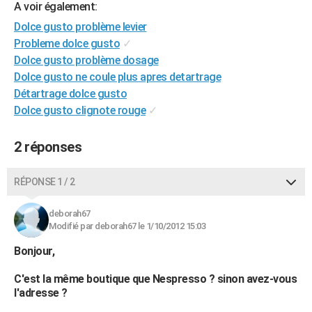
A voir également:
City break
Voyage de noces
Climat
Destinations
Voyage nature
Forum
+
PHOTO
Dolce gusto problème levier
Probleme dolce gusto
✓
GUIDES D'ACHAT
Dolce gusto problème dosage
BONS PLANS
Dolce gusto ne coule plus apres detartrage
Détartrage dolce gusto
CARTE DE VOEUX
Dolce gusto clignote rouge
✓
Carte Bonne année
Carte Pâques
Carte de Noël
Carte Saint-Valentin
Carte d'anniversaire
DICTIONNAIRE
2 réponses
Biographies
Expressions
Dictionnaire
Citations
Proverbes
PROGRAMME TV
RÉPONSE 1 / 2
COPAINS D'AVANT
Se connecter
Collèges
Universités
Service militaire
S'inscrire
Lycées
Primaires
Entreprises
Avis de recherche
deborah67
AVIS DE DÉCÈS
Modifié par deborah67 le 1/10/2012 15:03
FORUM
Bonjour,
Lifestyle
Sport
Television
Cinema
Bricolage
Culture
Auto
Voyage
C'est la même boutique que Nespresso ? sinon avez-vous
l'adresse ?