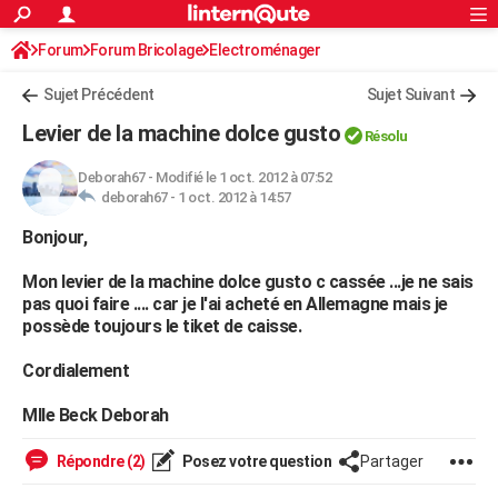
ACTUALITÉS
Forum
Forum Bricolage
Connexion
Electroménager
S'inscrire
Rechercher
Société
Education
Villes
Politique
Faits Divers
Monde
+
SPORT
Sujet Précédent
Sujet Suivant
Football
Cyclisme
Forum
Coupe du monde 2026
Tennis
Rugby
CULTURE
Levier de la machine dolce gusto
Résolu
TNT
Cinéma
Musique
Programme TV
Streaming
Sorties cinéma
+
FINANCE
Deborah67
-
Modifié le 1 oct. 2012 à 07:52
deborah67 -
1 oct. 2012 à 14:57
Impôts
Immobilier
Banque
Crédit
Retraite
Epargne
Risques naturels par ville
Assurance
AUTO
Bonjour,
Réserver un essai
Berlines
Forum auto
Essais
Citadines
SUV
+
HIGH-TECH
Mon levier de la machine dolce gusto c cassée ...je ne sais
Meilleur smartphone
Ordinateurs
Guide high-tech
Mobiles
Internet
Jeux vidéo
+
BRICOLAGE
pas quoi faire .... car je l'ai acheté en Allemagne mais je
possède toujours le tiket de caisse.
Aménagement intérieur
Cuisine
Jardinage
+
Forum
Extérieur
Salle de bains
Rangement
WEEK-END
Cordialement
Escapades
Expositions
Week-end nature
Guides de France
Patrimoine
Musées
+
LIFESTYLE
Mlle Beck Deborah
Bien-être
Mode
+
Art de vivre
Loisirs
Modes de vie
SANTE
Répondre (2)
Posez votre question
Partager
Guide de la santé
Médicaments
+
Alimentation
Maladies
Sommeil
VOYAGE