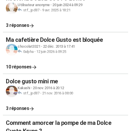
Utilisateur anonyme
-
20 juin 2024 à 09:29
stf_jpd87
-
9 avr. 2025 à 18:21
3 réponses
Ma cafetière Dolce Gusto est bloquée
chocolat3321
-
22 déc. 2013 à 17:41
0alpha
-
12 juin 2026 à 09:25
10 réponses
Dolce gusto mini me
Kakashi
-
20 nov. 2016 à 20:12
stf_jpd87
-
21 nov. 2016 à 08:00
3 réponses
Comment amorcer la pompe de ma Dolce