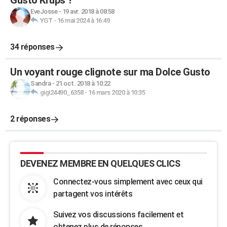
Gusto Krups ?
EveJosse
-
19 avr. 2018 à 08:58
YGT
-
16 mai 2024 à 16:49
34 réponses
Un voyant rouge clignote sur ma Dolce Gusto
Sandra
-
21 oct. 2018 à 10:22
gigi24490_6358
-
16 mars 2020 à 10:35
2 réponses
DEVENEZ MEMBRE EN QUELQUES CLICS
Connectez-vous simplement avec ceux qui
partagent vos intérêts
Suivez vos discussions facilement et
obtenez plus de réponses