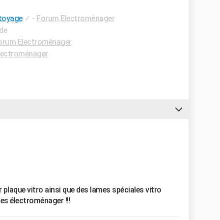
ttoyage
✓
-
Forum Electroménager
ide
orum Electroménager
lectroménager
 plaque vitro ainsi que des lames spéciales vitro
es électroménager !!!