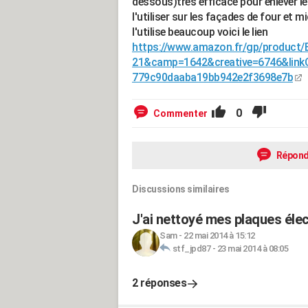
dessous)très efficace pour enlever le
l'utiliser sur les façades de four et m
l'utilise beaucoup voici le lien
https://www.amazon.fr/gp/product/
21&camp=1642&creative=6746&link
779c90daaba19bb942e2f3698e7b
0
Commenter
Répond
Discussions similaires
J'ai nettoyé mes plaques élec
Sam
-
22 mai 2014 à 15:12
stf_jpd87
-
23 mai 2014 à 08:05
2 réponses