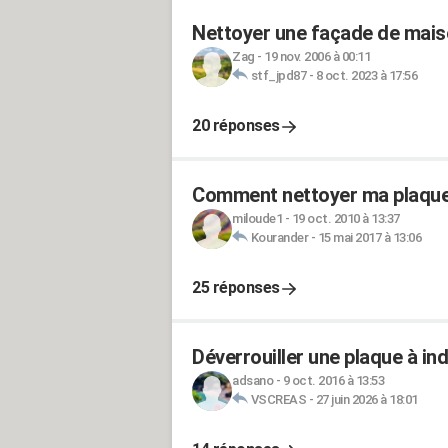
Nettoyer une façade de maiso
Zag
-
19 nov. 2006 à 00:11
stf_jpd87
-
8 oct. 2023 à 17:56
20 réponses
Comment nettoyer ma plaque
miloude1
-
19 oct. 2010 à 13:37
Kourander
-
15 mai 2017 à 13:06
25 réponses
Déverrouiller une plaque à in
adsano
-
9 oct. 2016 à 13:53
VSCREAS
-
27 juin 2026 à 18:01