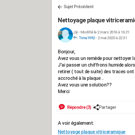
Sujet Précédent
Nettoyage plaque vitriceram
Jiji
-
Modifié le 2 mars 2016 à 16:21
Tima1992
-
2 mai 2020 à 22:31
Bonjour,
Avez vous un remède pour nettoyer la
J'ai passer un chiffrons humide alors 
retirer ( tout de suite) des traces on
accroché à la plaque ..
Avez vous une solution??
Merci
Répondre (3)
Partager
A voir également:
Nettoyage plaque vitriceramique