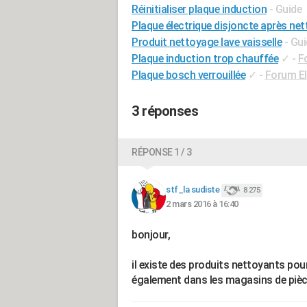
Réinitialiser plaque induction
- Guide
Plaque électrique disjoncte après ne
Produit nettoyage lave vaisselle
- Gu
Plaque induction trop chauffée
✓
-
F
Plaque bosch verrouillée
✓
-
Forum E
3 réponses
RÉPONSE 1 / 3
stf_la sudiste
8 275
2 mars 2016 à 16:40
bonjour,
il existe des produits nettoyants pour
également dans les magasins de pièc