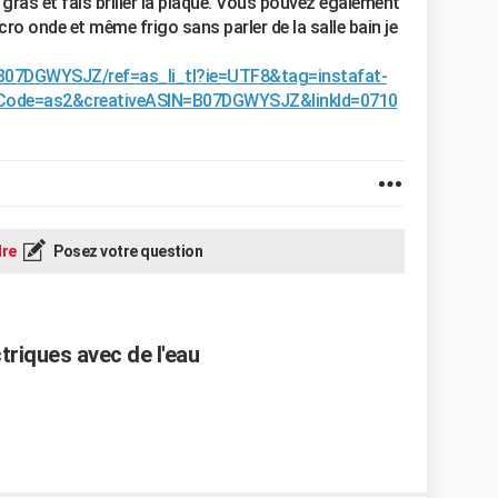
 gras et fais briller la plaque. Vous pouvez également
icro onde et même frigo sans parler de la salle bain je
B07DGWYSJZ/ref=as_li_tl?ie=UTF8&tag=instafat-
Code=as2&creativeASIN=B07DGWYSJZ&linkId=0710
re
Posez votre question
triques avec de l'eau