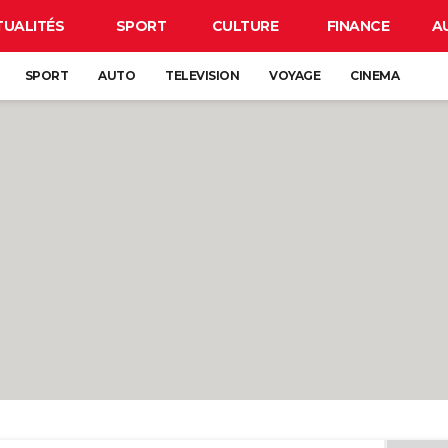
TUALITÉS
SPORT
CULTURE
FINANCE
A
SPORT
AUTO
TELEVISION
VOYAGE
CINEMA