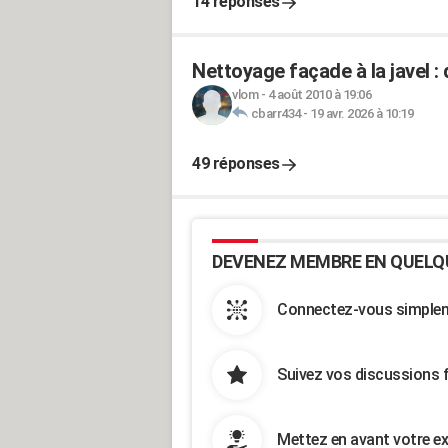
14 réponses
Nettoyage façade à la javel : 
vlom
-
4 août 2010 à 19:06
cbarr434
-
19 avr. 2026 à 10:19
49 réponses
DEVENEZ MEMBRE EN QUELQ
Connectez-vous simpleme
Suivez vos discussions 
Mettez en avant votre ex