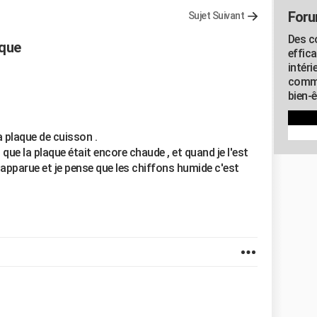
Foru
Sujet Suivant
Des c
ique
effic
intéri
commu
bien-
 plaque de cuisson .
que la plaque était encore chaude , et quand je l'est
t apparue et je pense que les chiffons humide c'est