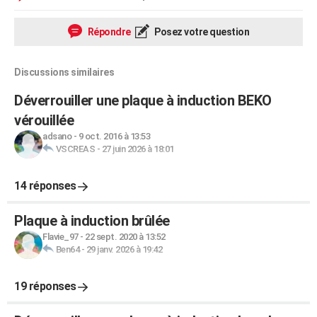
Répondre
Posez votre question
Discussions similaires
Déverrouiller une plaque à induction BEKO
vérouillée
adsano
-
9 oct. 2016 à 13:53
VSCREAS
-
27 juin 2026 à 18:01
14 réponses
Plaque à induction brûlée
Flavie_97
-
22 sept. 2020 à 13:52
Ben64
-
29 janv. 2026 à 19:42
19 réponses