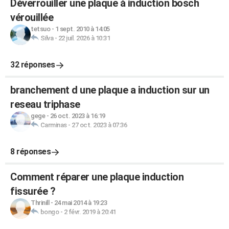
Déverrouiller une plaque à induction bosch
vérouillée
tetsuo
-
1 sept. 2010 à 14:05
Silva
-
22 juil. 2026 à 10:31
32 réponses
branchement d une plaque a induction sur un
reseau triphase
gege
-
26 oct. 2023 à 16:19
Carminas
-
27 oct. 2023 à 07:36
8 réponses
Comment réparer une plaque induction
fissurée ?
Thrinill
-
24 mai 2014 à 19:23
bongo
-
2 févr. 2019 à 20:41