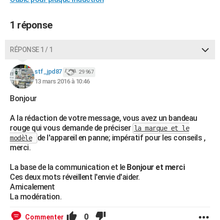
City break
Voyage de noces
Climat
Destinations
Voyage nature
Forum
+
PHOTO
1 réponse
GUIDES D'ACHAT
RÉPONSE 1 / 1
BONS PLANS
CARTE DE VOEUX
stf_jpd87
29 967
13 mars 2016 à 10:46
Carte Bonne année
Carte Pâques
Carte de Noël
Carte Saint-Valentin
Carte d'anniversaire
DICTIONNAIRE
Bonjour
Biographies
Expressions
Dictionnaire
Citations
Proverbes
PROGRAMME TV
A la rédaction de votre message, vous avez un bandeau
rouge qui vous demande de préciser
la marque et le
COPAINS D'AVANT
de l'appareil en panne; impératif pour les conseils ,
modèle
merci.
Se connecter
Collèges
Universités
Service militaire
S'inscrire
Lycées
Primaires
Entreprises
Avis de recherche
AVIS DE DÉCÈS
La base de la communication et le
Bonjour et merci
FORUM
Ces deux mots réveillent l'envie d'aider.
Amicalement
Lifestyle
Sport
Television
Cinema
Bricolage
Culture
Auto
Voyage
La modération.
0
Commenter