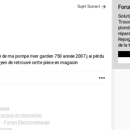
Foru
Sujet Suivant
Solut
Trouv
plomb
répar
Rejoi
de la 
 de ma pompe river garden 750 année 2007.j ai pêrdu
yen de retrouvé cette pièce en magasin
nager
uction et rénovation
✓
-
Forum Electroménager
iscine