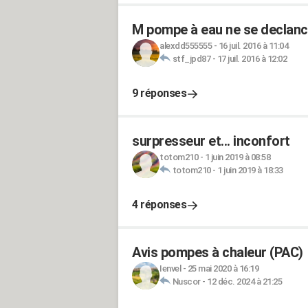
M pompe à eau ne se declanche
alexdd555555
-
16 juil. 2016 à 11:04
stf_jpd87
-
17 juil. 2016 à 12:02
9 réponses
surpresseur et... inconfort
totom210
-
1 juin 2019 à 08:58
totom210
-
1 juin 2019 à 18:33
4 réponses
Avis pompes à chaleur (PAC)
Ienvel
-
25 mai 2020 à 16:19
Nuscor
-
12 déc. 2024 à 21:25