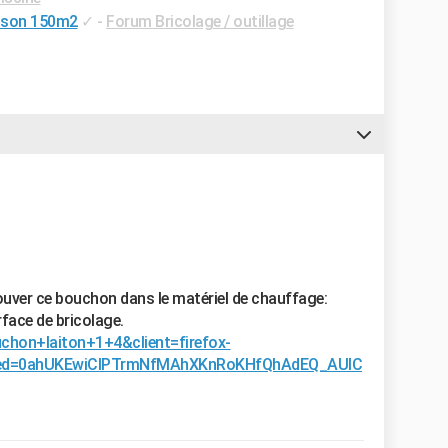
ison 150m2
✓
-
Forum Bricolage / outillage
uver ce bouchon dans le matériel de chauffage:
face de bricolage.
chon+laiton+1+4&client=firefox-
ved=0ahUKEwiClPTrmNfMAhXKnRoKHfQhAdEQ_AUIC