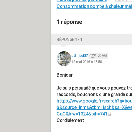
Consommation pompe à chaleur ma
1 réponse
RÉPONSE 1 / 1
stf_jpd87
29 966
13 mai 2016 à 15:50
Bonjour
Je suis persuadé que vous pouvez tro
raccords, bouchons d'une grande sur
https://www.google.fr/search?q=bou
b&source=lnms&tbm=isch&sa=X&
CgC&biw=1324&bih=741
Cordialement