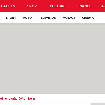
TUALITÉS
SPORT
CULTURE
FINANCE
A
SPORT
AUTO
TELEVISION
VOYAGE
CINEMA
et rénovation
Plomberie