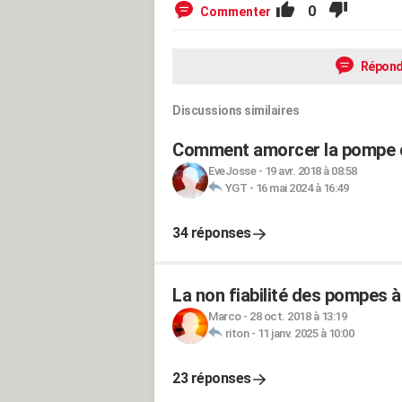
0
Commenter
Répond
Discussions similaires
Comment amorcer la pompe d
EveJosse
-
19 avr. 2018 à 08:58
YGT
-
16 mai 2024 à 16:49
34 réponses
La non fiabilité des pompes à
Marco
-
28 oct. 2018 à 13:19
riton
-
11 janv. 2025 à 10:00
23 réponses