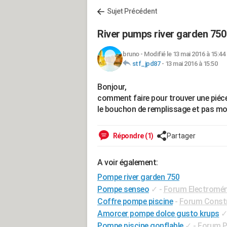
Sujet Précédent
River pumps river garden 750
bruno
-
Modifié le 13 mai 2016 à 15:44
stf_jpd87
-
13 mai 2016 à 15:50
Bonjour,
comment faire pour trouver une piéce
le bouchon de remplissage et pas mo
Répondre (1)
Partager
A voir également:
Pompe river garden 750
Pompe senseo
✓
-
Forum Electromé
Coffre pompe piscine
-
Forum Constr
Amorcer pompe dolce gusto krups
Pompe piscine gonflable
✓
-
Forum P