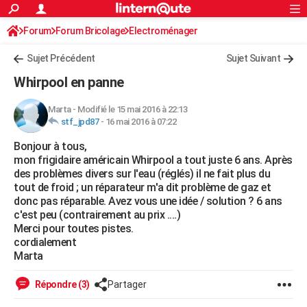
ACTUALITÉS
Forum
Forum Bricolage
Connexion
Electroménager
S'inscrire
Rechercher
Société
Education
Villes
Politique
Faits Divers
Monde
+
SPORT
Sujet Précédent
Sujet Suivant
Football
Cyclisme
Forum
Coupe du monde 2026
Tennis
Rugby
CULTURE
Whirpool en panne
TNT
Cinéma
Musique
Programme TV
Streaming
Sorties cinéma
+
FINANCE
Marta
-
Modifié le 15 mai 2016 à 22:13
stf_jpd87
-
16 mai 2016 à 07:22
Impôts
Immobilier
Banque
Crédit
Retraite
Epargne
Risques naturels par ville
Assurance
AUTO
Bonjour à tous,
Réserver un essai
Berlines
Forum auto
Essais
Citadines
SUV
+
HIGH-TECH
mon frigidaire américain Whirpool a tout juste 6 ans. Après
des problèmes divers sur l'eau (réglés) il ne fait plus du
Meilleur smartphone
Ordinateurs
Guide high-tech
Mobiles
Internet
Jeux vidéo
+
BRICOLAGE
tout de froid ; un réparateur m'a dit problème de gaz et
donc pas réparable. Avez vous une idée / solution ? 6 ans
Aménagement intérieur
Cuisine
Jardinage
+
Forum
Extérieur
Salle de bains
Rangement
WEEK-END
c'est peu (contrairement au prix ....)
Merci pour toutes pistes.
Escapades
Expositions
Week-end nature
Guides de France
Patrimoine
Musées
+
LIFESTYLE
cordialement
Marta
Bien-être
Mode
+
Art de vivre
Loisirs
Modes de vie
SANTE
Répondre (3)
Partager
Guide de la santé
Médicaments
+
Alimentation
Maladies
Sommeil
VOYAGE