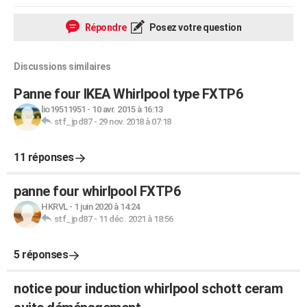
Répondre
Posez votre question
Discussions similaires
Panne four IKEA Whirlpool type FXTP6
lio19511951
-
10 avr. 2015 à 16:13
stf_jpd87
-
29 nov. 2018 à 07:18
11 réponses
panne four whirlpool FXTP6
HKRVL
-
1 juin 2020 à 14:24
stf_jpd87
-
11 déc. 2021 à 18:56
5 réponses
notice pour induction whirlpool schott ceram