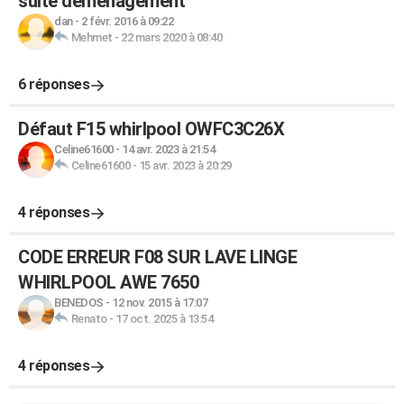
suite déménagement
dan
-
2 févr. 2016 à 09:22
Mehmet
-
22 mars 2020 à 08:40
6 réponses
Défaut F15 whirlpool OWFC3C26X
Celine61600
-
14 avr. 2023 à 21:54
Celine61600
-
15 avr. 2023 à 20:29
4 réponses
CODE ERREUR F08 SUR LAVE LINGE
WHIRLPOOL AWE 7650
BENEDOS
-
12 nov. 2015 à 17:07
Renato
-
17 oct. 2025 à 13:54
4 réponses