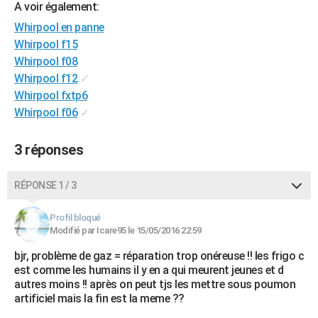
A voir également:
City break
Voyage de noces
Climat
Destinations
Voyage nature
Forum
+
PHOTO
Whirpool en panne
Whirpool f15
GUIDES D'ACHAT
Whirpool f08
BONS PLANS
Whirpool f12
✓
Whirpool fxtp6
CARTE DE VOEUX
Whirpool f06
✓
Carte Bonne année
Carte Pâques
Carte de Noël
Carte Saint-Valentin
Carte d'anniversaire
DICTIONNAIRE
3 réponses
Biographies
Expressions
Dictionnaire
Citations
Proverbes
PROGRAMME TV
RÉPONSE 1 / 3
COPAINS D'AVANT
Se connecter
Collèges
Universités
Service militaire
S'inscrire
Lycées
Primaires
Entreprises
Avis de recherche
Profil bloqué
AVIS DE DÉCÈS
Modifié par Icare95 le 15/05/2016 22:59
FORUM
bjr, problème de gaz = réparation trop onéreuse !! les frigo c
est comme les humains il y en a qui meurent jeunes et d
Lifestyle
Sport
Television
Cinema
Bricolage
Culture
Auto
Voyage
autres moins !! après on peut tjs les mettre sous poumon
artificiel mais la fin est la meme ??