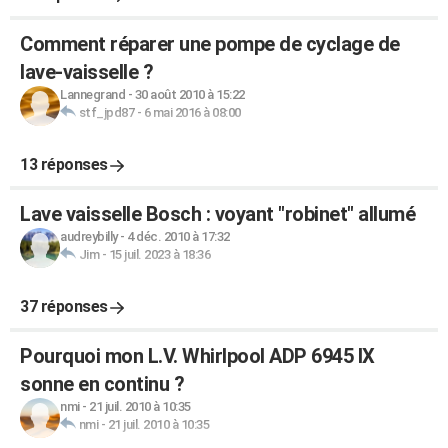
Comment réparer une pompe de cyclage de
lave-vaisselle ?
Lannegrand
-
30 août 2010 à 15:22
stf_jpd87
-
6 mai 2016 à 08:00
13 réponses
Lave vaisselle Bosch : voyant "robinet" allumé
audreybilly
-
4 déc. 2010 à 17:32
Jim
-
15 juil. 2023 à 18:36
37 réponses
Pourquoi mon L.V. Whirlpool ADP 6945 IX
sonne en continu ?
nmi
-
21 juil. 2010 à 10:35
nmi
-
21 juil. 2010 à 10:35