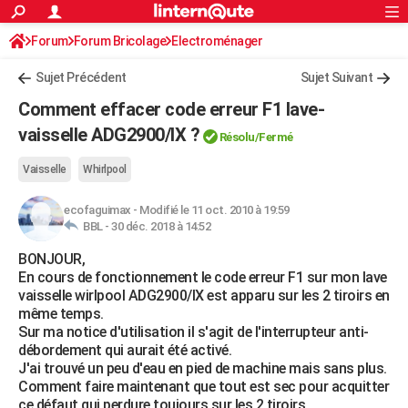
ACTUALITÉS
Forum
Forum Bricolage
Connexion
Electroménager
S'inscrire
Rechercher
Société
Education
Villes
Politique
Faits Divers
Monde
+
SPORT
Sujet Précédent
Sujet Suivant
Football
Cyclisme
Forum
Coupe du monde 2026
Tennis
Rugby
CULTURE
Comment effacer code erreur F1 lave-
TNT
Cinéma
Musique
Programme TV
Streaming
Sorties cinéma
+
vaisselle ADG2900/IX ?
FINANCE
Résolu/Fermé
Impôts
Immobilier
Banque
Crédit
Retraite
Epargne
Risques naturels par ville
Assurance
AUTO
Vaisselle
Whirlpool
Réserver un essai
Berlines
Forum auto
Essais
Citadines
SUV
+
HIGH-TECH
ecofaguimax
-
Modifié le 11 oct. 2010 à 19:59
BBL -
30 déc. 2018 à 14:52
Meilleur smartphone
Ordinateurs
Guide high-tech
Mobiles
Internet
Jeux vidéo
+
BRICOLAGE
BONJOUR,
En cours de fonctionnement le code erreur F1 sur mon lave
Aménagement intérieur
Cuisine
Jardinage
+
Forum
Extérieur
Salle de bains
Rangement
WEEK-END
vaisselle wirlpool ADG2900/IX est apparu sur les 2 tiroirs en
même temps.
Escapades
Expositions
Week-end nature
Guides de France
Patrimoine
Musées
+
LIFESTYLE
Sur ma notice d'utilisation il s'agit de l'interrupteur anti-
débordement qui aurait été activé.
Bien-être
Mode
+
Art de vivre
Loisirs
Modes de vie
SANTE
J'ai trouvé un peu d'eau en pied de machine mais sans plus.
Comment faire maintenant que tout est sec pour acquitter
Guide de la santé
Médicaments
+
Alimentation
Maladies
Sommeil
VOYAGE
ce défaut qui perdure toujours sur les 2 tiroirs.