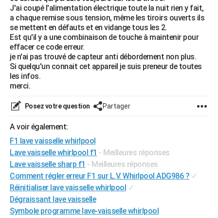
J'ai coupé l'alimentation électrique toute la nuit rien y fait,
City break
Voyage de noces
Climat
Destinations
Voyage nature
Forum
+
PHOTO
a chaque remise sous tension, même les tiroirs ouverts ils
se mettent en défauts et en vidange tous les 2.
GUIDES D'ACHAT
Est qu'il y a une combinaison de touche à maintenir pour
effacer ce code erreur.
BONS PLANS
je n'ai pas trouvé de capteur anti débordement non plus.
Si quelqu'un connait cet appareil je suis preneur de toutes
CARTE DE VOEUX
les infos.
merci.
Carte Bonne année
Carte Pâques
Carte de Noël
Carte Saint-Valentin
Carte d'anniversaire
DICTIONNAIRE
Posez votre question
Partager
Biographies
Expressions
Dictionnaire
Citations
Proverbes
PROGRAMME TV
A voir également:
COPAINS D'AVANT
F1 lave vaisselle whirlpool
Se connecter
Collèges
Universités
Service militaire
S'inscrire
Lycées
Primaires
Entreprises
Avis de recherche
AVIS DE DÉCÈS
Lave vaisselle whirlpool f1
- Meilleures réponses
Lave vaisselle sharp f1
- Meilleures réponses
FORUM
Comment régler erreur F1 sur L.V. Whirlpool ADG986 ?
✓
Lifestyle
Sport
Television
Cinema
Bricolage
Culture
Auto
Voyage
Réinitialiser lave vaisselle whirlpool
✓
Dégraissant lave vaisselle
Symbole programme lave-vaisselle whirlpool