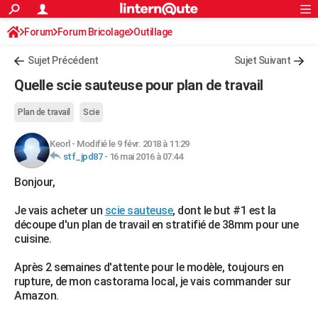
ACTUALITÉS
Forum
Forum Bricolage
Connexion
Outillage
S'inscrire
Rechercher
Société
Education
Villes
Politique
Faits Divers
Monde
+
SPORT
Sujet Précédent
Sujet Suivant
Football
Cyclisme
Forum
Coupe du monde 2026
Tennis
Rugby
CULTURE
Quelle scie sauteuse pour plan de travail
TNT
Cinéma
Musique
Programme TV
Streaming
Sorties cinéma
+
FINANCE
Plan de travail
Scie
Impôts
Immobilier
Banque
Crédit
Retraite
Epargne
Risques naturels par ville
Assurance
AUTO
Keorl
-
Modifié le 9 févr. 2018 à 11:29
stf_jpd87
-
16 mai 2016 à 07:44
Réserver un essai
Berlines
Forum auto
Essais
Citadines
SUV
+
HIGH-TECH
Bonjour,
Meilleur smartphone
Ordinateurs
Guide high-tech
Mobiles
Internet
Jeux vidéo
+
BRICOLAGE
Je vais acheter un
scie sauteuse
, dont le but #1 est la
Aménagement intérieur
Cuisine
Jardinage
+
Forum
Extérieur
Salle de bains
Rangement
WEEK-END
découpe d'un plan de travail en stratifié de 38mm pour une
cuisine.
Escapades
Expositions
Week-end nature
Guides de France
Patrimoine
Musées
+
LIFESTYLE
Après 2 semaines d'attente pour le modèle, toujours en
Bien-être
Mode
+
Art de vivre
Loisirs
Modes de vie
SANTE
rupture, de mon castorama local, je vais commander sur
Amazon.
Guide de la santé
Médicaments
+
Alimentation
Maladies
Sommeil
VOYAGE