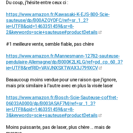
Du coup, j'hésite entre ceux ci :
City break
Voyage de noces
Climat
Destinations
Voyage nature
Forum
+
PHOTO
https://www.amazon.fr/Kawasaki-K-EJS-800-Scie-
GUIDES D'ACHAT
sauteuse/dp/B00AZQYDFC/ref=sr_1_2?
ie=UTF8&qid=1463351459&sr=8-
BONS PLANS
2&keywords=scie+sauteuse#productDetails
CARTE DE VOEUX
#1 meilleure vente, semble fiable, pas chère
Carte Bonne année
Carte Pâques
Carte de Noël
Carte Saint-Valentin
Carte d'anniversaire
DICTIONNAIRE
https://www.amazon.fr/Mannesmann-12782-sauteuse-
pendulaire-Allemagne/dp/B000K2LKLG/ref=pd_cp_60_3?
Biographies
Expressions
Dictionnaire
Citations
Proverbes
PROGRAMME TV
ie=UTF8&refRID=VAVJNXSXTWAX3J799XCV
COPAINS D'AVANT
Beaaucoup moins vendue pour une raison que j'ignore,
mais prix similaire à l'autre avec en plus la visée laser
Se connecter
Collèges
Universités
Service militaire
S'inscrire
Lycées
Primaires
Entreprises
Avis de recherche
AVIS DE DÉCÈS
https://www.amazon.fr/Bosch-Scie-Sauteuse-coffret-
06033A0000/dp/B003ASAF7M/ref=sr_1_3?
FORUM
ie=UTF8&qid=1463351459&sr=8-
Lifestyle
Sport
Television
Cinema
Bricolage
Culture
Auto
Voyage
3&keywords=scie+sauteuse#productDetails
Moins puissante, pas de laser, plus chère ... mais de