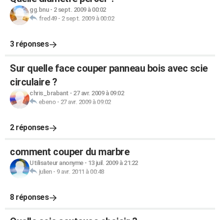
gg.bnu
-
2 sept. 2009 à 00:02
fred49
-
2 sept. 2009 à 00:02
3 réponses
Sur quelle face couper panneau bois avec scie
circulaire ?
chris_brabant
-
27 avr. 2009 à 09:02
ebeno
-
27 avr. 2009 à 09:02
2 réponses
comment couper du marbre
Utilisateur anonyme
-
13 juil. 2009 à 21:22
julien
-
9 avr. 2011 à 00:48
8 réponses