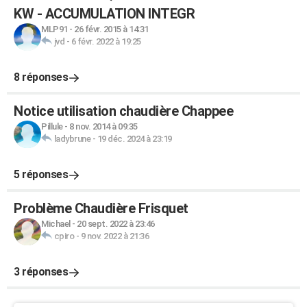
KW - ACCUMULATION INTEGR
MLP91
-
26 févr. 2015 à 14:31
jvd
-
6 févr. 2022 à 19:25
8 réponses
Notice utilisation chaudière Chappee
Pillule
-
8 nov. 2014 à 09:35
ladybrune
-
19 déc. 2024 à 23:19
5 réponses
Problème Chaudière Frisquet
Michael
-
20 sept. 2022 à 23:46
cpiro
-
9 nov. 2022 à 21:36
3 réponses