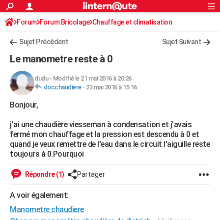
ACTUALITÉS
Forum
Forum Bricolage
Connexion
Chauffage et climatisation
S'inscrire
Rechercher
Société
Education
Villes
Politique
Faits Divers
Monde
+
SPORT
Sujet Précédent
Sujet Suivant
Football
Cyclisme
Forum
Coupe du monde 2026
Tennis
Rugby
CULTURE
Le manometre reste à 0
TNT
Cinéma
Musique
Programme TV
Streaming
Sorties cinéma
+
FINANCE
dudu
-
Modifié le 21 mai 2016 à 20:26
docchaudiere
-
23 mai 2016 à 15:16
Impôts
Immobilier
Banque
Crédit
Retraite
Epargne
Risques naturels par ville
Assurance
AUTO
Bonjour,
Réserver un essai
Berlines
Forum auto
Essais
Citadines
SUV
+
HIGH-TECH
j'ai une chaudière viesseman à condensation et j'avais
Meilleur smartphone
Ordinateurs
Guide high-tech
Mobiles
Internet
Jeux vidéo
+
BRICOLAGE
fermé mon chauffage et la pression est descendu à 0 et
quand je veux remettre de l'eau dans le circuit l'aiguille reste
Aménagement intérieur
Cuisine
Jardinage
+
Forum
Extérieur
Salle de bains
Rangement
WEEK-END
toujours à 0.Pourquoi
Escapades
Expositions
Week-end nature
Guides de France
Patrimoine
Musées
+
LIFESTYLE
Répondre (1)
Partager
Bien-être
Mode
+
Art de vivre
Loisirs
Modes de vie
SANTE
A voir également:
Manometre chaudiere
Guide de la santé
Médicaments
+
Alimentation
Maladies
Sommeil
VOYAGE