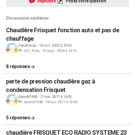
Répondre
Posez votre question
Discussions similaires
Chaudière Frisquet fonction auto et pas de
chauffage
YvesErwan
-
10 oct. 2022 à 15:53
stf_frmu
-
15 sept. 2024 à 10:13
8 réponses
perte de pression chaudière gaz à
condensation Frisquet
danmil1948
-
17 nov. 2017 à 14:55
danmil1948
-
18 nov. 2017 à 16:08
5 réponses
chaudière FRISQUET ECO RADIO SYSTEME 23