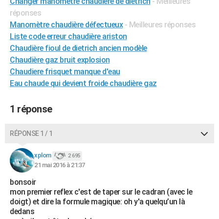
Changer manomètre chaudière de dietrich
- Meilleures
City break
Voyage de noces
Climat
Destinations
Voyage nature
Forum
+
PHOTO
réponses
Manomètre chaudière défectueux
- Meilleures réponses
GUIDES D'ACHAT
Liste code erreur chaudière ariston
Chaudière fioul de dietrich ancien modèle
BONS PLANS
Chaudière gaz bruit explosion
CARTE DE VOEUX
Chaudiere frisquet manque d'eau
Eau chaude qui devient froide chaudière gaz
Carte Bonne année
Carte Pâques
Carte de Noël
Carte Saint-Valentin
Carte d'anniversaire
DICTIONNAIRE
1 réponse
Biographies
Expressions
Dictionnaire
Citations
Proverbes
PROGRAMME TV
COPAINS D'AVANT
RÉPONSE 1 / 1
Se connecter
Collèges
Universités
Service militaire
S'inscrire
Lycées
Primaires
Entreprises
Avis de recherche
AVIS DE DÉCÈS
xplom
2 695
21 mai 2016 à 21:37
FORUM
bonsoir
Lifestyle
Sport
Television
Cinema
Bricolage
Culture
Auto
Voyage
mon premier reflex c'est de taper sur le cadran (avec le
doigt) et dire la formule magique: oh y'a quelqu’un là
dedans