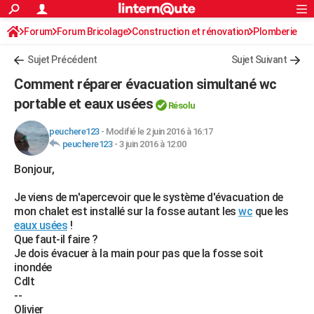
ACTUALITÉS
Forum
Forum Bricolage
Connexion
Construction et rénovation
S'inscrire
Plomberie
Rechercher
Société
Education
Villes
Politique
Faits Divers
Monde
+
SPORT
Sujet Précédent
Sujet Suivant
Football
Cyclisme
Forum
Coupe du monde 2026
Tennis
Rugby
CULTURE
Comment réparer évacuation simultané wc
TNT
Cinéma
Musique
Programme TV
Streaming
Sorties cinéma
+
portable et eaux usées
FINANCE
Résolu
Impôts
Immobilier
Banque
Crédit
Retraite
Epargne
Risques naturels par ville
Assurance
AUTO
peuchere123
-
Modifié le 2 juin 2016 à 16:17
peuchere123
-
3 juin 2016 à 12:00
Réserver un essai
Berlines
Forum auto
Essais
Citadines
SUV
+
HIGH-TECH
Bonjour,
Meilleur smartphone
Ordinateurs
Guide high-tech
Mobiles
Internet
Jeux vidéo
+
BRICOLAGE
Je viens de m'apercevoir que le système d'évacuation de
mon chalet est installé sur la fosse autant les
wc
que les
Aménagement intérieur
Cuisine
Jardinage
+
Forum
Extérieur
Salle de bains
Rangement
WEEK-END
eaux usées
!
Que faut-il faire ?
Escapades
Expositions
Week-end nature
Guides de France
Patrimoine
Musées
+
LIFESTYLE
Je dois évacuer à la main pour pas que la fosse soit
inondée
Bien-être
Mode
+
Art de vivre
Loisirs
Modes de vie
SANTE
Cdlt
--
Guide de la santé
Médicaments
+
Alimentation
Maladies
Sommeil
VOYAGE
Olivier