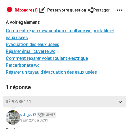
City break
Voyage de noces
Climat
Destinations
Voyage nature
Forum
+
PHOTO
Répondre (1)
Posez votre question
Partager
GUIDES D'ACHAT
A voir également:
BONS PLANS
Comment réparer évacuation simultané wc portable et
eaux usées
CARTE DE VOEUX
Évacuation des eaux usées
Réparer émail cuvette wc
✓
Carte Bonne année
Carte Pâques
Carte de Noël
Carte Saint-Valentin
Carte d'anniversaire
DICTIONNAIRE
Comment reparer volet roulant electrique
Biographies
Expressions
Dictionnaire
Citations
Proverbes
Percarbonate wc
PROGRAMME TV
Réparer un tuyau d'évacuation des eaux usées
COPAINS D'AVANT
1 réponse
Se connecter
Collèges
Universités
Service militaire
S'inscrire
Lycées
Primaires
Entreprises
Avis de recherche
AVIS DE DÉCÈS
FORUM
RÉPONSE 1 / 1
Lifestyle
Sport
Television
Cinema
Bricolage
Culture
Auto
Voyage
stf_jpd87
29 967
3 juin 2016 à 07:31