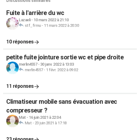
Discussions similaires
Fuite à l'arrière du wc
Lazaeli
-
10 mars 2022 à 21:10
stf_frmu
-
11 mars 2022 à 20:30
10 réponses
petite fuite jointure sortie wc et pipe droite
merlin4557
-
30 janv. 2022 à 13:03
merlin4557
-
1 févr. 2022 à 09:02
11 réponses
Climatiseur mobile sans évacuation avec
compresseur ?
Mat
-
16 juin 2021 à 22:04
Mat
-
23 juin 2021 à 17:18
23 réponses