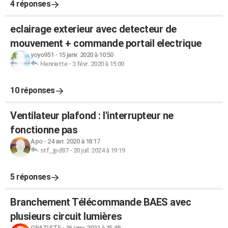
4 réponses
eclairage exterieur avec detecteur de
mouvement + commande portail electrique
yoyo951
-
15 janv. 2020 à 10:50
Henriette
-
3 févr. 2020 à 15:00
10 réponses
Ventilateur plafond : l'interrupteur ne
fonctionne pas
Apo
-
24 avr. 2020 à 18:17
stf_jpd87
-
20 juil. 2024 à 19:19
5 réponses
Branchement Télécommande BAES avec
plusieurs circuit lumières
GRATISTE
-
16 janv. 2021 à 15:48