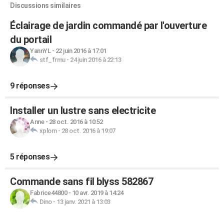
Discussions similaires
Éclairage de jardin commandé par l'ouverture
du portail
YannYL
-
22 juin 2016 à 17:01
stf_frmu
-
24 juin 2016 à 22:13
9 réponses
Installer un lustre sans electricite
Anne
-
28 oct. 2016 à 10:52
xplom
-
28 oct. 2016 à 19:07
5 réponses
Commande sans fil blyss 582867
Fabrice44800
-
10 avr. 2019 à 14:24
Dino
-
13 janv. 2021 à 13:03