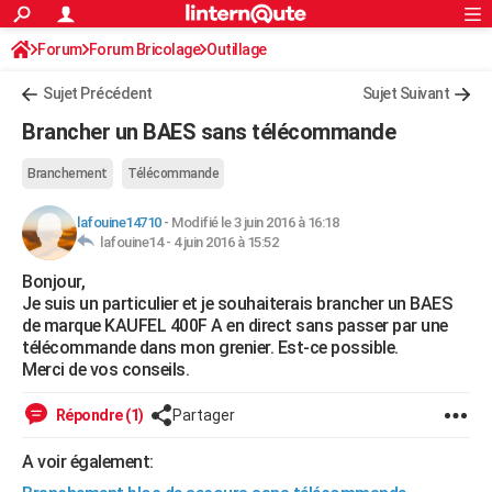
ACTUALITÉS
Forum
Forum Bricolage
Connexion
Outillage
S'inscrire
Rechercher
Société
Education
Villes
Politique
Faits Divers
Monde
+
SPORT
Sujet Précédent
Sujet Suivant
Football
Cyclisme
Forum
Coupe du monde 2026
Tennis
Rugby
CULTURE
Brancher un BAES sans télécommande
TNT
Cinéma
Musique
Programme TV
Streaming
Sorties cinéma
+
FINANCE
Branchement
Télécommande
Impôts
Immobilier
Banque
Crédit
Retraite
Epargne
Risques naturels par ville
Assurance
AUTO
lafouine14710
-
Modifié le 3 juin 2016 à 16:18
lafouine14 -
4 juin 2016 à 15:52
Réserver un essai
Berlines
Forum auto
Essais
Citadines
SUV
+
HIGH-TECH
Bonjour,
Meilleur smartphone
Ordinateurs
Guide high-tech
Mobiles
Internet
Jeux vidéo
+
BRICOLAGE
Je suis un particulier et je souhaiterais brancher un BAES
de marque KAUFEL 400F A en direct sans passer par une
Aménagement intérieur
Cuisine
Jardinage
+
Forum
Extérieur
Salle de bains
Rangement
WEEK-END
télécommande dans mon grenier. Est-ce possible.
Merci de vos conseils.
Escapades
Expositions
Week-end nature
Guides de France
Patrimoine
Musées
+
LIFESTYLE
Répondre (1)
Partager
Bien-être
Mode
+
Art de vivre
Loisirs
Modes de vie
SANTE
A voir également:
Guide de la santé
Médicaments
+
Alimentation
Maladies
Sommeil
VOYAGE