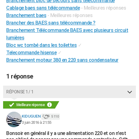
Branchement bloc de secours sans télécommande
City break
Voyage de noces
Climat
Destinations
Voyage nature
Forum
+
Cablage baes sans télécommande
- Meilleures réponses
PHOTO
Branchement baes
- Meilleures réponses
GUIDES D'ACHAT
Brancher des BAES sans télécommande ?
Branchement Télécommande BAES avec plusieurs circuit
BONS PLANS
lumières
Bloc wc tombé dans les toilettes
✓
CARTE DE VOEUX
Telecommande hisense
✓
Carte Bonne année
Carte Pâques
Carte de Noël
Carte Saint-Valentin
Carte d'anniversaire
DICTIONNAIRE
Branchement moteur 380 en 220 sans condensateur
Biographies
Expressions
Dictionnaire
Citations
Proverbes
PROGRAMME TV
1 réponse
COPAINS D'AVANT
RÉPONSE 1 / 1
Se connecter
Collèges
Universités
Service militaire
S'inscrire
Lycées
Primaires
Entreprises
Avis de recherche
AVIS DE DÉCÈS
Meilleure réponse
FORUM
KIDUGUEN
5 110
Lifestyle
Sport
Television
Cinema
Bricolage
Culture
Auto
Voyage
3 juin 2016 à 21:55
Bonsoir en général il y a une alimentation 220 et on n'est