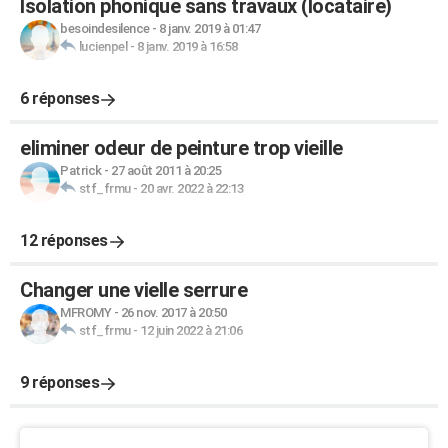
Isolation phonique sans travaux (locataire)
besoindesilence
-
8 janv. 2019 à 01:47
lucienpel
-
8 janv. 2019 à 16:58
6 réponses
eliminer odeur de peinture trop vieille
Patrick
-
27 août 2011 à 20:25
stf_frmu
-
20 avr. 2022 à 22:13
12 réponses
Changer une vielle serrure
MFROMY
-
26 nov. 2017 à 20:50
stf_frmu
-
12 juin 2022 à 21:06
9 réponses