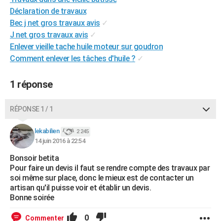
City break
Voyage de noces
Climat
Destinations
Voyage nature
Forum
+
Déclaration de travaux
PHOTO
Bec j net gros travaux avis
✓
GUIDES D'ACHAT
J net gros travaux avis
✓
Enlever vieille tache huile moteur sur goudron
BONS PLANS
Comment enlever les tâches d'huile ?
✓
CARTE DE VOEUX
1 réponse
Carte Bonne année
Carte Pâques
Carte de Noël
Carte Saint-Valentin
Carte d'anniversaire
DICTIONNAIRE
RÉPONSE 1 / 1
Biographies
Expressions
Dictionnaire
Citations
Proverbes
PROGRAMME TV
lekabilien
COPAINS D'AVANT
2 245
14 juin 2016 à 22:54
Se connecter
Collèges
Universités
Service militaire
S'inscrire
Lycées
Primaires
Entreprises
Avis de recherche
AVIS DE DÉCÈS
Bonsoir betita
Pour faire un devis il faut se rendre compte des travaux par
FORUM
soi même sur place, donc le mieux est de contacter un
artisan qu'il puisse voir et établir un devis.
Lifestyle
Sport
Television
Cinema
Bricolage
Culture
Auto
Voyage
Bonne soirée
0
Commenter