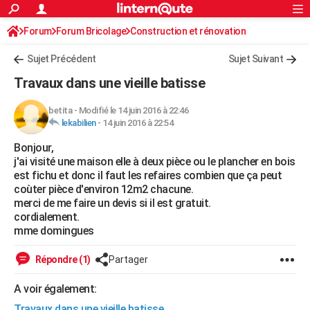
ACTUALITÉS
Forum
Forum Bricolage
Connexion
Construction et rénovation
S'inscrire
Rechercher
Société
Education
Villes
Politique
Faits Divers
Monde
+
SPORT
Sujet Précédent
Sujet Suivant
Football
Cyclisme
Forum
Coupe du monde 2026
Tennis
Rugby
CULTURE
Travaux dans une vieille batisse
TNT
Cinéma
Musique
Programme TV
Streaming
Sorties cinéma
+
FINANCE
betita
-
Modifié le 14 juin 2016 à 22:46
lekabilien
-
14 juin 2016 à 22:54
Impôts
Immobilier
Banque
Crédit
Retraite
Epargne
Risques naturels par ville
Assurance
AUTO
Bonjour,
Réserver un essai
Berlines
Forum auto
Essais
Citadines
SUV
+
HIGH-TECH
j'ai visité une maison elle à deux pièce ou le plancher en bois
est fichu et donc il faut les refaires combien que ça peut
Meilleur smartphone
Ordinateurs
Guide high-tech
Mobiles
Internet
Jeux vidéo
+
BRICOLAGE
coùter pièce d'environ 12m2 chacune.
merci de me faire un devis si il est gratuit.
Aménagement intérieur
Cuisine
Jardinage
+
Forum
Extérieur
Salle de bains
Rangement
WEEK-END
cordialement.
mme domingues
Escapades
Expositions
Week-end nature
Guides de France
Patrimoine
Musées
+
LIFESTYLE
Répondre (1)
Partager
Bien-être
Mode
+
Art de vivre
Loisirs
Modes de vie
SANTE
A voir également:
Guide de la santé
Médicaments
+
Alimentation
Maladies
Sommeil
VOYAGE
Travaux dans une vieille batisse