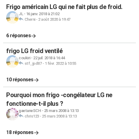
Frigo américain LG qui ne fait plus de froid.
JL
-
16 janv. 2018 à 21:02
Cherni
-
2 août 2020 à 19:47
6 réponses
frigo LG froid ventilé
coukiri
-
22 juil. 2018 à 16:44
stf_jpd87
-
1 févr. 2022 à 10:55
10 réponses
Pourquoi mon frigo -congélateur LG ne
fonctionne-t-il plus ?
gaetaneSCH
-
25 mars 2008 à 13:13
chris123
-
25 mars 2008 à 13:13
18 réponses