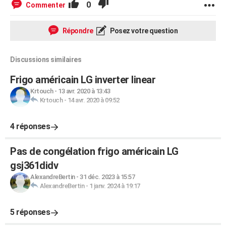
0
Commenter
Répondre
Posez votre question
Discussions similaires
Frigo américain LG inverter linear
Krtouch
-
13 avr. 2020 à 13:43
Krtouch
-
14 avr. 2020 à 09:52
4 réponses
Pas de congélation frigo américain LG
gsj361didv
AlexandreBertin
-
31 déc. 2023 à 15:57
AlexandreBertin
-
1 janv. 2024 à 19:17
5 réponses