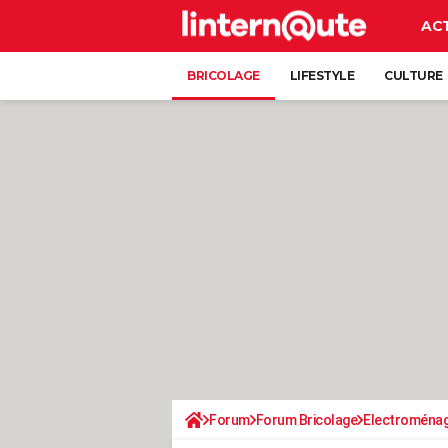
AC
BRICOLAGE
LIFESTYLE
CULTURE
Forum
Forum Bricolage
Electroména