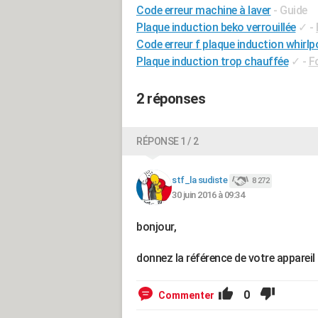
Code erreur machine à laver
- Guide
Plaque induction beko verrouillée
✓
-
Code erreur f plaque induction whirlp
Plaque induction trop chauffée
✓
-
F
2 réponses
RÉPONSE 1 / 2
stf_la sudiste
8 272
30 juin 2016 à 09:34
bonjour,
donnez la référence de votre appareil
0
Commenter