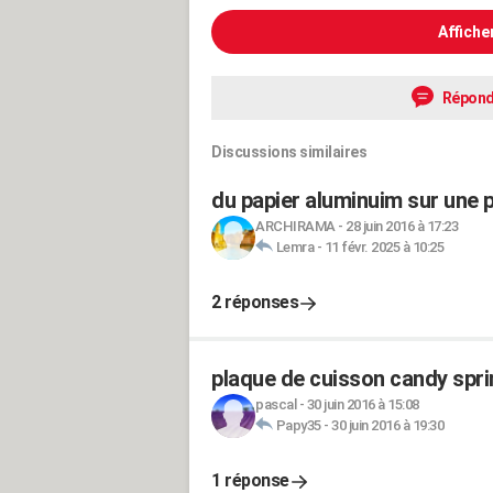
Affiche
Répond
Discussions similaires
du papier aluminuim sur une 
ARCHIRAMA
-
28 juin 2016 à 17:23
Lemra
-
11 févr. 2025 à 10:25
2 réponses
plaque de cuisson candy spri
pascal
-
30 juin 2016 à 15:08
Papy35
-
30 juin 2016 à 19:30
1 réponse