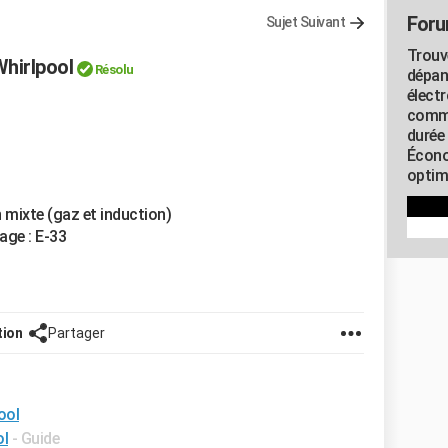
Foru
Sujet Suivant
Trouv
hirlpool
Résolu
dépan
élect
commu
durée
Écono
optimi
 mixte (gaz et induction)
sage : E-33
tion
Partager
ool
ol
- Guide