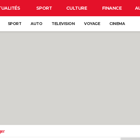
TUALITÉS
SPORT
CULTURE
FINANCE
A
SPORT
AUTO
TELEVISION
VOYAGE
CINEMA
ger