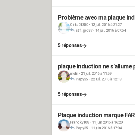
Problème avec ma plaque ind
Cirta01350
-
12 juil. 2016 à 21:27
stf_jpd87
-
14 juil. 2016 à 07:54
5 réponses
plaque induction ne s'allume 
melir
-
21 juil. 2016 à 11:59
Papy35
-
22 juil. 2016 à 12:18
5 réponses
Plaque induction marque FAR 
Francky108
-
11 juin 2016 à 16:20
Papy35
-
11 juin 2016 à 17:04