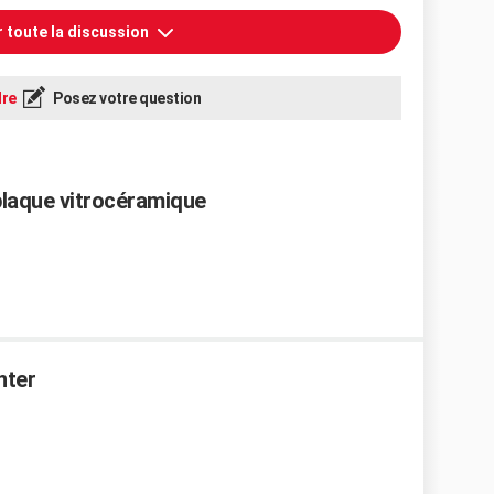
r toute la discussion
re
Posez votre question
plaque vitrocéramique
nter