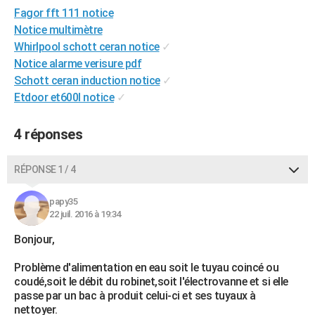
Fagor fft 111 notice
City break
Voyage de noces
Climat
Destinations
Voyage nature
Forum
+
PHOTO
Notice multimètre
GUIDES D'ACHAT
Whirlpool schott ceran notice
✓
Notice alarme verisure pdf
BONS PLANS
Schott ceran induction notice
✓
Etdoor et600l notice
✓
CARTE DE VOEUX
Carte Bonne année
Carte Pâques
Carte de Noël
Carte Saint-Valentin
Carte d'anniversaire
DICTIONNAIRE
4 réponses
Biographies
Expressions
Dictionnaire
Citations
Proverbes
PROGRAMME TV
RÉPONSE 1 / 4
COPAINS D'AVANT
papy35
Se connecter
Collèges
Universités
Service militaire
S'inscrire
Lycées
Primaires
Entreprises
Avis de recherche
22 juil. 2016 à 19:34
AVIS DE DÉCÈS
Bonjour,
FORUM
Problème d'alimentation en eau soit le tuyau coincé ou
Lifestyle
Sport
Television
Cinema
Bricolage
Culture
Auto
Voyage
coudé,soit le débit du robinet,soit l'électrovanne et si elle
passe par un bac à produit celui-ci et ses tuyaux à
nettoyer.