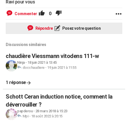
Ravi pour vous
0
Commenter
Répondre
Posez votre question
Discussions similaires
chaudière Viessmann vitodens 111-w
Ninja
-
18 juin 2021 à 13:45
docchaudiere
-
19 juin 2021 à 11:55
1 réponse
Schott Ceran induction notice, comment la
déverrouiller ?
papderou
-
28 mars 2018 à 15:23
Mpi
-
18 août 2022 à 20:15