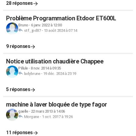
28 réponses
Problème Programmation Etdoor ET600L
Bruno
-
6 janv. 2022 à 12:00
stf_jpd87
-
13 août 2024 à 07:14
9 réponses
Notice utilisation chaudière Chappee
Pillule
-
8 nov. 2014 à 09:35
ladybrune
-
19 déc. 2024 à 23:19
5 réponses
machine à laver bloquée de type fagor
gaelle
-
22 mars 2013 à 14:06
Morgane
-
1 oct. 2017 à 19:26
11 réponses