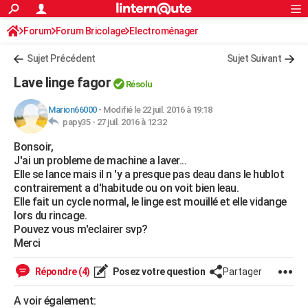
ACTUALITÉS
Forum
Forum Bricolage
Connexion
Electroménager
S'inscrire
Rechercher
Société
Education
Villes
Politique
Faits Divers
Monde
+
SPORT
Sujet Précédent
Sujet Suivant
Football
Cyclisme
Forum
Coupe du monde 2026
Tennis
Rugby
CULTURE
Lave linge fagor
Résolu
TNT
Cinéma
Musique
Programme TV
Streaming
Sorties cinéma
+
FINANCE
Marion66000
-
Modifié le 22 juil. 2016 à 19:18
papy35 -
27 juil. 2016 à 12:32
Impôts
Immobilier
Banque
Crédit
Retraite
Epargne
Risques naturels par ville
Assurance
AUTO
Bonsoir,
Réserver un essai
Berlines
Forum auto
Essais
Citadines
SUV
+
HIGH-TECH
J'ai un probleme de machine a laver...
Elle se lance mais il n 'y a presque pas deau dans le hublot
Meilleur smartphone
Ordinateurs
Guide high-tech
Mobiles
Internet
Jeux vidéo
+
BRICOLAGE
contrairement a d'habitude ou on voit bien leau.
Elle fait un cycle normal, le linge est mouillé et elle vidange
Aménagement intérieur
Cuisine
Jardinage
+
Forum
Extérieur
Salle de bains
Rangement
WEEK-END
lors du rincage.
Pouvez vous m'eclairer svp?
Escapades
Expositions
Week-end nature
Guides de France
Patrimoine
Musées
+
LIFESTYLE
Merci
Bien-être
Mode
+
Art de vivre
Loisirs
Modes de vie
SANTE
Répondre (4)
Posez votre question
Partager
Guide de la santé
Médicaments
+
Alimentation
Maladies
Sommeil
VOYAGE
A voir également: