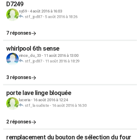
D7249
sy59
-
4 août 2016 à 16:03
stf_jpd87
-
5 août 2016 à 18:26
7 réponses
whirlpool 6th sense
vince_du_33
-
11 août 2016 à 13:00
stf_jpd87
-
11 août 2016 à 18:29
3 réponses
porte lave linge bloquée
luceria
-
16 août 2016 à 12:24
stf_la sudiste
-
16 août 2016 à 16:30
2 réponses
remplacement du bouton de sélection du four