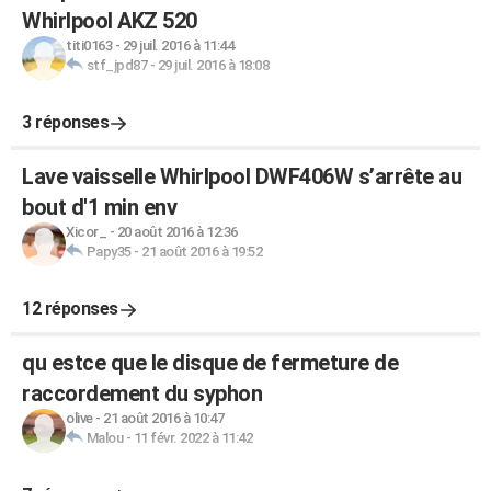
Whirlpool AKZ 520
titi0163
-
29 juil. 2016 à 11:44
stf_jpd87
-
29 juil. 2016 à 18:08
3 réponses
Lave vaisselle Whirlpool DWF406W s’arrête au
bout d'1 min env
Xicor_
-
20 août 2016 à 12:36
Papy35
-
21 août 2016 à 19:52
12 réponses
qu estce que le disque de fermeture de
raccordement du syphon
olive
-
21 août 2016 à 10:47
Malou
-
11 févr. 2022 à 11:42