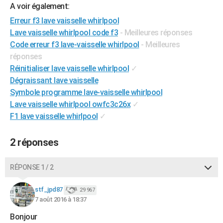
A voir également:
City break
Voyage de noces
Climat
Destinations
Voyage nature
Forum
+
PHOTO
Erreur f3 lave vaisselle whirlpool
Lave vaisselle whirlpool code f3
- Meilleures réponses
GUIDES D'ACHAT
Code erreur f3 lave-vaisselle whirlpool
- Meilleures
BONS PLANS
réponses
Réinitialiser lave vaisselle whirlpool
✓
CARTE DE VOEUX
Dégraissant lave vaisselle
Carte Bonne année
Carte Pâques
Carte de Noël
Carte Saint-Valentin
Carte d'anniversaire
Symbole programme lave-vaisselle whirlpool
DICTIONNAIRE
Lave vaisselle whirlpool owfc3c26x
✓
Biographies
Expressions
Dictionnaire
Citations
Proverbes
PROGRAMME TV
F1 lave vaisselle whirlpool
✓
COPAINS D'AVANT
2 réponses
Se connecter
Collèges
Universités
Service militaire
S'inscrire
Lycées
Primaires
Entreprises
Avis de recherche
AVIS DE DÉCÈS
RÉPONSE 1 / 2
FORUM
stf_jpd87
29 967
Lifestyle
Sport
Television
Cinema
Bricolage
Culture
Auto
Voyage
7 août 2016 à 18:37
Bonjour