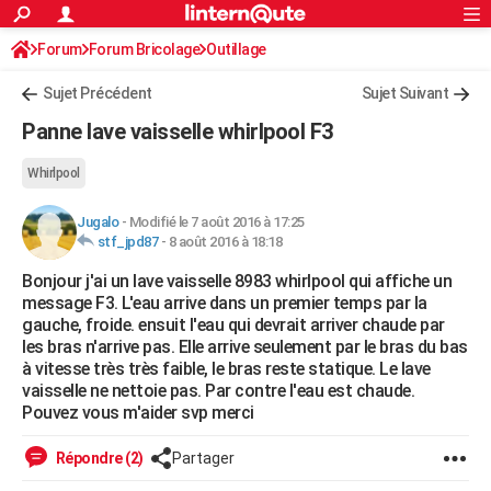
ACTUALITÉS
Forum
Forum Bricolage
Connexion
Outillage
S'inscrire
Rechercher
Société
Education
Villes
Politique
Faits Divers
Monde
+
SPORT
Sujet Précédent
Sujet Suivant
Football
Cyclisme
Forum
Coupe du monde 2026
Tennis
Rugby
CULTURE
Panne lave vaisselle whirlpool F3
TNT
Cinéma
Musique
Programme TV
Streaming
Sorties cinéma
+
FINANCE
Whirlpool
Impôts
Immobilier
Banque
Crédit
Retraite
Epargne
Risques naturels par ville
Assurance
AUTO
Jugalo
-
Modifié le 7 août 2016 à 17:25
stf_jpd87
-
8 août 2016 à 18:18
Réserver un essai
Berlines
Forum auto
Essais
Citadines
SUV
+
HIGH-TECH
Bonjour j'ai un lave vaisselle 8983 whirlpool qui affiche un
Meilleur smartphone
Ordinateurs
Guide high-tech
Mobiles
Internet
Jeux vidéo
+
BRICOLAGE
message F3. L'eau arrive dans un premier temps par la
gauche, froide. ensuit l'eau qui devrait arriver chaude par
Aménagement intérieur
Cuisine
Jardinage
+
Forum
Extérieur
Salle de bains
Rangement
WEEK-END
les bras n'arrive pas. Elle arrive seulement par le bras du bas
à vitesse très très faible, le bras reste statique. Le lave
Escapades
Expositions
Week-end nature
Guides de France
Patrimoine
Musées
+
LIFESTYLE
vaisselle ne nettoie pas. Par contre l'eau est chaude.
Pouvez vous m'aider svp merci
Bien-être
Mode
+
Art de vivre
Loisirs
Modes de vie
SANTE
Répondre (2)
Partager
Guide de la santé
Médicaments
+
Alimentation
Maladies
Sommeil
VOYAGE