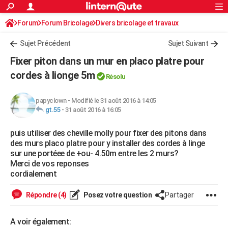
ACTUALITÉS
Forum
Forum Bricolage
Connexion
Divers bricolage et travaux
S'inscrire
Rechercher
Société
Education
Villes
Politique
Faits Divers
Monde
+
SPORT
Sujet Précédent
Sujet Suivant
Football
Cyclisme
Forum
Coupe du monde 2026
Tennis
Rugby
CULTURE
Fixer piton dans un mur en placo platre pour
TNT
Cinéma
Musique
Programme TV
Streaming
Sorties cinéma
+
cordes à lionge 5m
FINANCE
Résolu
Impôts
Immobilier
Banque
Crédit
Retraite
Epargne
Risques naturels par ville
Assurance
AUTO
papyclown
-
Modifié le 31 août 2016 à 14:05
gt.55
-
31 août 2016 à 16:05
Réserver un essai
Berlines
Forum auto
Essais
Citadines
SUV
+
HIGH-TECH
puis utiliser des cheville molly pour fixer des pitons dans
Meilleur smartphone
Ordinateurs
Guide high-tech
Mobiles
Internet
Jeux vidéo
+
BRICOLAGE
des murs placo platre pour y installer des cordes à linge
sur une portéee de +ou- 4.50m entre les 2 murs?
Aménagement intérieur
Cuisine
Jardinage
+
Forum
Extérieur
Salle de bains
Rangement
WEEK-END
Merci de vos reponses
cordialement
Escapades
Expositions
Week-end nature
Guides de France
Patrimoine
Musées
+
LIFESTYLE
Répondre (4)
Posez votre question
Partager
Bien-être
Mode
+
Art de vivre
Loisirs
Modes de vie
SANTE
Guide de la santé
Médicaments
+
Alimentation
Maladies
Sommeil
VOYAGE
A voir également: