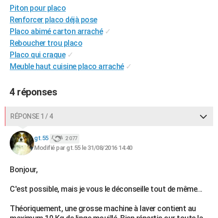
Piton pour placo
City break
Voyage de noces
Climat
Destinations
Voyage nature
Forum
+
PHOTO
Renforcer placo déjà pose
Placo abimé carton arraché
✓
GUIDES D'ACHAT
Reboucher trou placo
BONS PLANS
Placo qui craque
✓
Meuble haut cuisine placo arraché
✓
CARTE DE VOEUX
Carte Bonne année
Carte Pâques
Carte de Noël
Carte Saint-Valentin
Carte d'anniversaire
4 réponses
DICTIONNAIRE
Biographies
Expressions
Dictionnaire
Citations
Proverbes
PROGRAMME TV
RÉPONSE 1 / 4
COPAINS D'AVANT
gt.55
2 077
Se connecter
Collèges
Universités
Service militaire
S'inscrire
Lycées
Primaires
Entreprises
Avis de recherche
Modifié par gt.55 le 31/08/2016 14:40
AVIS DE DÉCÈS
Bonjour,
FORUM
Lifestyle
Sport
Television
Cinema
Bricolage
Culture
Auto
Voyage
C'est possible, mais je vous le déconseille tout de même...
Théoriquement, une grosse machine à laver contient au