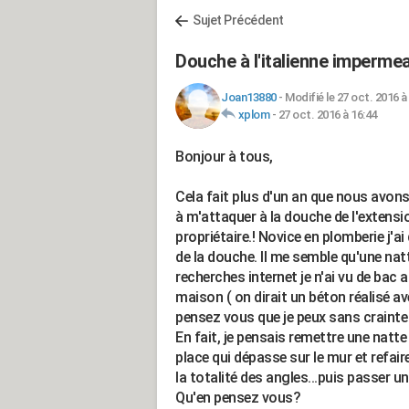
Sujet Précédent
Douche à l'italienne impermea
Joan13880
-
Modifié le 27 oct. 2016 à
xplom
-
27 oct. 2016 à 16:44
Bonjour à tous,
Cela fait plus d'un an que nous avo
à m'attaquer à la douche de l'extensio
propriétaire.! Novice en plomberie j'a
de la douche. Il me semble qu'une nat
recherches internet je n'ai vu de bac
maison ( on dirait un béton réalisé av
pensez vous que je peux sans crainte
En fait, je pensais remettre une natte 
place qui dépasse sur le mur et refair
la totalité des angles...puis passer u
Qu'en pensez vous?