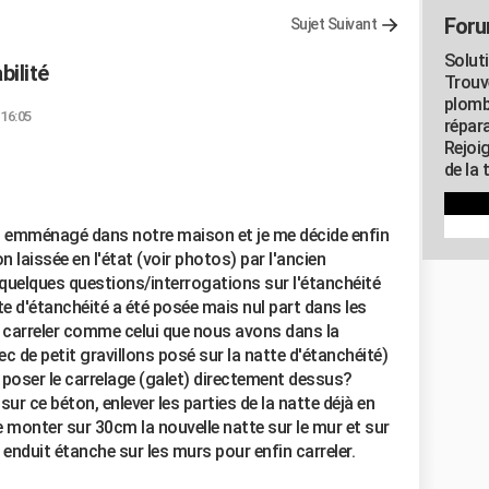
Foru
Sujet Suivant
Solut
bilité
Trouv
plomb
 16:05
répar
Rejoi
de la 
ns emménagé dans notre maison et je me décide enfin
n laissée en l'état (voir photos) par l'ancien
i quelques questions/interrogations sur l'étanchéité
te d'étanchéité a été posée mais nul part dans les
 a carreler comme celui que nous avons dans la
ec de petit gravillons posé sur la natte d'étanchéité)
 poser le carrelage (galet) directement dessus?
sur ce béton, enlever les parties de la natte déjà en
e monter sur 30cm la nouvelle natte sur le mur et sur
n enduit étanche sur les murs pour enfin carreler.