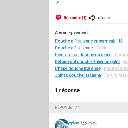
Répondre (1)
Partager
A voir également:
Douche à l'italienne impermeabilité
Douche a l'italienne
- Guide
Peinture sol douche italienne
-
Forum 
Refaire sol douche italienne galet
-
F
Chape douche italienne
-
Forum Const
Joints douche italienne
-
Forum Maço
1 réponse
RÉPONSE 1 / 1
xplom
2 695