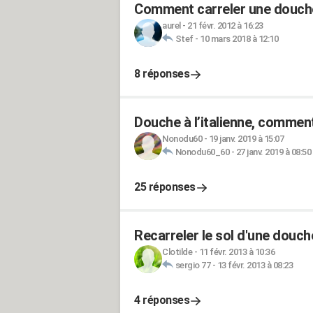
Comment carreler une douche i
aurel
-
21 févr. 2012 à 16:23
Stef
-
10 mars 2018 à 12:10
8 réponses
Douche à l’italienne, comment
Nonodu60
-
19 janv. 2019 à 15:07
Nonodu60_60
-
27 janv. 2019 à 08:50
25 réponses
Recarreler le sol d'une douche 
Clotilde
-
11 févr. 2013 à 10:36
sergio 77
-
13 févr. 2013 à 08:23
4 réponses