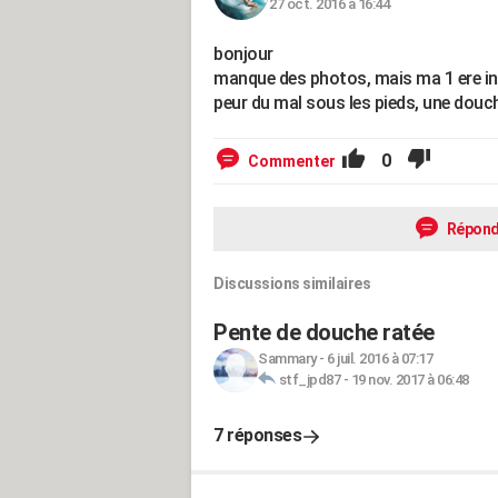
27 oct. 2016 à 16:44
bonjour
manque des photos, mais ma 1 ere int
peur du mal sous les pieds, une douch
0
Commenter
Répond
Discussions similaires
Pente de douche ratée
Sammary
-
6 juil. 2016 à 07:17
stf_jpd87
-
19 nov. 2017 à 06:48
7 réponses