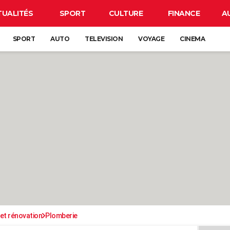
TUALITÉS
SPORT
CULTURE
FINANCE
A
SPORT
AUTO
TELEVISION
VOYAGE
CINEMA
et rénovation
Plomberie