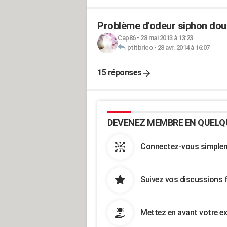
Problème d'odeur siphon douch
Cap86
-
28 mai 2013 à 13:23
ptitbrico
-
28 avr. 2014 à 16:07
15 réponses
DEVENEZ MEMBRE EN QUELQ
Connectez-vous simpleme
Suivez vos discussions 
Mettez en avant votre ex